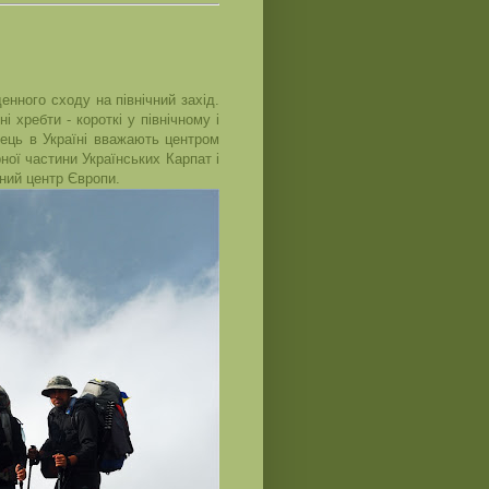
нного сходу на північний захід.
 хребти - короткі у північному і
вець в Україні вважають центром
ної частини Українських Карпат і
ний центр Європи.