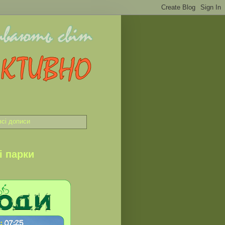
всі дописи
і парки