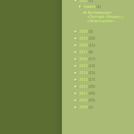
▼
2021
(1)
▼
травня
(1)
🚲 Веломаршрут
«Полтава–Опішнє» |
«Зелені шляхи – ...
►
2020
(3)
►
2019
(23)
►
2018
(11)
►
2017
(8)
►
2016
(17)
►
2015
(12)
►
2014
(21)
►
2013
(17)
►
2012
(25)
►
2011
(45)
►
2010
(25)
►
2009
(1)