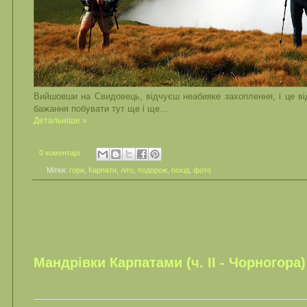
Вийшовши на Свидовець, відчуєш неабияке захоплення, і це ві
бажання побувати тут ще і ще...
Детальніше »
0 коментарі
Мітки:
гори
,
Карпати
,
літо
,
подорож
,
похід
,
фото
Мандрівки Карпатами (ч. ІІ - Чорногора)