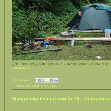
Десь після обіду дощ перестав йти і ми сходили в магазин в цен
Детальніше »
0 коментарі
Мітки:
гори
,
Карпати
,
літо
,
похід
Мандрівки Карпатами (ч. ІІІ - Свидовець