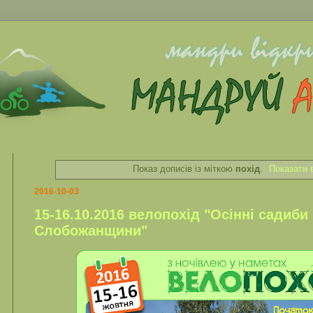
Показ дописів із міткою
похід
.
Показати 
2016-10-03
15-16.10.2016 велопохід "Осінні садиби 
Слобожанщини"