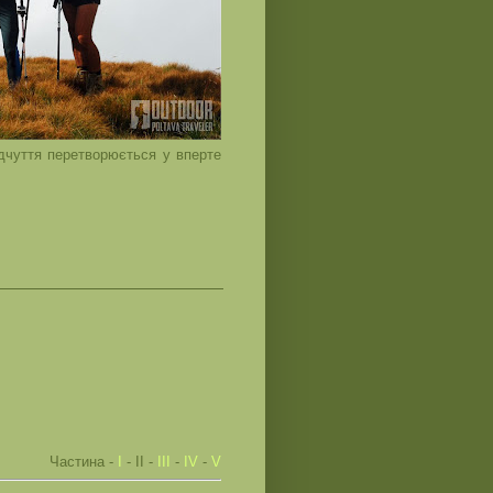
дчуття перетворюється у вперте
Частина -
І
- ІІ -
ІІІ
-
ІV
-
V