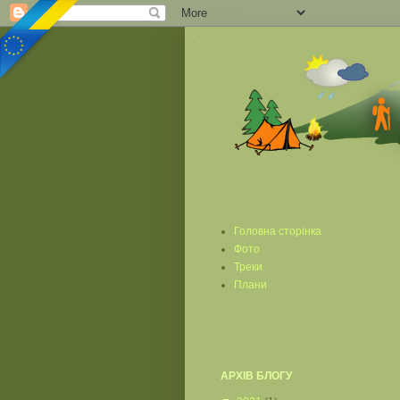
Головна сторінка
Фото
Треки
Плани
АРХІВ БЛОГУ