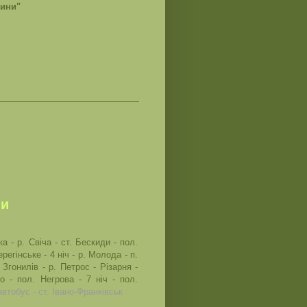
щини"
ми
а - р. Свіча - ст. Бескиди - пол.
ерегінське - 4 ніч - р. Молода - п.
 Згонилів - р. Петрос - Різарня -
ло - пол. Негрова - 7 ніч - пол.
автобус - ст. Івано-Франківськ