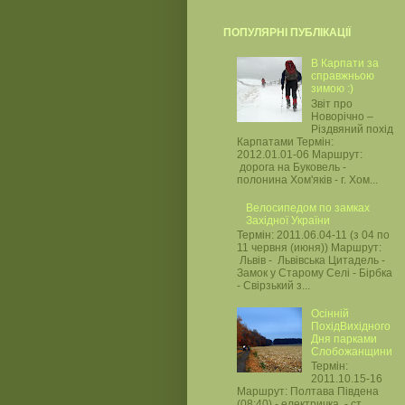
ПОПУЛЯРНІ ПУБЛІКАЦІЇ
В Карпати за
справжньою
зимою :)
Звіт про
Новорічно –
Різдвяний похід
Карпатами Термін:
2012.01.01-06 Маршрут:
дорога на Буковель -
полонина Хом'яків - г. Хом...
Велосипедом по замках
Західної України
Термін: 2011.06.04-11 (з 04 по
11 червня (июня)) Маршрут:
Львів - Львівська Цитадель -
Замок у Старому Селі - Бірбка
- Свірзький з...
Осінній
ПохідВихідного
Дня парками
Слобожанщини
Термін:
2011.10.15-16
Маршрут: Полтава Південа
(08:40) - електричка - ст.