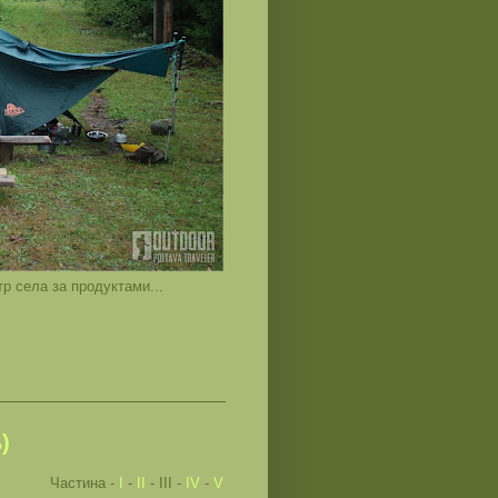
тр села за продуктами...
)
Частина -
І
-
ІІ
- ІІІ -
ІV
-
V