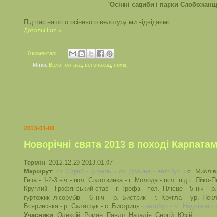
"Осінні садиби і парки Слобожан
Під час нашого осіннього велотуру ми відвідаємо:
Детальніше »
0 коментарі
Мітки:
ВелоПолтава
,
велопоход
,
похід
2013-01-08
Новорічні свята 2013 в поході Карпата
Термін
: 2012.12.29-2013.01.07
Маршрут
:
ст. Стрий - дизель - ст. Долина - автобус -
с. Мислівк
Гича - 1-2-3 ніч - пол. Солотвинка - г. Молода - пол. під г. Яйко-П
Круглий - Грофянський став - г. Грофа - пол. Плісце - 5 ніч - р.
гуртожик лісорубів - 6 ніч - р. Бистрик - г. Кругла - ур. Пек
Бояринська - р. Салатрук - с. Бистриця
- автобус - м. Надвірна - 
Учасники
: Олексій, Роман, Павло, Наталія, Сергій, Юрій