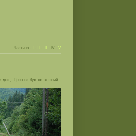
Частина -
І
-
ІІ
-
ІІІ
- ІV -
V
в дощ. Прогноз був не втішний -