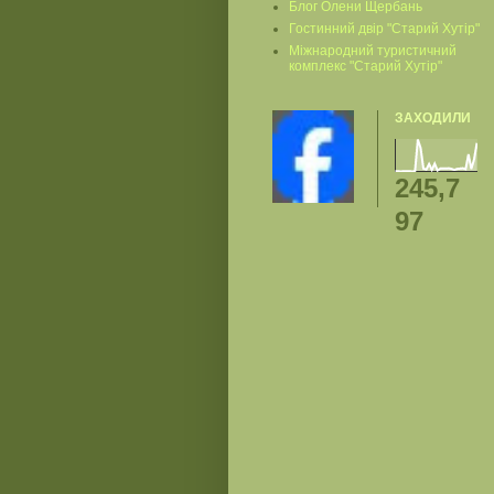
Блог Олени Щербань
Гостинний двір "Старий Хутір"
Міжнародний туристичний
комплекс "Старий Хутір"
ЗАХОДИЛИ
245,7
97