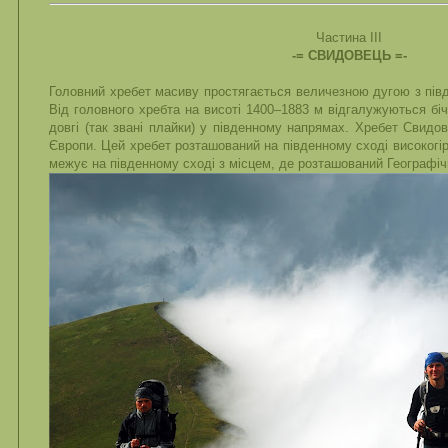
Частина ІІІ
-= СВИДОВЕЦЬ =-
Головний хребет масиву простягається величезною дугою з півде
Від головного хребта на висоті 1400–1883 м відгалужуються бічні
довгі (так звані плайки) у південному напрямах. Хребет Свидо
Європи. Цей хребет розташований на південному сході високогір
межує на південному сході з місцем, де розташований Географіч