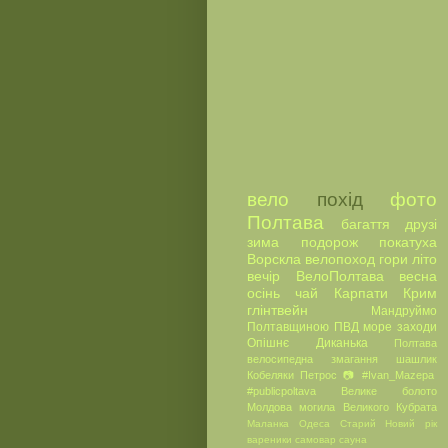
вело
похід
фото
Полтава
багаття
друзі
зима
подорож
покатуха
Ворскла
велопоход
гори
літо
вечір
ВелоПолтава
весна
осінь
чай
Карпати
Крим
глінтвейн
Мандруймо
Полтавщиною
ПВД
море
заходи
Опішнє
Диканька
Полтава
велосипедна
змагання
шашлик
Кобеляки
Петрос
📷
#Ivan_Mazepa
#publicpoltava
Велике болото
Молдова
могила Великого Кубрата
Маланка
Одеса
Старий Новий рік
вареники
самовар
сауна