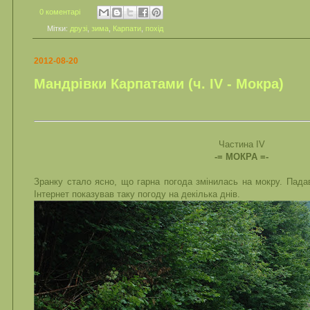
0 коментарі
Мітки:
друзі
,
зима
,
Карпати
,
похід
2012-08-20
Мандрівки Карпатами (ч. ІV - Мокра)
Частина ІV
-= МОКРА =-
Зранку стало ясно, що гарна погода змінилась на мокру. Пада
Інтернет показував таку погоду на декілька днів.