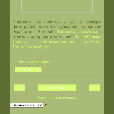
Черговий раз приймав участь у конкурсі
фотографій пам'яток культурної спадщини
України для Вікіпедії "
Вікі любить пам'ятки
" і
отримав нагороду у номінації "
За найбільшу
кількість сфотографованих пам'яток
Полтавської області
".
Немає коментарів:
Надати доступ
‹
›
Головна сторінка
Переглянути веб-версію
▼