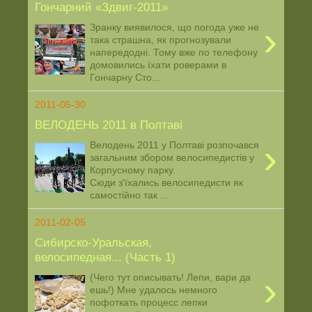
Гончарний «Здвиг-2011»
›
Зранку виявилося, що погода уже не
така страшна, як прогнозували
напередодні. Тому вже по телефону
домовились їхати роверами в
Гончарну Сто...
2011-05-30
ВЕЛОДЕНЬ 2011 в Полтаві
›
Велодень 2011 у Полтаві розпочався
загальним збором велосипедистів у
Корпусному парку.
Сюди з'їхались велосипедисти як
самостійно так ...
2011-02-05
Сибирско-Уральская,
велосипедная... (Часть 1)
›
(Чего тут описывать! Лепи, вари да
ешь!) Мне удалось немного
пофоткать процесс лепки