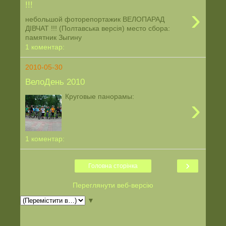
!!!
›
небольшой фоторепортажик ВЕЛОПАРАД
ДIВЧАТ !!! (Полтавська версія) место сбора:
памятник Зыгину
1 коментар:
2010-05-30
ВелоДень 2010
Круговые панорамы:
›
1 коментар:
›
Головна сторінка
Переглянути веб-версію
▼