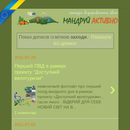
Показ дописів із міткою
заходи
.
Показати
всі дописи
2011-07-29
Перший ПВД в рамках
проекту "Доступний
велотуризм"
›
невеличкий фотозвіт про перший
похід вихідного дня в рамках
проекту «Доступний велотуризм» ,
гасло якого - ВІДКРИЙ ДЛЯ СЕБЕ
НОВИЙ СВІТ НА В...
1 коментар:
2011-07-02