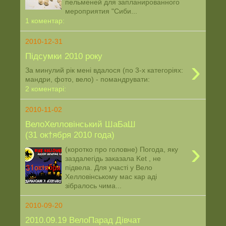
пельменей для запланированного
мероприятия "Сиби...
1 коментар:
2010-12-31
Підсумки 2010 року
›
За минулий рік мені вдалося (по 3-х категоріях:
мандри, фото, вело) - помандрувати:
2 коментарі:
2010-11-02
ВелоХелловінський ШаБаШ
(31 ок†ября 2010 года)
›
(коротко про головне) Погода, яку
заздалегідь заказала Ket , не
підвела. Для участі у Вело
Хелловінському мас кар аді
зібралось чима...
2010-09-20
2010.09.19 ВелоПарад Дівчат