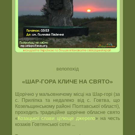
велопохід
«ШАР-ГОРА КЛИЧЕ НА СВЯТО»
Щорічно у мальовничому місці на Шар-горі (за
с. Приліпка та недалеко від с. Говтва, що
Козельщинському районі Полтавської області),
проходить традиційне щорічне обласне свято
«
Козацької слави цілюще джерело
» на честь
козаків Говтянської сотні ...