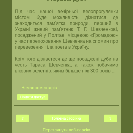
Під час нашої вечірньої велопрогулянки
містом буде можливість дізнатися де
знаходиться пам'ятка природи, перший в
Україні живий пам'ятник Т. Г. Шевченкові,
посаджений у Полтаві місцевою «Громадою»
у час перепоховання Шевченка на спомин про
перевезення тіла поета в Україну.
Крім того дізнаєтеся де ще посаджені дуби на
честь Тараса Шевченка, а також побачимо
вікових велетнів, яким більше ніж 300 років ...
Немає коментарів:
Надати доступ
‹
›
Головна сторінка
Переглянути веб-версію