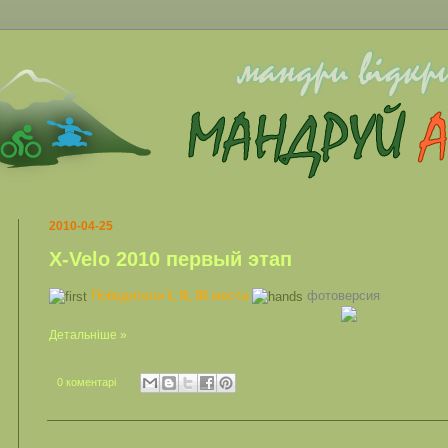
2010-04-25
Х-Velo 2010 первый этап
Победители
I, II, III
места
фотоверсия
Детальніше »
0 коментарі