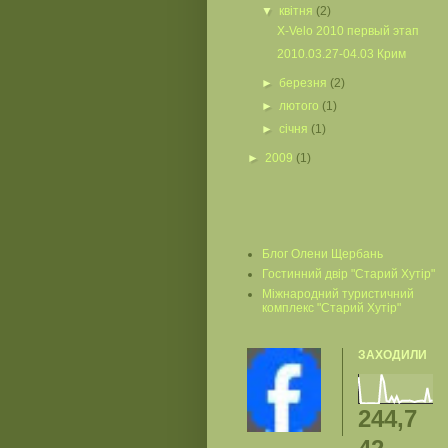
▼
квітня
(2)
Х-Velo 2010 первый этап
2010.03.27-04.03 Крим
►
березня
(2)
►
лютого
(1)
►
січня
(1)
►
2009
(1)
Блог Олени Щербань
Гостинний двір "Старий Хутір"
Міжнародний туристичний
комплекс "Старий Хутір"
ЗАХОДИЛИ
244,7