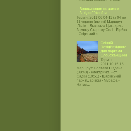
Велосипедом по замках
Західної України
Термін: 2011.06.04-11 (з 04 по
11 червня (июня)) Маршрут:
Львів - Львівська Цитадель -
Замок у Старому Селі - Бірбка
- Свірзький з...
Осінній
ПохідВихідного
Дня парками
Слобожанщини
Термін:
2011.10.15-16
Маршрут: Полтава Південа
(08:40) - електричка - ст.
Садки (10:51) - Шарівський
парк (Шарівка) - Мурафа -
Натал...