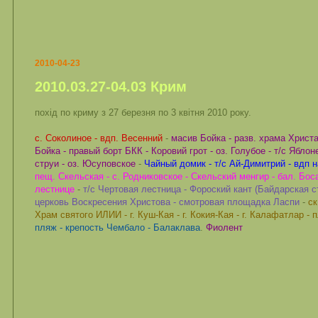
2010-04-23
2010.03.27-04.03 Крим
похід по криму з 27 березня по 3 квітня 2010 року.
с. Соколиное - вдп. Весенний
-
масив Бойка - разв. храма Христа 
Бойка - правый борт БКК - Коровий грот - оз. Голубое - т/с Ябло
струи - оз. Юсуповское
-
Чайный домик - т/с Ай-Димитрий - вдп 
пещ. Скельская - с. Родниковское - Скельский менгир - бал. Боса
лестнице
-
т/с Чертовая лестница - Фороский кант (Байдарская с
церковь Воскресения Христова - смотровая площадка Ласпи
-
ск
Храм святого ИЛИИ - г. Куш-Кая - г. Кокия-Кая - г. Калафатлар -
пляж - крепость Чембало - Балаклава
.
Фиолент