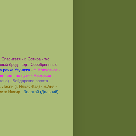
Спаситетя - г. Сотира - т/с
невый брод - вдп. Серебряннные
на речке Узунджа
-
с. Колхозное -
я - вдп. по пути к Чертовой
тена) - Байдарские ворота -
. Ласпи (г. Ильяс-Кая) - м.Айя -
 пляж Инжир
-
Золотой (Дальний)