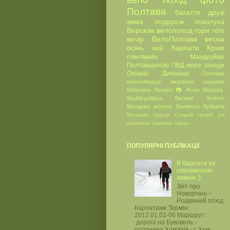
Полтава
багаття
друзі
зима
подорож
покатуха
Ворскла
велопоход
гори
літо
вечір
ВелоПолтава
весна
осінь
чай
Карпати
Крим
глінтвейн
Мандруймо
Полтавщиною
ПВД
море
заходи
Опішнє
Диканька
Полтава
велосипедна
змагання
шашлик
Кобеляки
Петрос
📷
#Ivan_Mazepa
#publicpoltava
Велике болото
Молдова
могила Великого Кубрата
Маланка
Одеса
Старий Новий рік
вареники
самовар
сауна
ПОПУЛЯРНІ ПУБЛІКАЦІЇ
В Карпати за
справжньою
зимою :)
Звіт про
Новорічно –
Різдвяний похід
Карпатами Термін:
2012.01.01-06 Маршрут:
дорога на Буковель -
полонина Хом'яків - г. Хом...