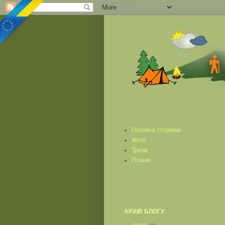
Головна сторінка
Фото
Треки
Плани
АРХІВ БЛОГУ