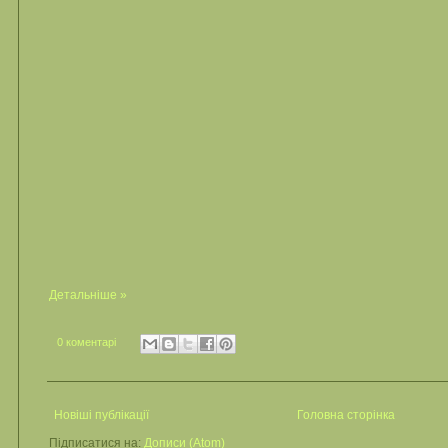
Детальніше »
0 коментарі
Новіші публікації
Головна сторінка
Підписатися на:
Дописи (Atom)