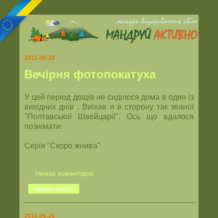
2011-06-28
Вечірня фотопокатуха
У цей період дощів не сиділося дома в один із
вихідних днів . Виїхав я в сторону так званої
"Полтавської Швейцарії". Ось що вдалося
познімати:
Серія "Скоро жнива"
Немає коментарів:
Надати доступ
2011-06-26