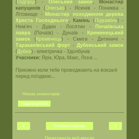
(
Підгірці
) -
Олеський замок
, Монастир
капуцинів
(
Олесько
) - Ясенів - Пониква -
Літовище -
Монастир походження дерева
Хреста Господнього
, Камінь
(
Підкамінь
) -
Нем'яч - Дудин - Лосятин -
Почаївська
лавра
(Почаїв) - Дунаїв -
Кременецький
замок
(
Кременець
) - Смиги - Дитиничі -
Тараканівський форт
-
Дубенський замок
(
Дубно
) - електричка - Здолбунів
Учасники:
Ярік, Юра, Макс, Лєна ...
Приємно коли тебе проводжають на вокзалі
перед поїздкою...
Немає коментарів:
Надати доступ
‹
›
Головна сторінка
Переглянути веб-версію