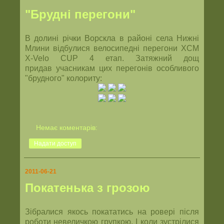
"Брудні перегони"
В долині річки Ворскла в районі села Нижні
Млини відбулися велосипедні перегони XCM
X-Velo CUP 4 етап. Затяжний дощ
придав учасникам цих перегонів особливого
"брудного" колориту:
Немає коментарів:
Надати доступ
2011-06-21
Покатенька з грозою
Зібралися якось покататись на ровері після
роботи невеличкою групкою. І коли зустрілися