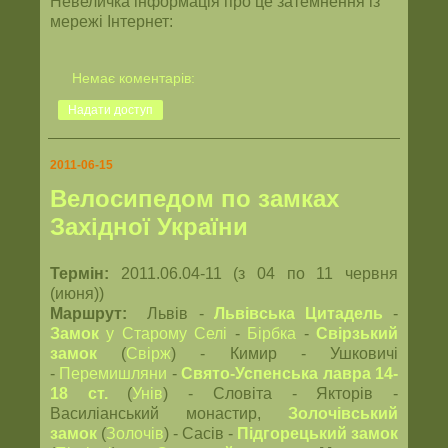
Невеличка інформація про це затемнення із
мережі Інтернет:
Немає коментарів:
Надати доступ
2011-06-15
Велосипедом по замках
Західної України
Термін:
2011.06.04-11 (з 04 по 11 червня
(июня))
Маршрут:
Львів -
Львівська Цитадель
-
Замок
у Старому Селі
-
Бірбка
-
Свірзький
замок
(
Свірж
) - Кимир - Ушковичі
-
Перемишляни
-
Свято-Успенська лавра 14-
18 ст.
(
Унів
) - Словіта - Якторів -
Василіанський монастир,
Золочівський
замок
(
Золочів
) - Сасів -
Підгорецький замок