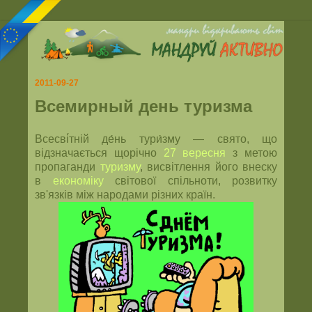
2011-09-27
Всемирный день туризма
Всесві́тній де́нь тури́зму — свято, що
відзначається щорічно
27 вересня
з метою
пропаганди
туризму
, висвітлення його внеску
в
економіку
світової спільноти, розвитку
зв'язків між народами різних країн.