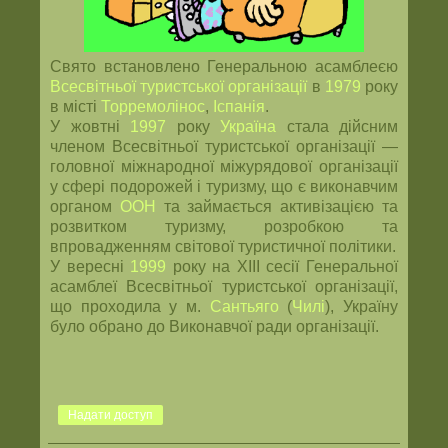
Свято встановлено Генеральною асамблеєю
Всесвітньої туристської організації
в
1979
року
в місті
Торремолінос
,
Іспанія
.
У жовтні
1997
року
Україна
стала дійсним
членом Всесвітньої туристської організації —
головної міжнародної міжурядової організації
у сфері подорожей і туризму, що є виконавчим
органом
ООН
та займається активізацією та
розвитком туризму, розробкою та
впровадженням світової туристичної політики.
У вересні
1999
року на ХІІІ сесії Генеральної
асамблеї Всесвітньої туристської організації,
що проходила у м.
Сантьяго
(
Чилі
), Україну
було обрано до Виконавчої ради організації.
Надати доступ