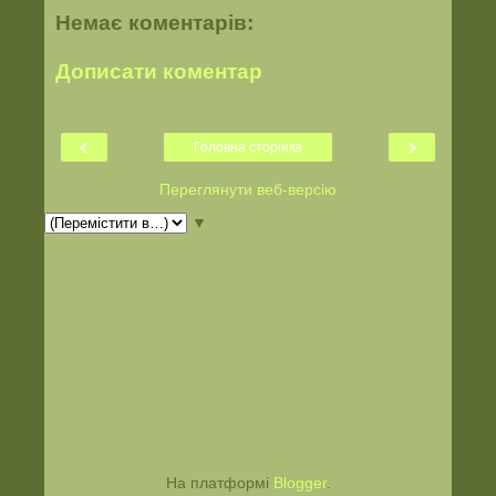
Немає коментарів:
Дописати коментар
‹
›
Головна сторінка
Переглянути веб-версію
▼
На платформі
Blogger
.