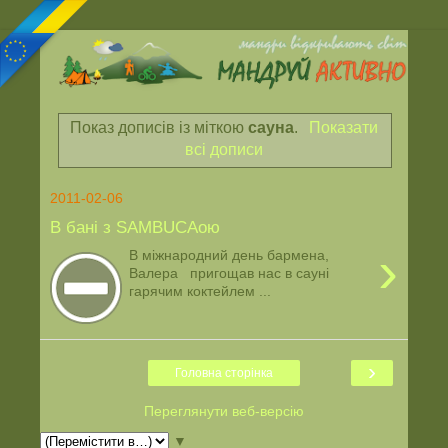
Показ дописів із міткою
сауна
.
Показати
всі дописи
2011-02-06
В бані з SAMBUCAою
›
В міжнародний день бармена,
Валера пригощав нас в сауні
гарячим коктейлем ...
›
Головна сторінка
Переглянути веб-версію
▼