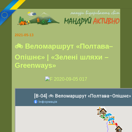
2021-05-13
🚲 Веломаршрут «Полтава–
Опішнє» | «Зелені шляхи –
Greenways»