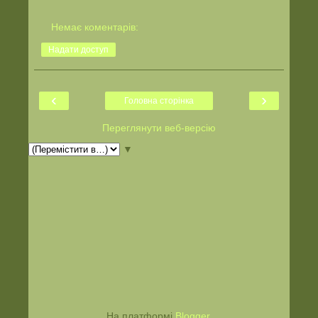
Немає коментарів:
Надати доступ
‹
›
Головна сторінка
Переглянути веб-версію
▼
На платформі
Blogger
.