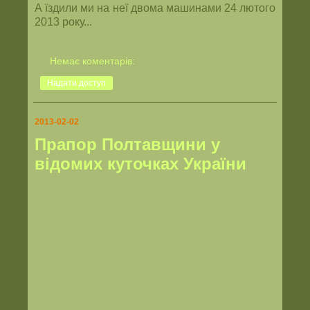
А їздили ми на неї двома машинами 24 лютого
2013 року...
Немає коментарів:
Надати доступ
2013-02-02
Прапор Полтавщини у
відомих куточках України