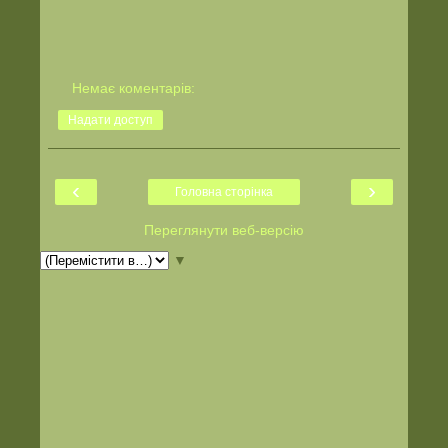
Немає коментарів:
Надати доступ
‹
›
Головна сторінка
Переглянути веб-версію
▼