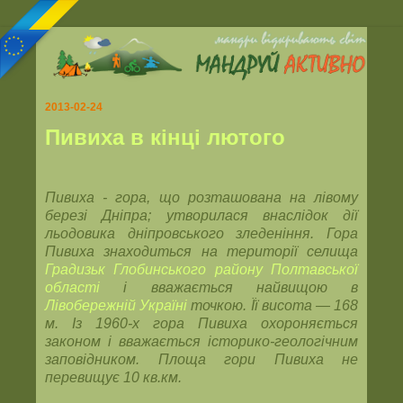
2013-02-24
Пивиха в кінці лютого
Пивиха - гора, що розташована на лівому
березі Дніпра; утворилася внаслідок дії
льодовика дніпровського зледеніння. Гора
Пивиха знаходиться на території селища
Градизьк
Глобинського району
Полтавської
області
і вважається найвищою в
Лівобережній Україні
точкою. Її висота — 168
м. Із 1960-х гора Пивиха охороняється
законом і вважається історико-геологічним
заповідником. Площа гори Пивиха не
перевищує 10 кв.км.