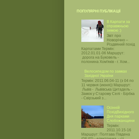
ПОПУЛЯРНІ ПУБЛІКАЦІЇ
В Карпати за
справжньою
зимою :)
Звіт про
Новорічно –
Різдвяний похід
Карпатами Термін:
2012.01.01-06 Маршрут:
дорога на Буковель -
полонина Хом'яків - г. Хом...
Велосипедом по замках
Західної України
Термін: 2011.06.04-11 (з 04 по
11 червня (июня)) Маршрут:
Львів - Львівська Цитадель -
Замок у Старому Селі - Бірбка
- Свірзький з...
Осінній
ПохідВихідного
Дня парками
Слобожанщини
Термін:
2011.10.15-16
Маршрут: Полтава Південа
(08:40) - електричка - ст.