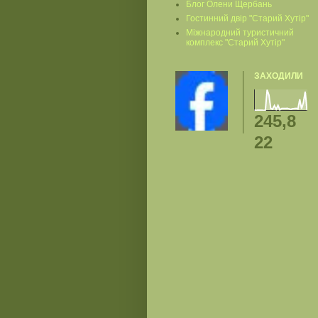
Блог Олени Щербань
Гостинний двір "Старий Хутір"
Міжнародний туристичний
комплекс "Старий Хутір"
ЗАХОДИЛИ
245,8
22