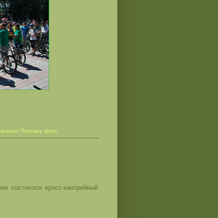
магання
,
Полтава
,
фото
ия состоялся кросс-кантрийный