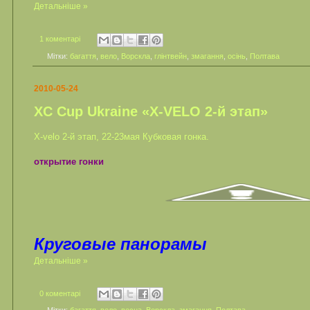
Детальніше »
1 коментарі
Мітки:
багаття
,
вело
,
Ворскла
,
глінтвейн
,
змагання
,
осінь
,
Полтава
2010-05-24
XC Cup Ukraine «Х-VELO 2-й этап»
X-velo 2-й этап, 22-23мая Кубковая гонка.
открытие гонки
Круговые панорамы
Детальніше »
0 коментарі