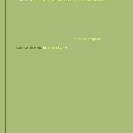
Мітки:
багаття
,
вело
,
весна
,
Ворскла
,
змагання
,
Полтава
Головна сторінка
Підписатися на:
Дописи (Atom)