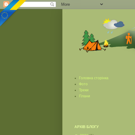
Головна сторінка
Фото
Треки
Плани
АРХІВ БЛОГУ