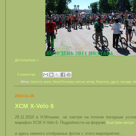
Детальніше »
0 коментарі
Мітки:
багаття
,
вело
,
ВелоПолтава
,
весна
,
вечір
,
Ворскла
,
друзі
,
заходи
,
з
2010-11-29
XCM Х-Velo 6
28.11.2010 в Н.Млынах, не смотря на плохие погодные услов
марафон XCM Х-Velo 6. Подробности на форуме
Быстрее ветра
.
а здесь немного отобранных фоток с этого мероприятия ...