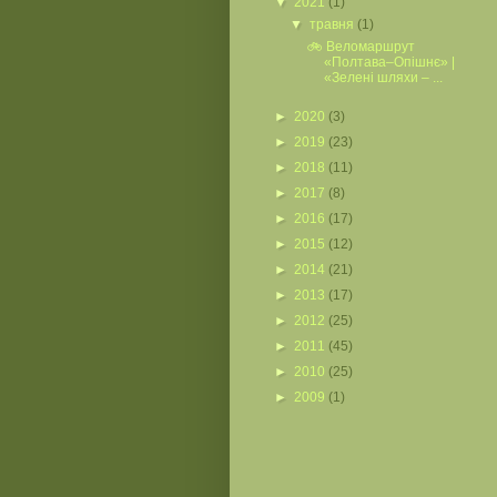
▼
2021
(1)
▼
травня
(1)
🚲 Веломаршрут
«Полтава–Опішнє» |
«Зелені шляхи – ...
►
2020
(3)
►
2019
(23)
►
2018
(11)
►
2017
(8)
►
2016
(17)
►
2015
(12)
►
2014
(21)
►
2013
(17)
►
2012
(25)
►
2011
(45)
►
2010
(25)
►
2009
(1)