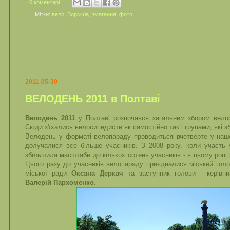
0 коментарі
Мітки:
вело
,
Ворскла
,
змагання
,
фото
2011-05-30
ВЕЛОДЕНЬ 2011 в Полтаві
Велодень 2011
у Полтаві розпочався загальним збором велос
Сюди з'їхались велосипедисти як самостійно так і групами, які з
Велодень у форматі велопараду проводиться вчетверте у нашом
долучалися все більше учасників. З 2008 року, коли участь 
збільшила масштаби до кількох сотень учасників - в цьому році 
Цього разу до учасників велопараду приєдналися міський гол
міської ради
Оксана Деркач
та заступник голови - керівник
Валерій Пархоменко
.