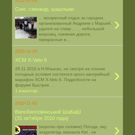
2011-01-09
Снег, самовар, шашлыки
›
... воскресный отдых за городом,
организованный Андреем с Марьей,
удался на славу ... ... небольшой
морозец, снежная дорога,
прекрасные в...
2010-11-29
XCM Х-Velo 6
›
28.11.2010 в Н.Млынах, не смотря на плохие
погодные условия состоялся кросс-кантрийный
марафон XCM Х-Velo 6. Подробности на
форуме Быстрее ...
1 коментар:
2010-11-02
ВелоХелловінський ШаБаШ
(31 ок†ября 2010 года)
›
(коротко про головне) Погода, яку
заздалегідь заказала Ket , не