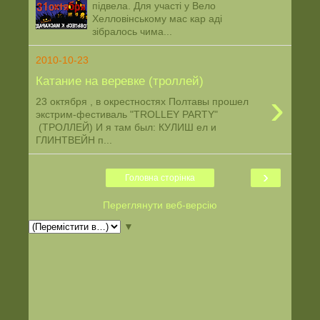
підвела. Для участі у Вело
Хелловінському мас кар аді
зібралось чима...
2010-10-23
Катание на веревке (троллей)
›
23 октября , в окрестностях Полтавы прошел
экстрим-фестиваль "TROLLEY PARTY"
(ТРОЛЛЕЙ) И я там был: КУЛИШ ел и
ГЛИНТВЕЙН п...
›
Головна сторінка
Переглянути веб-версію
▼