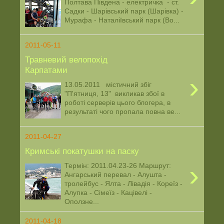
Полтава Південа - електричка - ст.
Садки - Шарівський парк (Шарівка) -
Мурафа - Наталіївський парк (Во...
2011-05-11
Травневий велопохід
Карпатами
›
13.05.2011 містичний збіг
"П'ятниця, 13" викликав збої в
роботі серверів цього блогера, в
результаті чого пропала повна ве...
2011-04-27
Кримські покатушки на паску
›
Термін: 2011.04.23-26 Маршрут:
Ангарський перевал - Алушта -
тролейбус - Ялта - Лівадія - Кореїз -
Алупка - Сімеїз - Кацівелі -
Оползне...
2011-04-18