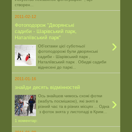
створен...
2011-02-12
Фотоподорож "Дворянські
садиби - Шарівський парк,
Наталіївський парк"
›
Об'єктами цієї суботньої
фотоподорожі були дворянські
садиби - Шарівський парк ,
Наталіївський парк . Обидві садиби
віднесені до паркі...
2011-01-16
знайди десять відмінностей
Ось знайшов чимось схожі фотки
›
(мабуть посмішкою), які зняті в
різний час та в різних місцях ... Одна
з фоток знята у листопаді в Крим...
1 коментар: