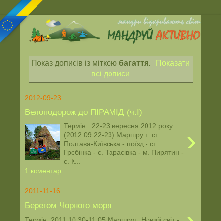
Показ дописів із міткою
багаття
.
Показати
всі дописи
2012-09-23
Велоподорож до ПІРАМІД (ч.I)
Термін : 22-23 вересня 2012 року
›
(2012.09.22-23) Маршру т: ст.
Полтава-Київська - поїзд - ст.
Гребінка - с. Тарасівка - м. Пирятин -
с. К...
1 коментар:
2011-11-16
Берегом Чорного моря
›
Термін: 2011.10.30-11.05 Маршрут: Новий світ -