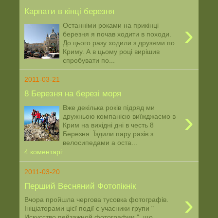
Карпати в кінці березня
›
Останніми роками на прикінці
березня я почав ходити в походи.
До цього разу ходили з друзями по
Криму. А в цьому році вирішив
спробувати по...
2011-03-21
8 Березня на березі моря
Вже декілька років підряд ми
›
дружньою компанією виїжджаємо в
Крим на вихідні дні в честь 8
Березня. Їздили пару разів з
велосипедами а оста...
4 коментарі:
2011-03-20
Перший Весняний Фотопікнік
›
Вчора пройшла чергова тусовка фотографів.
Ініціаторами цієї події є учасники групи "
Искусство пейзажной фотографии ", що