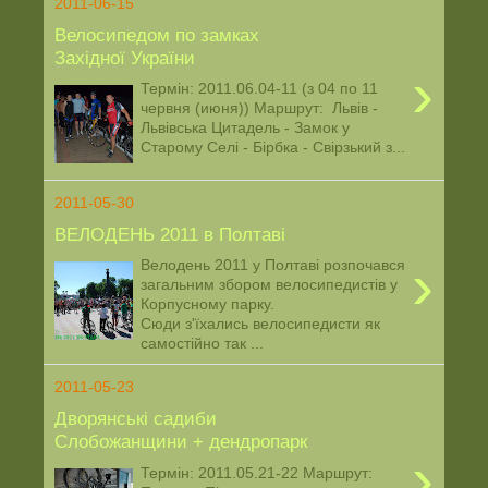
2011-06-15
Велосипедом по замках
Західної України
›
Термін: 2011.06.04-11 (з 04 по 11
червня (июня)) Маршрут: Львів -
Львівська Цитадель - Замок у
Старому Селі - Бірбка - Свірзький з...
2011-05-30
ВЕЛОДЕНЬ 2011 в Полтаві
›
Велодень 2011 у Полтаві розпочався
загальним збором велосипедистів у
Корпусному парку.
Сюди з'їхались велосипедисти як
самостійно так ...
2011-05-23
Дворянські садиби
Слобожанщини + дендропарк
›
Термін: 2011.05.21-22 Маршрут: