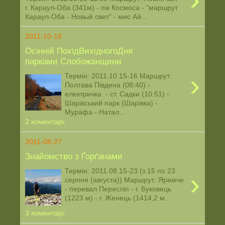
г. Караул-Оба (341м) - пік Космоса - "маршрут
Караул-Оба - Новый свет" - мис Ай...
2011-10-18
Осінній ПохідВихідногоДня
парками Слобожанщини
›
Термін: 2011.10.15-16 Маршрут:
Полтава Південа (08:40) -
електричка - ст. Садки (10:51) -
Шарівський парк (Шарівка) -
Мурафа - Натал...
2 коментарі:
2011-08-27
Знайомство з Ґорґанами
Термін: 2011.08.15-23 (з 15 по 23
›
серпня (августа)) Маршрут: Яремче
- перевал Пересліп - г. Буковець
(1223 м) - г. Женець (1414,2 м...
3 коментарі: