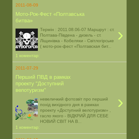
2011-08-09
Мото-Рок-Фест «Полтавська
битва»
›
Термін : 2011.08.06-07 Маршрут : ст.
Полтава-Південа - дизель - ст.
Ліщинівка - Кобеляки - Світлогірське
( мото-рок-фест «Полтавская бит...
1 коментар:
2011-07-29
Перший ПВД в рамках
проекту "Доступний
велотуризм"
›
невеличкий фотозвіт про перший
похід вихідного дня в рамках
проекту «Доступний велотуризм» ,
гасло якого - ВІДКРИЙ ДЛЯ СЕБЕ
НОВИЙ СВІТ НА В...
1 коментар: