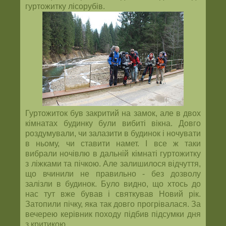
гуртожитку лісорубів.
Гуртожиток був закритий на замок, але в двох
кімнатах будинку були вибиті вікна. Довго
роздумували, чи залазити в будинок і ночувати
в ньому, чи ставити намет. І все ж таки
вибрали ночівлю в дальній кімнаті гуртожитку
з ліжками та пічкою. Але залишилося відчуття,
що вчинили не правильно - без дозволу
залізли в будинок. Було видно, що хтось до
нас тут вже бував і святкував Новий рік.
Затопили пічку, яка так довго прогрівалася. За
вечерею керівник походу підбив підсумки дня
з критикою...