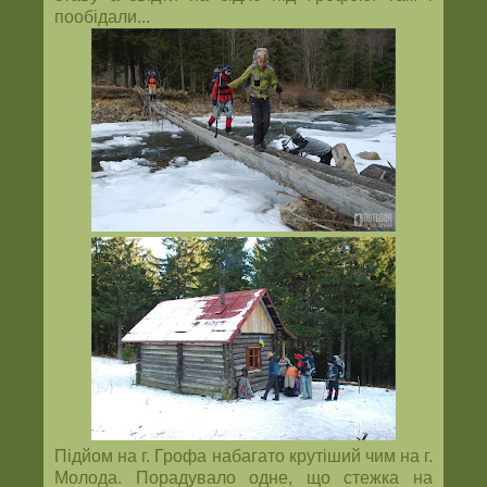
пообідали...
Підйом на г. Грофа набагато крутіший чим на г.
Молода. Порадувало одне, що стежка на