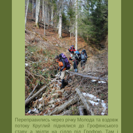
Переправились через річку Молода та вздовж
потоку Круглий піднялися до Грофянського
ставу а звідти на сідло під Грофою. Там і