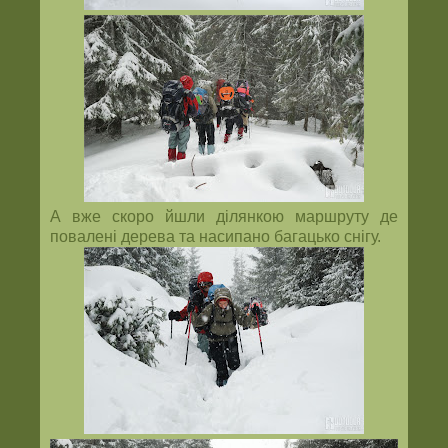
А вже скоро йшли ділянкою маршруту де
повалені дерева та насипано багацько снігу.