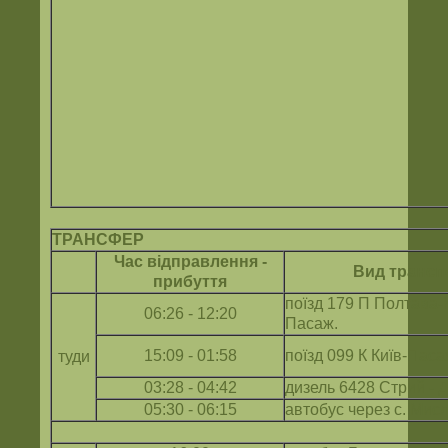
ТРАНСФЕР
Час відправлення -
Вид трансп
прибуття
поїзд 179 П Полтава-К
06:26 - 12:20
Пасаж.
15:09 - 01:58
поїзд 099 К Київ-Паса
туди
03:28 - 04:42
дизель 6428 Стрий - 
05:30 - 06:15
автобус через с. Мисл