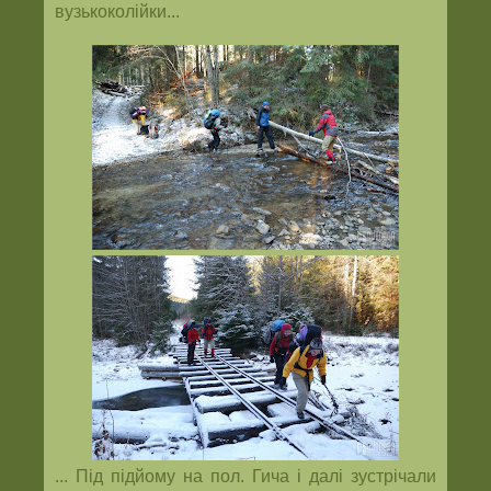
вузькоколійки...
... Під підйому на пол. Гича і далі зустрічали