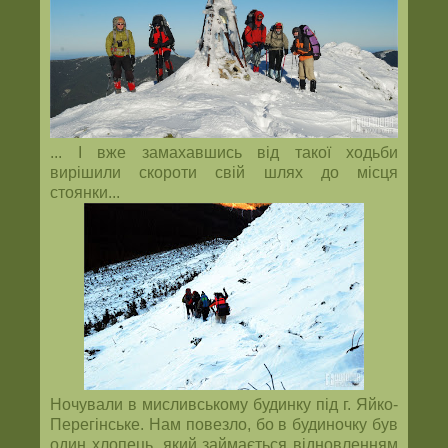
... І вже замахавшись від такої ходьби
вирішили скороти свій шлях до місця
стоянки...
Ночували в мисливському будинку під г. Яйко-
Перегінське. Нам повезло, бо в будиночку був
один хлопець, який займається відновленням