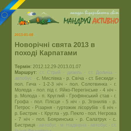
2013-01-08
Новорічні свята 2013 в
поході Карпатами
Термін
: 2012.12.29-2013.01.07
Маршрут
:
ст. Стрий - дизель - ст. Долина -
автобус -
с. Мислівка - р. Свіча - ст. Бескиди -
пол. Гича - 1-2-3 ніч - пол. Солотвинка - г.
Молода - пол. під г. Яйко-Перегінське - 4 ніч -
р. Молода - п. Круглий - Грофянський став - г.
Грофа - пол. Плісце - 5 ніч - р. Згонилів - р.
Петрос - Різарня - гуртожик лісорубів - 6 ніч -
р. Бистрик - г. Кругла - ур. Пекло - пол. Негрова
- 7 ніч - пол. Бояринська - р. Салатрук - с.
Бистриця
- автобус - м. Надвірна - автобус - ст.
Івано-Франківськ