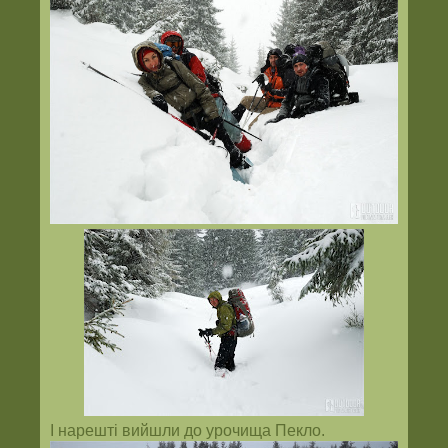
І нарешті вийшли до урочища Пекло.