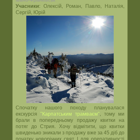
Учасники
: Олексій, Роман, Павло, Наталія,
Сергій, Юрій
Спочатку нашого походу планувалася
екскурсія
"Карпатським трамваєм"
, тому ми
брали в попередньому продажу квитки на
потяг до Стрия. Хочу відмітити, що квитки
швиденько зникали з продажу вже за 45 діб до
початку новорічних свят. І для оперативності