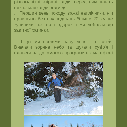
різноманітні звірині сліди, серед ним навіть
визначили сліди ведмідя...
... Перший день походу, важкі наплічники, ніч
практично без сну, відстань більше 20 км не
зупинили нас на півдорозі і ми добрели до
завітної хатинки...
... І тут ми провели пару днів ... і ночей.
Вивчали зоряне небо та шукали сузір'я і
планети за допомогою програми в смартфоні
...