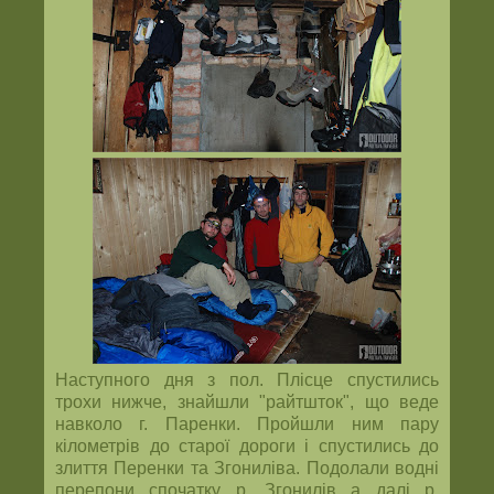
Наступного дня з пол. Плісце спустились
трохи нижче, знайшли "райтшток", що веде
навколо г. Паренки. Пройшли ним пару
кілометрів до старої дороги і спустились до
злиття Перенки та Згониліва. Подолали водні
перепони спочатку р. Згонилів а далі р.