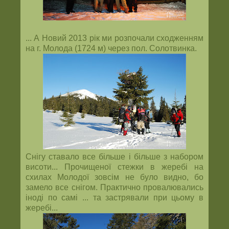
... А Новий 2013 рік ми розпочали сходженням
на г. Молода (1724 м) через пол. Солотвинка.
Снігу ставало все більше і більше з набором
висоти... Прочищеної стежки в жеребі на
схилах Молодої зовсім не було видно, бо
замело все снігом. Практично провалювались
іноді по самі ... та застрявали при цьому в
жеребі...