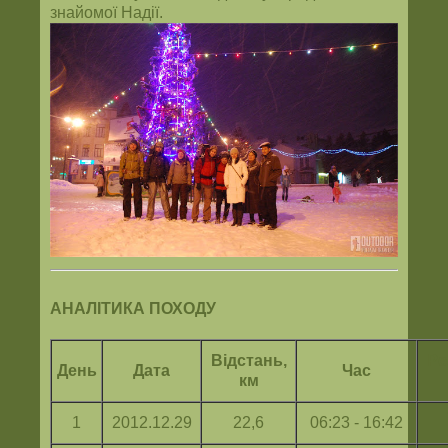
знайомої Надії.
АНАЛІТИКА ПОХОДУ
Відстань,
Ре
День
Дата
Час
км
1
2012.12.29
22,6
06:23 - 16:42