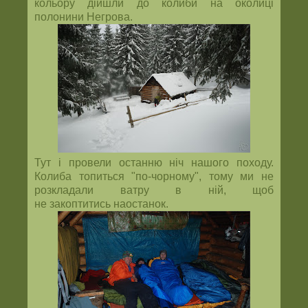
кольору дійшли до колиби на околиці
полонини Негрова.
Тут і провели останню ніч нашого походу.
Колиба топиться "по-чорному", тому ми не
розкладали ватру в ній, щоб
не закоптитись наостанок.