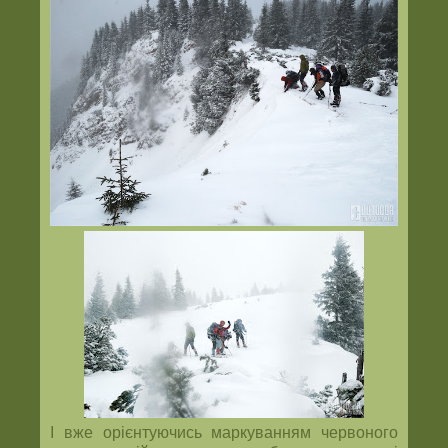
І вже орієнтуючись маркуванням червоного