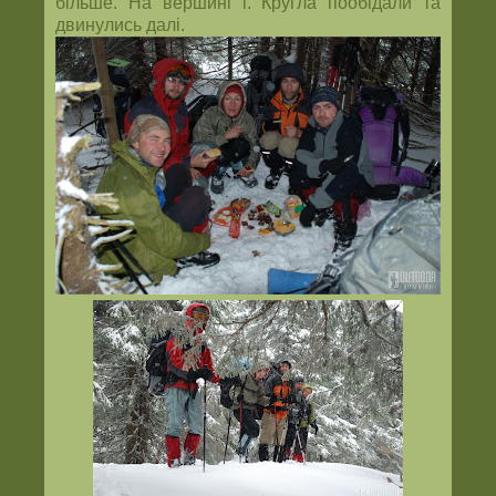
більше. На вершині г. Кругла пообідали та
двинулись далі.