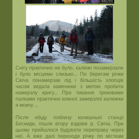
Снігу практично не було, калюжі позамерзали
і було місцями слизько... По берегам річки
Свіча понамерзав лід і більшість хлопців
часом кидала каменюки з метою пробити
намерзлу кригу... Про тикання трековими
палками практично кожної замерзлої калюжки
я мовчу ...
Після обіду поблизу колишньої станції
Бескиди, пішли вгору вздовж р. Свіча. При
цьому прийшлося будувати переправу через
неї. А вже далі переходи річку по місткам