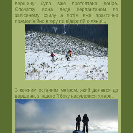
вершину була вже протоптана добре.
Спочатку вона веде серпантином по
залісеному схилу а потім вже практично
прямолінійно вгору по відкритій ділянці...
З кожним останнім метром, який долався до
вершини, з іншого її боку насувалися хмари.