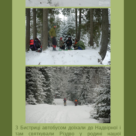
З Бистриці автобусом доїхали до Надвірної і
там святкували Різдво у родині нашої