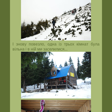
І знову повезло, одна із трьох кімнат була
вільна і в ній ми заселилися...