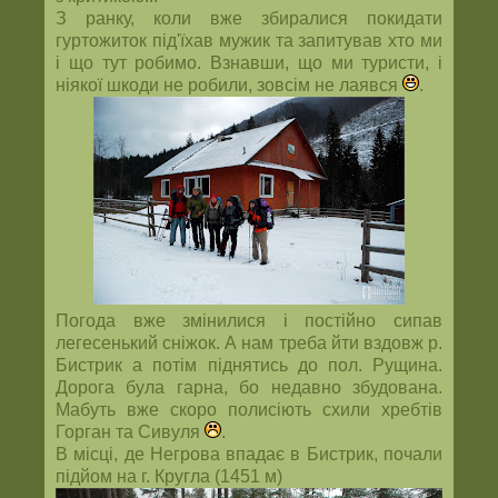
З ранку, коли вже збиралися покидати
гуртожиток під'їхав мужик та запитував хто ми
і що тут робимо. Взнавши, що ми туристи, і
ніякої шкоди не робили, зовсім не лаявся
.
Погода вже змінилися і постійно сипав
легесенький сніжок. А нам треба йти вздовж р.
Бистрик а потім піднятись до пол. Рущина.
Дорога була гарна, бо недавно збудована.
Мабуть вже скоро полисіють схили хребтів
Горган та Сивуля
.
В місці, де Негрова впадає в Бистрик, почали
підйом на г. Кругла (1451 м)