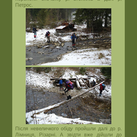
Петрос.
Після невеличкого обіду пройшли далі до р.
Лімниця, Різарні. А звідти вже дійшли до