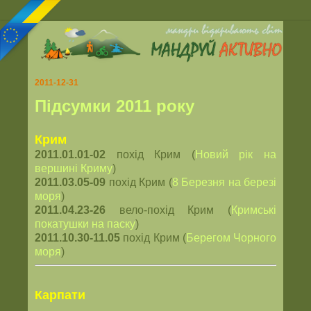
2011-12-31
Підсумки 2011 року
Крим
2011.01.01-02
похід Крим (
Новий рік на
вершині Криму
)
2011.03.05-09
похід Крим (
8 Березня на березі
моря
)
2011.04.23-26
вело-похід Крим (
Кримські
покатушки на паску
)
2011.10.30-11.05
похід Крим (
Берегом Чорного
моря
)
Карпати