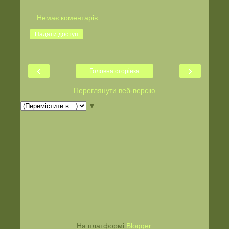
Немає коментарів:
Надати доступ
‹
›
Головна сторінка
Переглянути веб-версію
▼
На платформі
Blogger
.