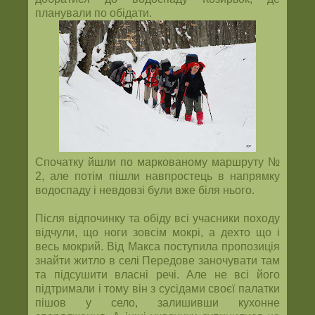
планували по обідати.
Спочатку йшли по маркованому маршруту №
2, але потім пішли навпростець в напрямку
водоспаду і невдовзі були вже біля нього.
Після відпочинку та обіду всі учасники походу
відчули, що ноги зовсім мокрі, а дехто що і
весь мокрий. Від Макса поступила пропозиція
знайти житло в селі Передове заночувати там
та підсушити власні речі. Але не всі його
підтримали і тому він з сусідами своєї палатки
пішов у село, залишивши кухонне