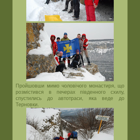
Пройшовши мимо чоловічого монастиря, що
розмістився в печерах південного схилу,
спустились до автотраси, яка веде до
Терновки.