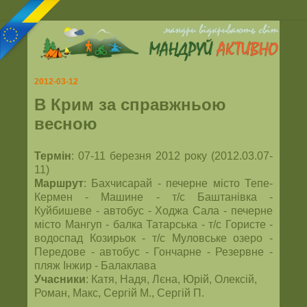
2012-03-12
В Крим за справжньою
весною
Термін
: 07-11 березня 2012 року (2012.03.07-
11)
Маршрут
: Бахчисарай - печерне місто Тепе-
Кермен - Машине - т/с Баштанівка -
Куйбишеве - автобус - Ходжа Сала - печерне
місто Мангуп - балка Татарська - т/с Гористе -
водоспад Козирьок - т/с Муловське озеро -
Передове - автобус - Гончарне - Резервне -
пляж Інжир - Балаклава
Учасники
: Катя, Надя, Лєна, Юрій, Олексій,
Роман, Макс, Сергій М., Сергій П.