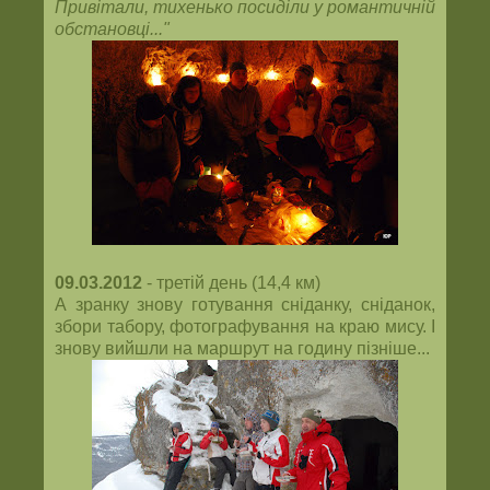
Привітали, тихенько посиділи у романтичній
обстановці..."
09.03.2012
- третій день (14,4 км)
А зранку знову готування сніданку, сніданок,
збори табору, фотографування на краю мису. І
знову вийшли на маршрут на годину пізніше...