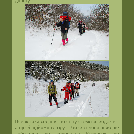
дорогу.
Все ж таки ходіння по снігу стомлює ходаків...
а ще й підйоми в гору... Вже хотілося швидше
добратися до водоспаду Козирьок, де