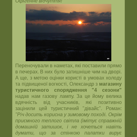
Офігенне відчуття!"
Переночували в наметах, які поставили прямо
в печерах. В них було затишніше чим на дворі.
А ще, з метою оцінки користі в умовах холоду
та підвищеної вогкості, Олександр з
магазину
туристичного спорядження "4 сезони"
надав нам газову лампу. За це йому велика
вдячність від учасників, які позитивно
зацінили цей туристичний "дівайс". Роман:
"Річ досить корисна у зимовому поході. Окрім
приємного теплого світла (імітує справжній
домашній затишок, і не хочеться навіть
думати, що за стінкою палатки вирує