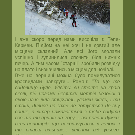
І вже скоро перед нами височіла г. Тепе-
Кермен. Підйом на неї хоч і не довгий але
місцями складний. Але всі його здолали
успішно і зупинилися спочити біля нижніх
печер. А тим часом "старші" зробили розвідку
на плато і визначились з місцем для ночівлі.
Вже на вершині можна було помилуватися
краєвидами навкруги... Роман:
"То ще те
видовище було. Уявіть: ви стоїте на краю
скелі, під ногами десятки метрів безодні з
якою наче ікла стирчать уламки скель, і ти
стоїш, дивися на захід де готується до сну
сонце, а вітер намагається з тебе видути
все що ти приніс на гору… всі погані думки,
весь непотріб, що накопичувався в голові, і
ти стаєш вільним… вільним від усього.