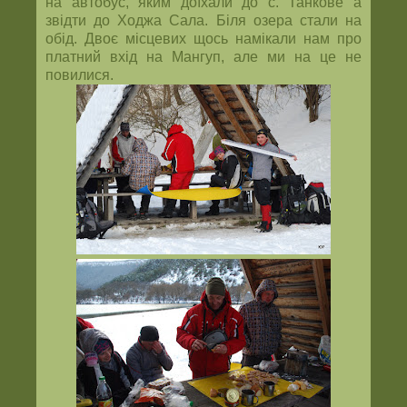
на автобус, яким доїхали до с. Танкове а
звідти до Ходжа Сала. Біля озера стали на
обід. Двоє місцевих щось намікали нам про
платний вхід на Мангуп, але ми на це не
повилися.