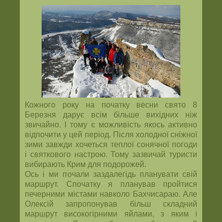
Кожного року на початку весни свято 8
Березня дарує всім більше вихідних ніж
звичайно. І тому є можливість якось активно
відпочити у цей період. Після холодної сніжної
зими завжди хочеться теплої сонячної погоди
і святкового настрою. Тому зазвичай туристи
вибирають Крим для подорожей.
Ось і ми почали заздалегідь планувати свій
маршрут. Спочатку я планував пройтися
печерними містами навколо Бахчисараю. Але
Олексій запропонував більш складний
маршрут високогірними яйлами, з яким і