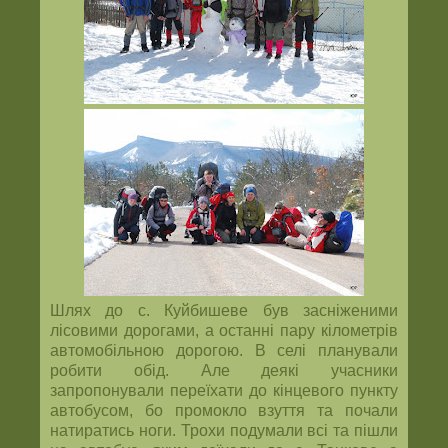
Шлях до с. Куйбишеве був засніженими
лісовими дорогами, а останні пару кілометрів
автомобільною дорогою. В селі планували
робити обід. Але деякі учасники
запропонували переїхати до кінцевого пункту
автобусом, бо промокло взуття та почали
натиратись ноги. Трохи подумали всі та пішли