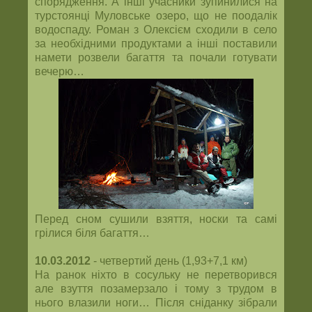
спорядження. А інші учасники зупинилися на
турстоянці Муловське озеро, що не поодалік
водоспаду. Роман з Олексієм сходили в село
за необхідними продуктами а інші поставили
намети розвели багаття та почали готувати
вечерю…
Перед сном сушили взяття, носки та самі
грілися біля багаття…
10.03.2012
- четвертий день (1,93+7,1 км)
На ранок ніхто в сосульку не перетворився
але взуття позамерзало і тому з трудом в
нього влазили ноги… Після сніданку зібрали