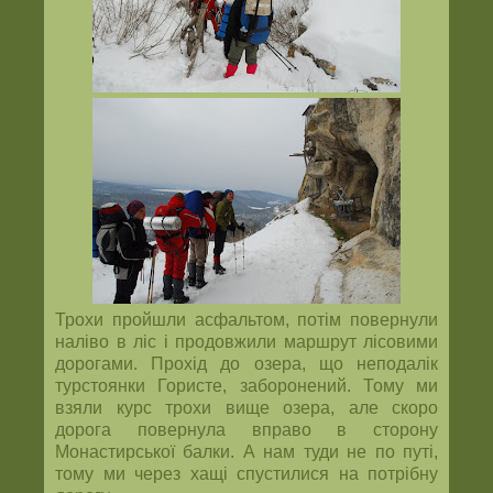
Трохи пройшли асфальтом, потім повернули
наліво в ліс і продовжили маршрут лісовими
дорогами. Прохід до озера, що неподалік
турстоянки Гористе, заборонений. Тому ми
взяли курс трохи вище озера, але скоро
дорога повернула вправо в сторону
Монастирської балки. А нам туди не по путі,
тому ми через хащі спустилися на потрібну