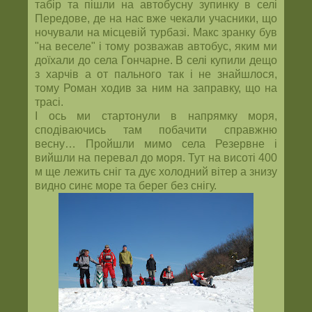
табір та пішли на автобусну зупинку в селі
Передове, де на нас вже чекали учасники, що
ночували на місцевій турбазі. Макс зранку був
"на веселе" і тому розважав автобус, яким ми
доїхали до села Гончарне. В селі купили дещо
з харчів а от пального так і не знайшлося,
тому Роман ходив за ним на заправку, що на
трасі.
І ось ми стартонули в напрямку моря,
сподіваючись там побачити справжню
весну… Пройшли мимо села Резервне і
вийшли на перевал до моря. Тут на висоті 400
м ще лежить сніг та дує холодний вітер а знизу
видно синє море та берег без снігу.