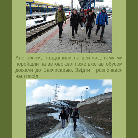
Але облом, її відмінили на цей час, тому ми
перейшли на автовокзал і вже вже автобусом
доїхали до Бахчисараю. Звідти і розпочався
наш похід.