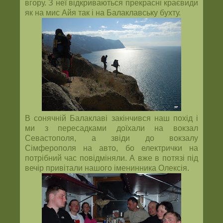
вгору. З неї відкриваються прекрасні краєвиди
як на мис Айя так і на Балаклавську бухту.
В сонячній Балаклаві закінчився наш похід і
ми з пересадками доїхали на вокзал
Севастополя, а звіди до вокзалу
Сімферополя на авто, бо електрички на
потрібний час повідміняли. А вже в потязі під
вечір привітали нашого іменинника Олексія.