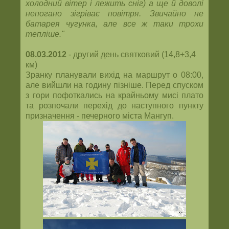
холодний вітер і лежить сніг) а ще й доволі
непогано зігріває повітря. Звичайно не
батарея чугунка, але все ж таки трохи
тепліше."
08.03.2012
- другий день святковий (14,8+3,4
км)
Зранку планували вихід на маршрут о 08:00,
але вийшли на годину пізніше. Перед спуском
з гори пофоткались на крайньому мисі плато
та розпочали перехід до наступного пункту
призначення - печерного міста Мангуп.