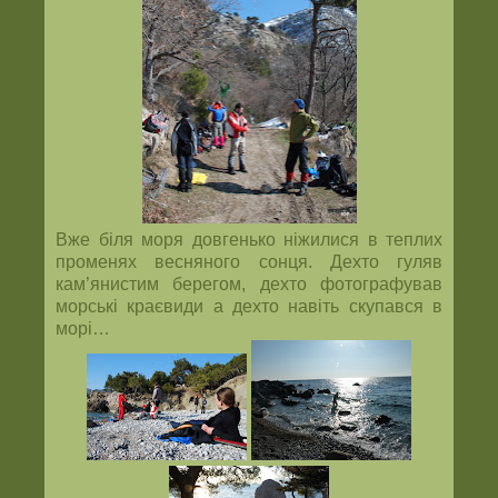
Вже біля моря довгенько ніжилися в теплих
променях весняного сонця. Дехто гуляв
кам’янистим берегом, дехто фотографував
морські краєвиди а дехто навіть скупався в
морі…