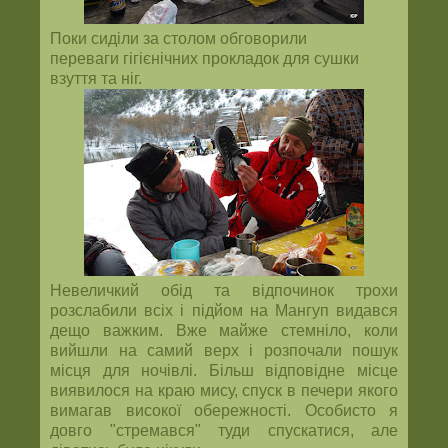
Поки сиділи за столом обговорили
переваги гігієнічних прокладок для сушки
взуття та ніг.
Невеличкий обід та відпочинок трохи
розслабили всіх і підйом на Мангуп видався
дещо важким. Вже майже стемніло, коли
вийшли на самий верх і розпочали пошук
місця для ночівлі. Більш відповідне місце
виявилося на краю мису, спуск в печери якого
вимагав високої обережності. Особисто я
довго "стремався" туди спускатися, але