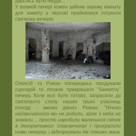
діватись було нікуди...
У великій печері кожен зайняв окрему кімнату
для намету а чергові прийнялися готувати
святкову вечерю.
Олексій та Роман попередньо продумали
сценарій та почали прикрашати "банкетну"
печеру. Коли все було готово, запросили до
святкового столу наших трьох учасниць
походу - милих дівчат. Роман:
"Нічого
надзвичайного ми не робили, зірок з неба не
знімали… просто наробили маленьких свічок
в декоративних стаканчиках і прикрасили
ними печерку, і відкоркували дві пляшки вина.