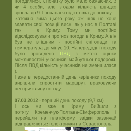
погодилися. Спочатку було мало бажаючих, 3
чи 4 особи, але згодом кількість швидко
зросла до 9. І почалася підготовка до походу...
Затяжна зима цього року аж ніяк не хоче
здавати свої позиції весні як у нас в Полтаві
так і в Криму. Тому ми постійно
відслідковували прогноз погоди в Криму. А він
був не втішним - постійні снігопади та
температура до мінус 10. Напередодні походу
було проведено
ПВД
з метою оцінки
можливостей учасників майбутньої подорожі.
Після ПВД кількість учасників не зменшилася
).
І вже в передостанній день керівники походу
вирішили спростити маршрут, враховуючи
несприятливу погоду...
07.03.2012
- перший день походу (9,7 км)
І ось ми вже в Криму. Вийшли з
потягу Кременчук-Полтава-Сімферополь і
перейшли на платформу, звідки зазвичай
відправляються електрички на Севастополь.