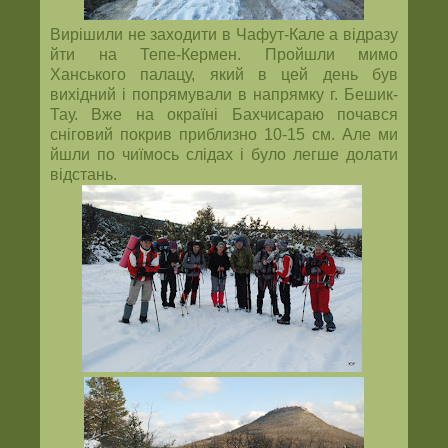
Вирішили не заходити в Чафут-Кале а відразу
йти на Тепе-Кермен. Пройшли мимо
Ханського палацу, який в цей день був
вихідний і попрямували в напрямку г. Бешик-
Тау. Вже на окраїні Бахчисараю почався
сніговий покрив приблизно 10-15 см. Але ми
йшли по чиїмось слідах і було легше долати
відстань.