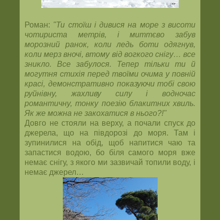
Роман:
"Ти стоїш і дивися на море з висоти
чотириста метрів, і миттєво забув
морозний ранок, коли ледь боти одягнув,
коли мерз вночі, втому від вогкого снігу… все
зникло. Все забулося. Тепер тільки ти й
могутня стихія перед твоїми очима у повній
красі, демонстративно показуючи тобі свою
руйнівну, жахливу силу і водночас
романтичну, тонку поезію блакитних хвиль.
Як же можна не закохатися в нього?!"
Довго не стояли на верху, а почали спуск до
джерела, що на півдорозі до моря. Там і
зупинилися на обід, щоб напитися чаю та
запастися водою, бо біля самого моря вже
немає снігу, з якого ми зазвичай топили воду, і
немає джерел…