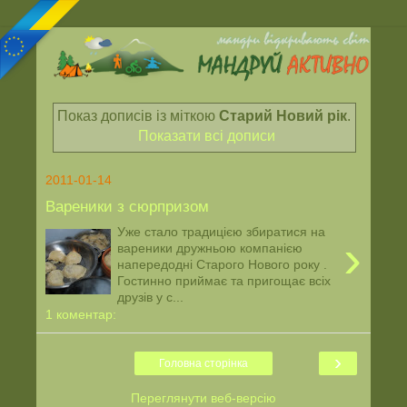
Показ дописів із міткою
Старий Новий рік
.
Показати всі дописи
2011-01-14
Вареники з сюрпризом
Уже стало традицією збиратися на
›
вареники дружньою компанією
напередодні Старого Нового року .
Гостинно приймає та пригощає всіх
друзів у с...
1 коментар:
›
Головна сторінка
Переглянути веб-версію