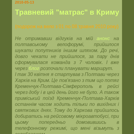
2010-05-13
Травневий "матрас" в Криму
(подорож на вело з 01 по 08 травня 2010 року)
Не отримавши відгуків на мій
анонс
на
полтавському велофорумі, прийшлося
шукати попутників іншим шляхом. До речі,
довго чекати не прийшлося, за пару днів
сформувалася команда з 7 чоловік. І вже
через
блог
розпочали планувати маршрут.
І так 30 квітня я стартував з Полтави через
Харків на Крим. Це пов'язано з тим що потяг
Кременчук-Полтава-Сімферополь в рейсі
через добу і в цей день його не було. А також
приміський поїзд Кременчук-Полтава-Харків
останнім часом ходить тільки по вихідних і
святкових днях. Тому до Харкова прийшлось
добиратись на рейсовому мікроавтобусі, при
цьому попередньо домовившись в
телефонному режимі, що мені візьмуть з