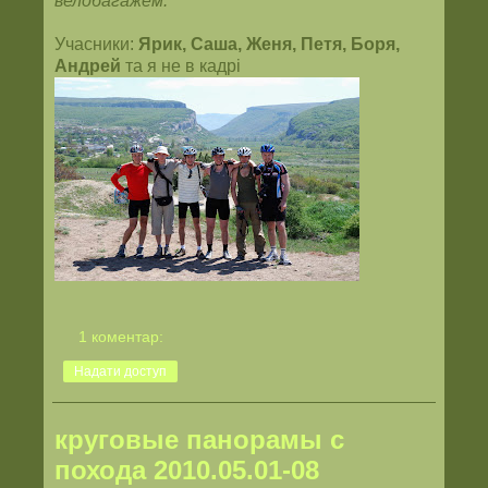
велобагажем.
Учасники:
Ярик, Саша, Женя, Петя, Боря,
Андрей
та я не в кадрі
1 коментар:
Надати доступ
круговые панорамы с
похода 2010.05.01-08