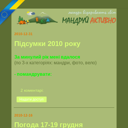
2010-12-31
Підсумки 2010 року
За минулий рік мені вдалося
(по 3-х категоріях: мандри, фото, вело)
- помандрувати:
2 коментарі:
Надати доступ
2010-12-16
Погода 17-19 грудня