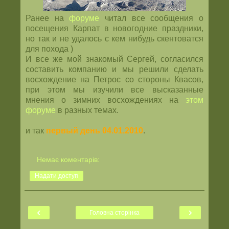
Ранее на
форуме
читал все сообщения о
посещения Карпат в новогодние праздники,
но так и не удалось с кем нибудь скентоватся
для похода )
И все же мой знакомый Сергей, согласился
составить компанию и мы решили сделать
восхождение на Петрос со стороны Квасов,
при этом мы изучили все высказанные
мнения о зимних восхождениях на
этом
форуме
в разных темах.
и так
первый день 04.01.2010
.
Немає коментарів:
Надати доступ
‹
›
Головна сторінка