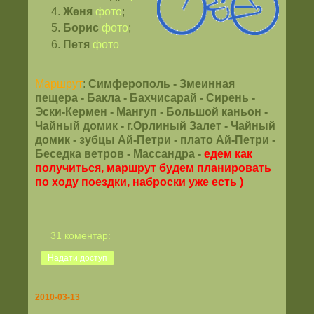
Женя
фото
;
Борис
фото
;
Петя
фото
Маршрут
:
Симферополь - Змеинная
пещера - Бакла - Бахчисарай - Сирень -
Эски-Кермен - Мангуп - Большой каньон -
Чайный домик - г.Орлиный Залет - Чайный
домик - зубцы Ай-Петри - плато Ай-Петри -
Беседка ветров - Массандра -
едем как
получиться, маршрут будем планировать
по ходу поездки, наброски уже есть )
31 коментар:
Надати доступ
2010-03-13