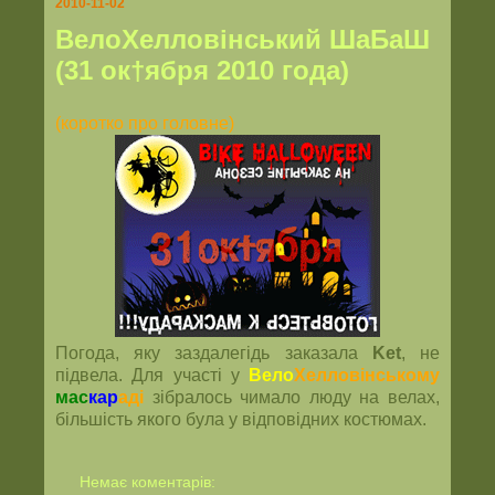
2010-11-02
ВелоХелловінський ШаБаШ
(31 ок†ября 2010 года)
(коротко про головне)
Погода, яку заздалегідь заказала
Ket
, не
підвела. Для участі у
Вело
Хелловінському
мас
кар
аді
зібралось чимало люду на велах,
більшість якого була у відповідних костюмах.
Немає коментарів: