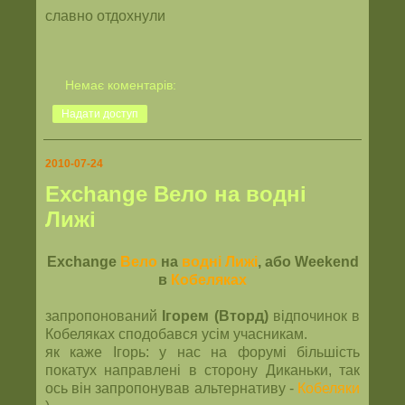
славно отдохнули
Немає коментарів:
Надати доступ
2010-07-24
Exchange Вело на водні
Лижі
Exchange
Вело
на
водні Лижі
, або Weekend
в
Кобеляках
запропонований
Ігорем (Вторд)
відпочинок в
Кобеляках сподобався усім учасникам.
як каже Ігорь: у нас на форумі більшість
покатух направлені в сторону Диканьки, так
ось він запропонував альтернативу -
Кобеляки