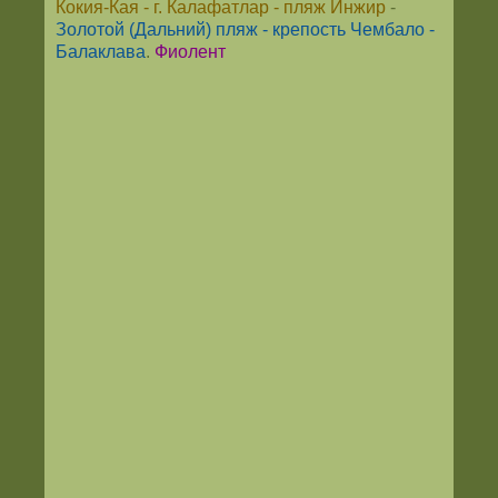
Кокия-Кая - г. Калафатлар - пляж Инжир
-
Золотой (Дальний) пляж - крепость Чембало -
Балаклава
.
Фиолент