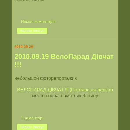
Немає коментарів:
Надати доступ
2010-09-20
2010.09.19 ВелоПарад Дівчат
!!!
небольшой фоторепортажик
ВЕЛОПАРАД ДIВЧАТ !!! (Полтавська версія)
место сбора: памятник Зыгину
1 коментар:
Надати доступ