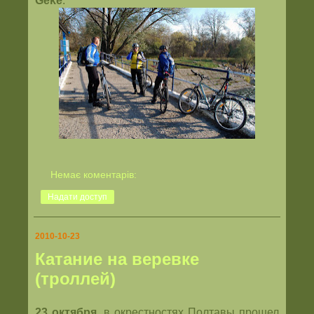
Geke
.
Немає коментарів:
Надати доступ
2010-10-23
Катание на веревке
(троллей)
23 октября
, в окрестностях Полтавы прошел