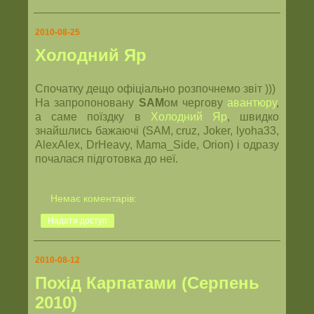
2010-08-25
Холодний Яр
Спочатку дещо офіціально розпочнемо звіт )))
На запропоновану
SAM
ом чергову
авантюру
,
а саме поїздку в
Холодний Яр
, швидко
знайшлись бажаючі (SAM, cruz, Joker, lyoha33,
AlexAlex, DrHeavy, Mama_Side, Orion) і одразу
почалася підготовка до неї.
Немає коментарів:
Надати доступ
2010-08-12
Похід Карпатами (Серпень
2010)