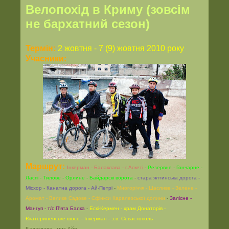
Велопохід в Криму (зовсім
не бархатний сезон)
Термін:
2 жовтня - 7 (9) жовтня 2010 року
Учасники:
Маршрут:
Інкерман - Балаклава - г.Аскеті
-
Резервне - Гончарне -
Ласпі - Тилове - Орлине - Байдарскі ворота
-
стара ялтинська дорога -
Місхор - Канатна дорога - Ай-Петрі
-
Многоріччя - Щасливе - Зелене -
Аромат - Велике Садове - Сфінкси Каралезської долини
-
Залісне -
Мангуп - т/с П'ята Балка
-
Ескі-Кермен - храм Донаторів -
Єкатериненське шосе - Інкерман - з.в. Севастополь
Балаклава - мис Айя