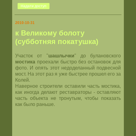
Надати доступ
2010-10-31
к Великому болоту
(субботняя покатушка)
Участок от "
шашлычки
" до булановского
мостика
проехали быстро без остановок для
фото. И опять этот недоделанный подвесной
мост. На этот раз я уже быстрее прошел его за
Колей.
Наверное строители оставили часть мостика,
как иногда делают реставраторы - оставляют
часть объекта не тронутым, чтобы показать
как было раньше.