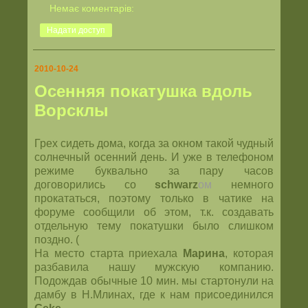
Немає коментарів:
Надати доступ
2010-10-24
Осенняя покатушка вдоль
Ворсклы
Грех сидеть дома, когда за окном такой чудный
солнечный осенний день. И уже в телефоном
режиме буквально за пару часов
договорились со
schwarz
ом
немного
прокататься, поэтому только в чатике на
форуме сообщили об этом, т.к. создавать
отдельную тему покатушки было слишком
поздно. (
На место старта приехала
Марина
, которая
разбавила нашу мужскую компанию.
Подождав обычные 10 мин. мы стартонули на
дамбу в Н.Млинах, где к нам присоединился