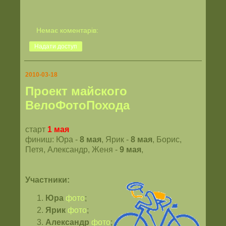
Немає коментарів:
Надати доступ
2010-03-18
Проект майского
ВелоФотоПохода
старт
1 мая
финиш: Юра -
8 мая
, Ярик -
8 мая
,
Борис,
Петя,
Александр, Женя
-
9 мая
,
Участники:
Юра
фото
;
Ярик
фото
;
Александр
фото
;