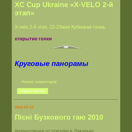
XC Cup Ukraine «Х-VELO 2-й
этап»
X-velo 2-й этап, 22-23мая Кубковая гонка.
открытие гонки
Круговые панорамы
Немає коментарів:
Надати доступ
2010-05-15
Пісні Бузкового гаю 2010
(впечатления от поездки в Диканьку