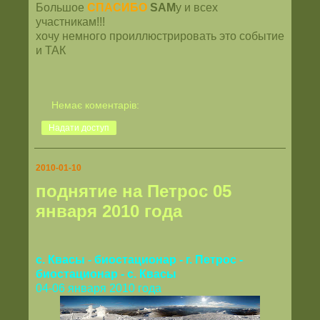
Большое
СПАСИБО
SAM
у и всех
участникам!!!
хочу немного проиллюстрировать это событие
и ТАК
Немає коментарів:
Надати доступ
2010-01-10
поднятие на Петрос 05
января 2010 года
с. Квасы - биостационар - г. Петрос -
биостационар - с. Квасы
04-06 января 2010 года