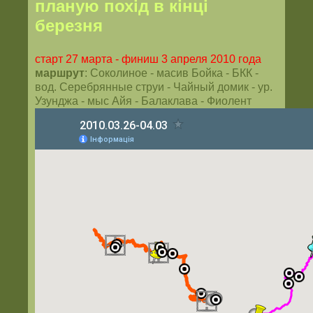
планую похід в кінці
березня
старт 27 марта - финиш 3 апреля 2010 года
маршрут
: Соколиное - масив Бойка - БКК -
вод. Серебрянные струи - Чайный домик - ур.
Узунджа - мыс Айя - Балаклава - Фиолент