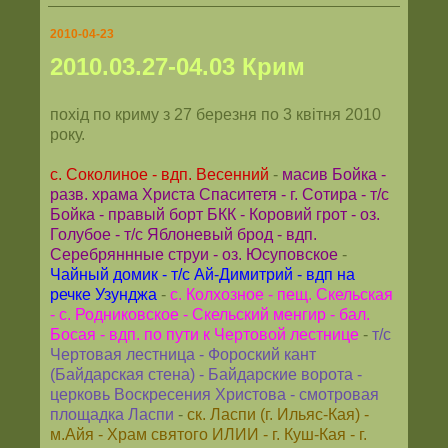
2010-04-23
2010.03.27-04.03 Крим
похід по криму з 27 березня по 3 квітня 2010
року.
с. Соколиное - вдп. Весенний
-
масив Бойка -
разв. храма Христа Спаситетя - г. Сотира - т/с
Бойка - правый борт БКК - Коровий грот - оз.
Голубое - т/с Яблоневый брод - вдп.
Серебряннные струи - оз. Юсуповское
-
Чайный домик - т/с Ай-Димитрий - вдп на
речке Узунджа
-
с. Колхозное - пещ. Скельская
- с. Родниковское - Скельский менгир - бал.
Босая - вдп. по пути к Чертовой лестнице
-
т/с
Чертовая лестница - Фороский кант
(Байдарская стена) - Байдарские ворота -
церковь Воскресения Христова - смотровая
площадка Ласпи
-
ск. Ласпи (г. Ильяс-Кая) -
м.Айя - Храм святого ИЛИИ - г. Куш-Кая - г.