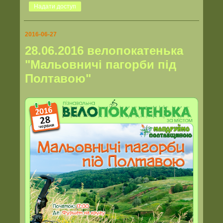
Надати доступ
2016-06-27
28.06.2016 велопокатенька
"Мальовничі пагорби під
Полтавою"