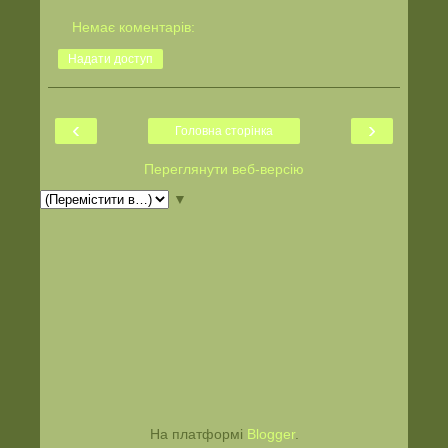
Немає коментарів:
Надати доступ
‹
›
Головна сторінка
Переглянути веб-версію
▼
На платформі
Blogger
.