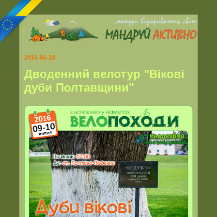
2016-06-28
Дводенний велотур "Вікові
дуби Полтавщини"