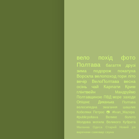
вело
похід
фото
Полтава
багаття
друзі
зима
подорож
покатуха
Ворскла
велопоход
гори
літо
вечір
ВелоПолтава
весна
осінь
чай
Карпати
Крим
глінтвейн
Мандруймо
Полтавщиною
ПВД
море
заходи
Опішнє
Диканька
Полтава
велосипедна
змагання
шашлик
Кобеляки
Петрос
📷
#Ivan_Mazepa
#publicpoltava
Велике болото
Молдова
могила Великого Кубрата
Маланка
Одеса
Старий Новий рік
вареники
самовар
сауна