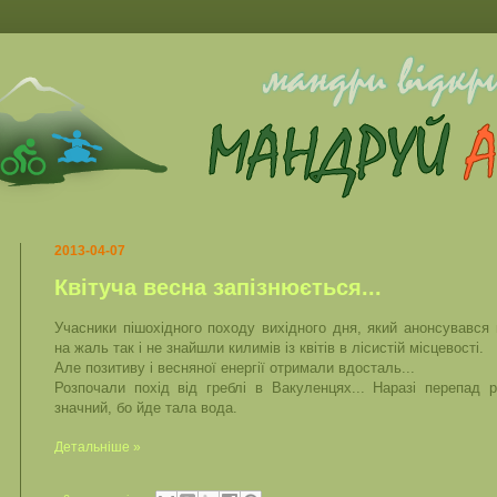
2013-04-07
Квітуча весна запізнюється...
Учасники пішохідного походу вихідного дня, який анонсувався 
на жаль так і не знайшли килимів із квітів в лісистій місцевості.
Але позитиву і весняної енергії отримали вдосталь...
Розпочали похід від греблі в Вакуленцях...
Наразі перепад р
значний, бо йде тала вода.
Детальніше »