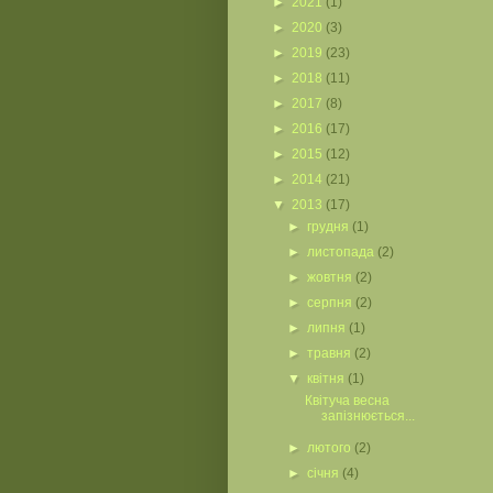
►
2021
(1)
►
2020
(3)
►
2019
(23)
►
2018
(11)
►
2017
(8)
►
2016
(17)
►
2015
(12)
►
2014
(21)
▼
2013
(17)
►
грудня
(1)
►
листопада
(2)
►
жовтня
(2)
►
серпня
(2)
►
липня
(1)
►
травня
(2)
▼
квітня
(1)
Квітуча весна
запізнюється...
►
лютого
(2)
►
січня
(4)