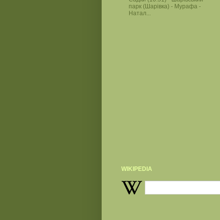
парк (Шарівка) - Мурафа -
Натал...
WIKIPEDIA