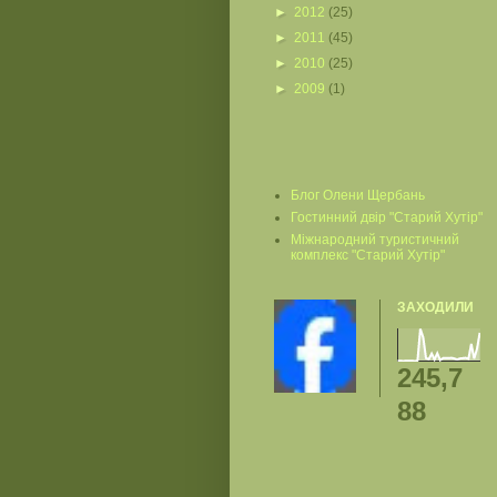
►
2012
(25)
►
2011
(45)
►
2010
(25)
►
2009
(1)
Блог Олени Щербань
Гостинний двір "Старий Хутір"
Міжнародний туристичний
комплекс "Старий Хутір"
ЗАХОДИЛИ
245,7
88