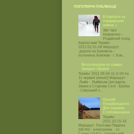
ПОПУЛЯРНІ ПУБЛІКАЦІЇ
В Карпати за
справжньою
зимою :)
Звіт про
Новорічно –
Різдвяний похід
Карпатами Термін:
2012.01.01-06 Маршрут:
дорога на Буковель -
полонина Хом'яків - г. Хом...
Велосипедом по замках
Західної України
Термін: 2011.06.04-11 (з 04 по
11 червня (июня)) Маршрут:
Львів - Львівська Цитадель -
Замок у Старому Селі - Бірбка
- Свірзький з...
Осінній
ПохідВихідного
Дня парками
Слобожанщини
Термін:
2011.10.15-16
Маршрут: Полтава Південа
(08:40) - електричка - ст.
Садки (10:51) - Шарівський