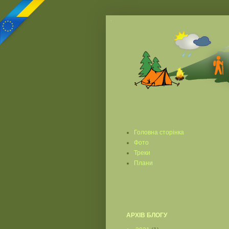
Головна сторінка
Фото
Треки
Плани
АРХІВ БЛОГУ