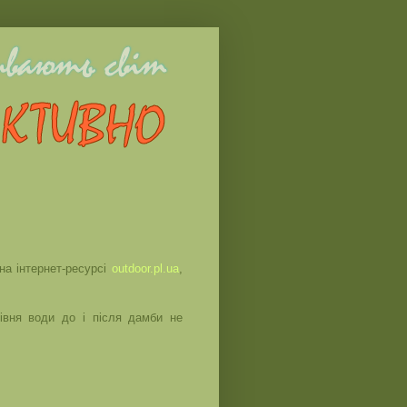
на інтернет-ресурсі
outdoor.pl.ua
,
івня води до і після дамби не