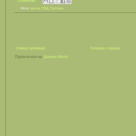
0 коментарі
Мітки:
весна
,
ПВД
,
Полтава
Новіші публікації
Головна сторінка
Підписатися на:
Дописи (Atom)