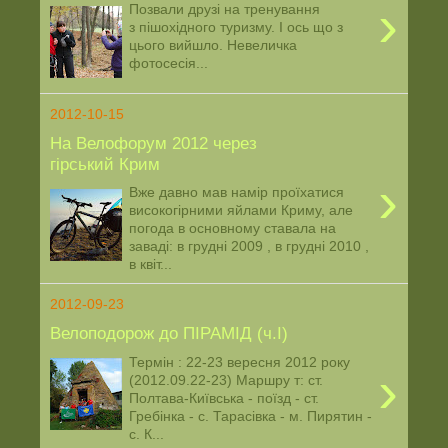
›
Позвали друзі на тренування
з пішохідного туризму. І ось що з
цього вийшло. Невеличка
фотосесія...
2012-10-15
На Велофорум 2012 через
гірський Крим
›
Вже давно мав намір проїхатися
високогірними яйлами Криму, але
погода в основному ставала на
заваді: в грудні 2009 , в грудні 2010 ,
в квіт...
2012-09-23
Велоподорож до ПІРАМІД (ч.I)
Термін : 22-23 вересня 2012 року
›
(2012.09.22-23) Маршру т: ст.
Полтава-Київська - поїзд - ст.
Гребінка - с. Тарасівка - м. Пирятин -
с. К...