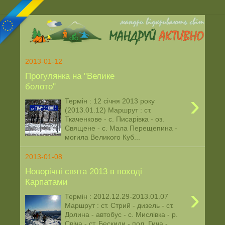
2013-01-12
Прогулянка на "Велике
болото"
›
Термін : 12 січня 2013 року
(2013.01.12) Маршрут : ст.
Ткаченкове - с. Писарівка - оз.
Священе - с. Мала Перещепина -
могила Великого Куб...
2013-01-08
Новорічні свята 2013 в поході
Карпатами
›
Термін : 2012.12.29-2013.01.07
Маршрут : ст. Стрий - дизель - ст.
Долина - автобус - с. Мислівка - р.
Свіча - ст. Бескиди - пол. Гича - ...