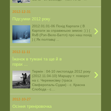
2012-12-31
Підсумки 2012 року
›
2012.01.01-06 Похід Карпати ( В
Карпати за справжньою зимою :) ) (
RvB (Рэп-Вело-Баттл) про наш похід
) ( Як полтавці ...
2012-11-11
Їжачок в тумані та ще й в
горах ...
›
Термін : 04-10 листопада 2012 року
(2012.11.04-10) Маршру т: поворот
на с. Черемисівку (траса
Сімферопаль-Судак) - с. Красна
Слобода - с....
2012-10-27
Осіння треніровочка