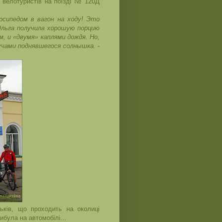
а велотуристів на поїзді № 120Д
осипедом в вагон на ходу! Это
Ольга получила хорошую порцию
, и «двумя» каплями дождя. Но,
учами поднявшегося солнышка.
-
рьків, що проходить на околиці
ибула на автомобілі...