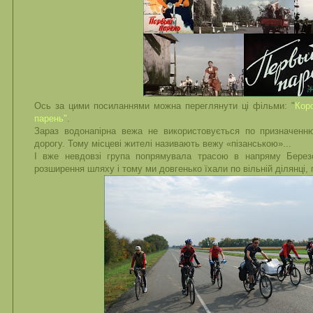
Ось за цими посиланнями можна переглянути ці фільми: "
Кор
парень"
.
Зараз водонапірна вежа не використовується по призначенн
дорогу. Тому місцеві жителі називають вежу «пізанською»...
І вже невдовзі група попрямувала трасою в напряму Березо
розширення шляху і тому ми довгенько їхали по вільній ділянці, 