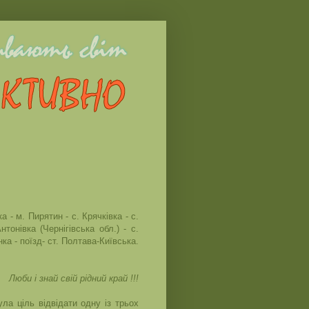
ка - м. Пирятин - с. Крячківка - с.
тонівка (Чернігівська обл.) - с.
нка - поїзд- ст. Полтава-Київська.
Люби і знай свій рідний край !!!
а ціль відвідати одну із трьох