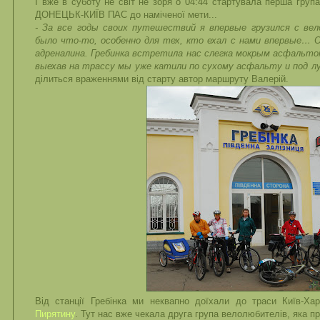
І вже в суботу не світ не зоря о 04:44 стартувала перша груп
ДОНЕЦЬК-КИЇВ ПАС до наміченої мети...
- За все годы своих путешествий я впервые грузился с вел
было что-то, особенно для тех, кто ехал с нами впервые… 
адреналина. Гребинка встретила нас слегка мокрым асфальтом
выехав на трассу мы уже катили по сухому асфальту и под л
ділиться враженнями від старту автор маршруту Валерій.
Від станції Гребінка ми неквапно доїхали до траси Київ-Ха
Пирятину
. Тут нас вже чекала друга група велолюбителів, яка пр