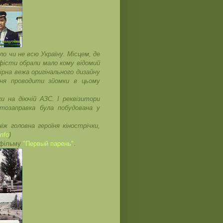
о чи не всю Україну. Місцем, де
афісти обрали мало кому відомий
рна вежа оригінального дизайну
ння проводити зйомки в цьому
и на діючій АЗС. І реквізитори
тозаправка була побудована у
іж головна героїня кінострічки,
info
)
 фільму
"Первый парень"
.