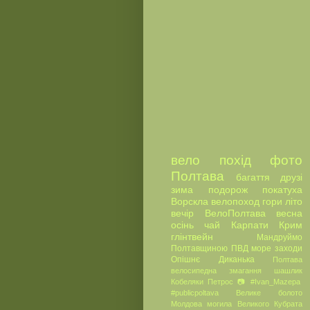
вело
похід
фото
Полтава
багаття
друзі
зима
подорож
покатуха
Ворскла
велопоход
гори
літо
вечір
ВелоПолтава
весна
осінь
чай
Карпати
Крим
глінтвейн
Мандруймо
Полтавщиною
ПВД
море
заходи
Опішнє
Диканька
Полтава
велосипедна
змагання
шашлик
Кобеляки
Петрос
📷
#Ivan_Mazepa
#publicpoltava
Велике болото
Молдова
могила Великого Кубрата