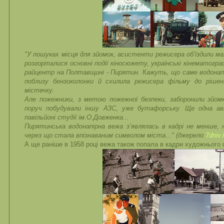
"У пошуках місця для зйомок, асистенти режисера об’їздили мал
розгорталися основні події кіносюжету, українські кінематогр
райцентр на Полтавщині - Пирятин. Кажуть, що саме водонапі
поблизу бензоколонки й схилила режисера фільму до ріше
містечку.
Але пожежники, з метою пожежної безпеки, заборонили зйомк
поруч побудували іншу АЗС, уже бутафорську. Ще одна ав
павільйоні студії ім.О.Довженка...
Пирятинська водонапірна вежа з’являлась в кадрі не менше, н
через що стала впізнаваним символом міста..." (джерело
7dniv.
А ще раніше в 1958 році вежа також попала в кадри художнього