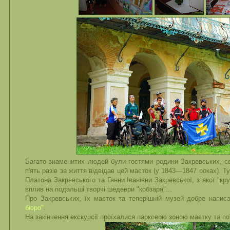
Багато знаменитих людей були гостями родини Закревських, се
п'ять разів за життя відвідав цей маєток (у 1843—1847 роках).
Платона Закревського та Ганни Іванівни Закревської, з якої "кру
вплив на подальші творчі шедеври "кобзаря"...
Про Закревських, їх маєток та теперішній музей добре напис
бюро"
.
На закінчення екскурсії проїхалися парковою зоною маєтку та пої