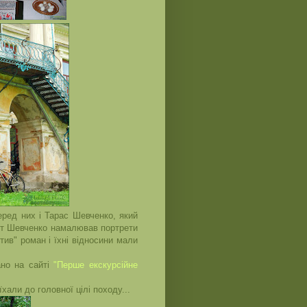
ред них і Тарас Шевченко, який
 Тут Шевченко намалював портрети
тив" роман і їхні відносини мали
ано на сайті
"Перше екскурсійне
хали до головної цілі походу...