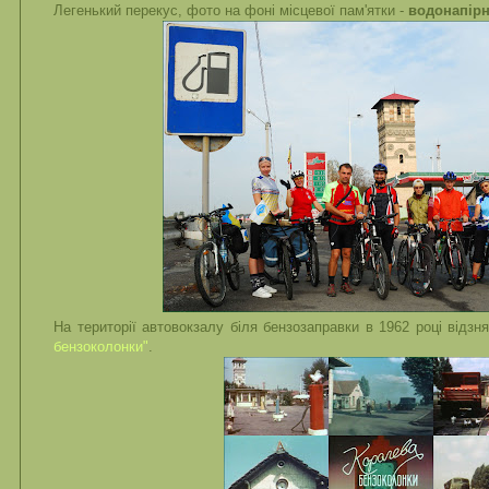
Легенький перекус, фото на фоні місцевої пам'ятки -
водонапірн
На території автовокзалу біля бензозаправки в 1962 році відзн
бензоколонки"
.