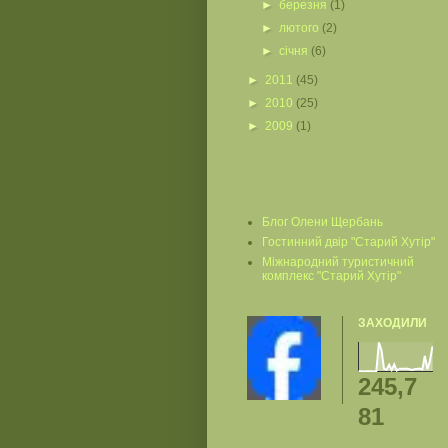
►
березня
(1)
►
лютого
(2)
►
січня
(6)
►
2011
(45)
►
2010
(25)
►
2009
(1)
Блог Олени Щербань
Гостинний двір "Старий Хутір"
Міжнародний туристичний
комплекс "Старий Хутір"
ЗАХОДИЛИ
245,7
81