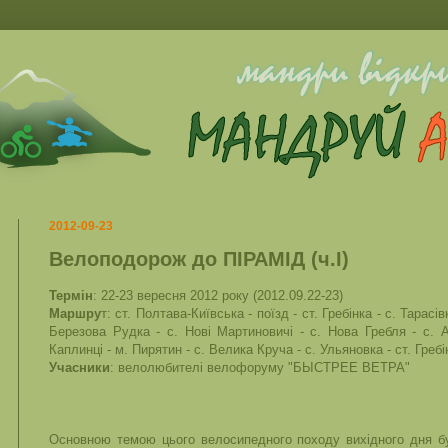
2012-09-23
Велоподорож до ПІРАМІД (ч.I)
Термін
: 22-23 вересня 2012 року (2012.09.22-23)
Маршру
т: ст. Полтава-Київська - поїзд - ст. Гребінка - с. Тарасів
Березова Рудка - с. Нові Мартиновичі - с. Нова Гребля - с. Ан
Каплинці - м. Пирятин - с. Велика Круча - с. Ульяновка - ст. Гребі
Учасники
: велолюбителі велофоруму "БЫСТРЕЕ ВЕТРА"
Основною темою цього велосипедного походу вихідного дня бул