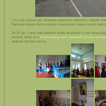
І ось уже доїхали до палацово-паркового комплексу садиби Зак
Проїхали вздовж білої огорожі з альтанкою і через головні ворота
За 10 грн. з носа нам провели цікаву екскурсію в сам палац (п
бальної зали) та в
Березоворудський народний історико-краєзн
правому флігелі маєтку.