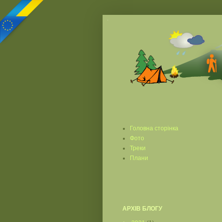
Головна сторінка
Фото
Треки
Плани
АРХІВ БЛОГУ