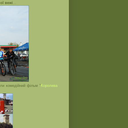
ої вежі
...
яли комедійний фільм "
Королева