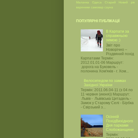
Маланка
Одеса
Старий Новий рік
вареники
самовар
сауна
ПОПУЛЯРНІ ПУБЛІКАЦІЇ
В Карпати за
справжньою
зимою :)
Звіт про
Новорічно –
Різдвяний похід
Карпатами Термін:
2012.01.01-06 Маршрут:
дорога на Буковель -
полонина Хом'яків - г. Хом...
Велосипедом по замках
Західної України
Термін: 2011.06.04-11 (з 04 по
11 червня (июня)) Маршрут:
Львів - Львівська Цитадель -
Замок у Старому Селі - Бірбка
- Свірзький з...
Осінній
ПохідВихідного
Дня парками
Слобожанщини
Термін: