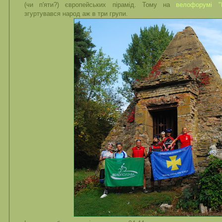
(чи п'яти?) європейських пірамід. Тому на
велофорумі 
згуртувався народ аж в три групи.