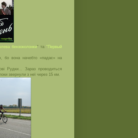
олева бензоколонки
" та
"Первый
ю, бо вона начебто «падає» на
ві Рудки... Зараз проводиться
поки звернули з неї через 15 км.