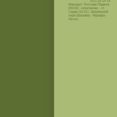
2011.10.15-16
Маршрут: Полтава Південа
(08:40) - електричка - ст.
Садки (10:51) - Шарівський
парк (Шарівка) - Мурафа -
Натал...