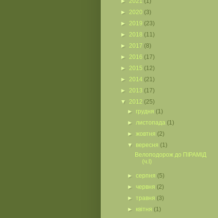
►
2021
(1)
►
2020
(3)
►
2019
(23)
►
2018
(11)
►
2017
(8)
►
2016
(17)
►
2015
(12)
►
2014
(21)
►
2013
(17)
▼
2012
(25)
►
грудня
(1)
►
листопада
(1)
►
жовтня
(2)
▼
вересня
(1)
Велоподорож до ПІРАМІД
(ч.I)
►
серпня
(5)
►
червня
(2)
►
травня
(3)
►
квітня
(1)