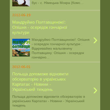
бус - с. Німецька Мокра (Комс...
2012-06-19
Мандруймо Полтавщиною!:
Опішня - осередок гончарної
культури
›
Мандруймо Полтавщиною!: Опішня
- осередок гончарної культури :
Відкриваймо мальовничу
Полтавщину: Опішня - осередок
гончарно...
2012-06-01
Польща допоможе відновити
обсерваторію в українських
›
Карпатах - Новини -
Український тиждень
Польща допоможе відновити обсерваторію в
українських Карпатах - Новини - Український
тиждень