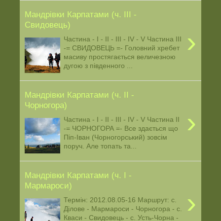
Мандрівки Карпатами (ч. ІІІ -
Свидовець)
›
Частина - І - ІІ - ІІІ - ІV - V Частина ІІІ
-= СВИДОВЕЦЬ =- Головний хребет
масиву простягається величезною
дугою з південного ...
Мандрівки Карпатами (ч. ІІ -
Чорногора)
›
Частина - І - ІІ - ІІІ - ІV - V Частина ІІ
-= ЧОРНОГОРА =- Все здається що
Піп-Іван (Чорногорський) зовсім
поруч. Але топать та...
Мандрівки Карпатами (ч. І -
Мармароси)
›
Термін: 2012.08.05-16 Маршрут: c.
Ділове - Мармароси - Чорногора - с.
Кваси - Свидовець - с. Усть-Чорна -