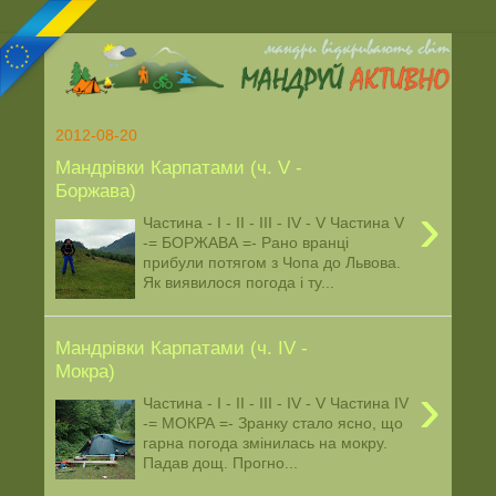
2012-08-20
Мандрівки Карпатами (ч. V -
Боржава)
›
Частина - І - ІІ - ІІІ - ІV - V Частина V
-= БОРЖАВА =- Рано вранці
прибули потягом з Чопа до Львова.
Як виявилося погода і ту...
Мандрівки Карпатами (ч. ІV -
Мокра)
›
Частина - І - ІІ - ІІІ - ІV - V Частина ІV
-= МОКРА =- Зранку стало ясно, що
гарна погода змінилась на мокру.
Падав дощ. Прогно...