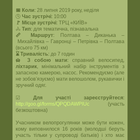
📅 Коли
: 28 липня 2019 року, неділя
🕓
Час зустрічі
: 10:00
🚩 Місце зустрічі
: ТРЦ «КИЇВ»
🚴
Тип
: для тематична, пізнавальна
📏 Маршрут
: Полтава – Диканька –
Михайлівка – Гавронці – Петрівка –
Полтава
(всього 75 км)
⌛ Тривалість
: до 7 годин
🛄
З собою мати
: справний велосипед,
ліхтарик
, мінімальний набір інструментів з
запасною камерою, насос. Рекомендуємо (але
не зобов'язуємо) мати велошолом, рукавички і
зручний одяг.
☑
Для участі зареєструйтеся
:
http://goo.gl/forms/QPQDAWPlUc
(участь
безкоштовна)
Учасником велопрогулянки може бути кожен,
кому виповнилося 16 років (молодші беруть
участь тільки у супроводі батьків) і хто має