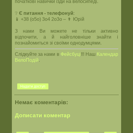
початкові навички їзди на велосипеді.
❔
Є питання
- телефонуй
:
📱 +38 (o5o) 3o4 2o3o – 👨 Юрій
З нами Ви можете не тільки активно
відпочити, а й найголовніше знайти і
познайомиться зі своїми однодумцями.
Слідкуйте за нами в
Фейсбуці
!!! Наш
Календар
ВелоПодій
.
Надати доступ
Немає коментарів:
Дописати коментар