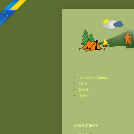
Головна сторінка
Фото
Треки
Плани
АРХІВ БЛОГУ