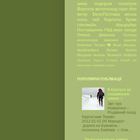
зима
подорож
покатуха
Ворскла
велопоход
гори
літо
вечір
ВелоПолтава
весна
осінь
чай
Карпати
Крим
глінтвейн
Мандруймо
Полтавщиною
ПВД
море
заходи
Опішнє
Диканька
Полтава
велосипедна
змагання
шашлик
Кобеляки
Петрос
📷
#Ivan_Mazepa
#publicpoltava
Велике болото
Молдова
могила Великого Кубрата
Маланка
Одеса
Старий Новий рік
вареники
самовар
сауна
ПОПУЛЯРНІ ПУБЛІКАЦІЇ
В Карпати за
справжньою
зимою :)
Звіт про
Новорічно –
Різдвяний похід
Карпатами Термін:
2012.01.01-06 Маршрут:
дорога на Буковель -
полонина Хом'яків - г. Хом...
Велосипедом по замках