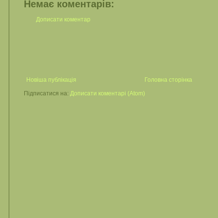
Немає коментарів:
Дописати коментар
Новіша публікація
Головна сторінка
Підписатися на:
Дописати коментарі (Atom)