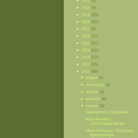
►
2021
(1)
►
2020
(3)
►
2019
(23)
►
2018
(11)
►
2017
(8)
►
2016
(17)
►
2015
(12)
►
2014
(21)
►
2013
(17)
►
2012
(25)
▼
2011
(45)
►
грудня
(1)
►
листопада
(1)
►
жовтня
(2)
►
вересня
(4)
▼
серпня
(5)
Знайомство з Ґорґанами
Мото-Рок-Фест
«Полтавська битва»
«ВелоПолтава»: Соціальна
відеореклама