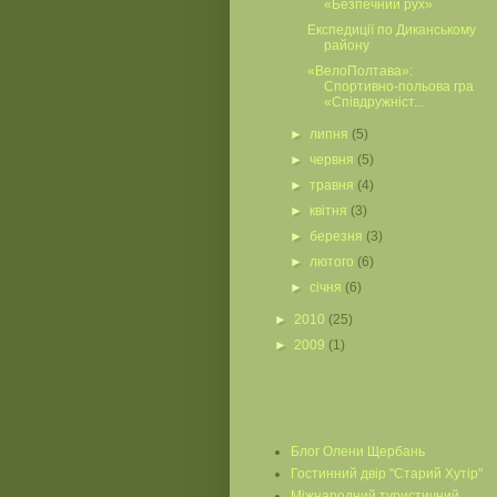
«Безпечний рух»
Експедиції по Диканському
району
«ВелоПолтава»:
Спортивно-польова гра
«Співдружніст...
►
липня
(5)
►
червня
(5)
►
травня
(4)
►
квітня
(3)
►
березня
(3)
►
лютого
(6)
►
січня
(6)
►
2010
(25)
►
2009
(1)
Блог Олени Щербань
Гостинний двір "Старий Хутір"
Міжнародний туристичний