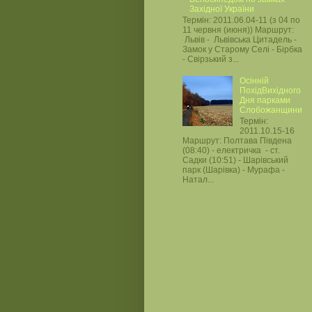
Західної України
Термін: 2011.06.04-11 (з 04 по
11 червня (июня)) Маршрут:
Львів - Львівська Цитадель -
Замок у Старому Селі - Бірбка
- Свірзький з...
Осінній
ПохідВихідного
Дня парками
Слобожанщини
Термін:
2011.10.15-16
Маршрут: Полтава Південа
(08:40) - електричка - ст.
Садки (10:51) - Шарівський
парк (Шарівка) - Мурафа -
Натал...