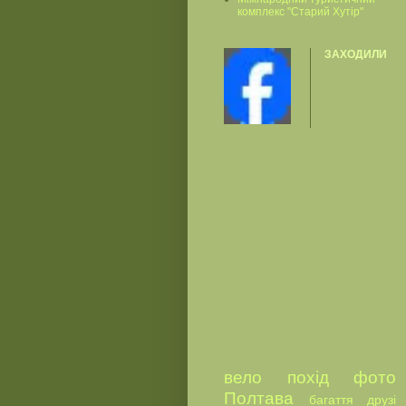
комплекс "Старий Хутір"
ЗАХОДИЛИ
вело
похід
фото
Полтава
багаття
друзі