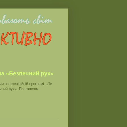
ма «Безпечний рух»
ми в телевізійній програмі «Ти
ечний рух». Поштовхом