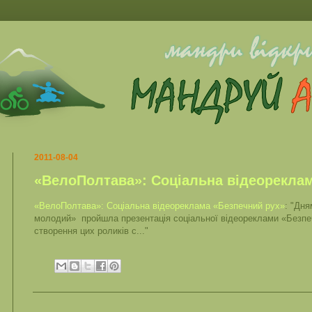
2011-08-04
«ВелоПолтава»: Соціальна відеорекла
«ВелоПолтава»: Соціальна відеореклама «Безпечний рух»
: "Дня
молодий» пройшла презентація соціальної відеореклами «Безп
створення цих роликів с..."