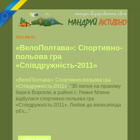
2011-08-01
«ВелоПолтава»: Спортивно-
польова гра
«Співдружність-2011»
«ВелоПолтава»: Спортивно-польова гра
«Співдружність-2011»
: "30 липня на правому
березі Ворскли, в районі с. Нижні Млини
відбулася спортивно-польова гра
«Співдружність-2011». Любов до велосипеда
об'є..."
Надати доступ