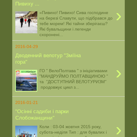
Пивиху ...
›
«Пивихо! Пивихо! Сива господине
на березі Славути, що підібрався до
тебе морем! Які тайни зберігаєш?
Які бувальщини і легенди
схоронені...
2016-04-29
Дводенний велотур "Зміїна
гора"
›
ГО " ВелоПолтава " з ініціативами
"МАНДРУЙМО ПОЛТАВЩИНОЮ "
та "ДОСТУПНИЙ ВЕЛОТУРИЗМ"
продовжує цикл з...
2016-01-21
"Осінні садиби і парки
Слобожанщини"
›
Коли : 03-04 жовтня 2015 року,
субота-неділя Тип : для бувалих і