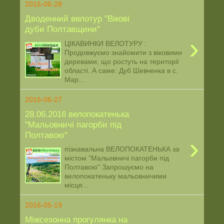
2016-06-28
Дводенний велотур "Вікові
дуби Полтавщини"
›
ЦІКАВИНКИ ВЕЛОТУРУ :
Продовжуємо знайомити з віковими
деревами, що ростуть на території
області. А саме: Дуб Шевченка в с.
Мар...
2016-06-27
28.06.2016 велопокатенька
"Мальовничі пагорби під
Полтавою"
›
пізнавальна ВЕЛОПОКАТЕНЬКА за
містом "Мальовничі пагорби під
Полтавою" Запрошуємо на
велопокатеньку мальовничими
місця...
2016-05-19
Міжсезонна прогулянка на