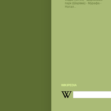
парк (Шарівка) - Мурафа -
Натал...
WIKIPEDIA