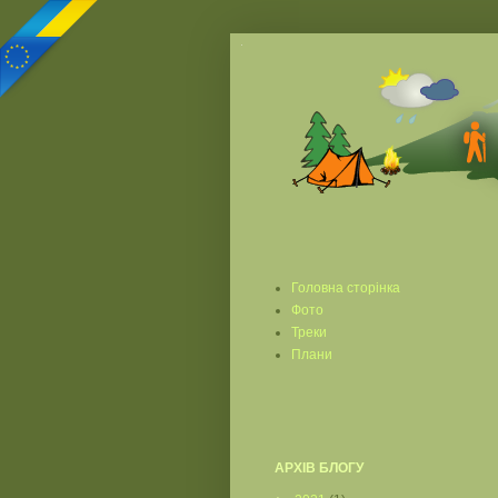
Головна сторінка
Фото
Треки
Плани
АРХІВ БЛОГУ