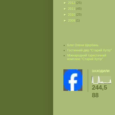
►
2012
(25)
►
2011
(45)
►
2010
(25)
►
2009
(1)
Блог Олени Щербань
Гостинний двір "Старий Хутір"
Міжнародний туристичний
комплекс "Старий Хутір"
ЗАХОДИЛИ
244,5
88