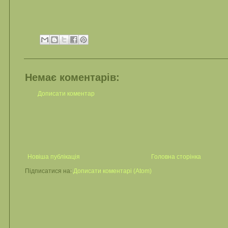
Немає коментарів:
Дописати коментар
Новіша публікація
Головна сторінка
Підписатися на:
Дописати коментарі (Atom)