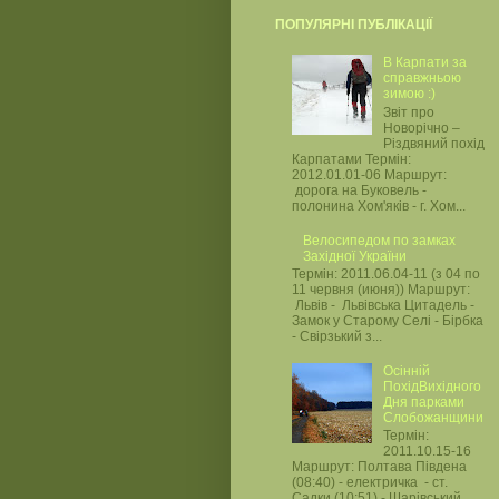
ПОПУЛЯРНІ ПУБЛІКАЦІЇ
В Карпати за
справжньою
зимою :)
Звіт про
Новорічно –
Різдвяний похід
Карпатами Термін:
2012.01.01-06 Маршрут:
дорога на Буковель -
полонина Хом'яків - г. Хом...
Велосипедом по замках
Західної України
Термін: 2011.06.04-11 (з 04 по
11 червня (июня)) Маршрут:
Львів - Львівська Цитадель -
Замок у Старому Селі - Бірбка
- Свірзький з...
Осінній
ПохідВихідного
Дня парками
Слобожанщини
Термін:
2011.10.15-16
Маршрут: Полтава Південа
(08:40) - електричка - ст.
Садки (10:51) - Шарівський