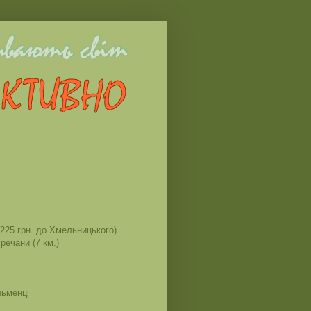
225 грн. до Хмельницького)
речани (7 км.)
льменці