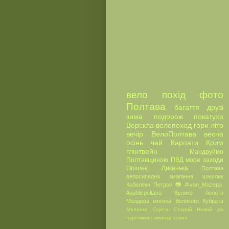
вело
похід
фото
Полтава
багаття
друзі
зима
подорож
покатуха
Ворскла
велопоход
гори
літо
вечір
ВелоПолтава
весна
осінь
чай
Карпати
Крим
глінтвейн
Мандруймо
Полтавщиною
ПВД
море
заходи
Опішнє
Диканька
Полтава
велосипедна
змагання
шашлик
Кобеляки
Петрос
📷
#Ivan_Mazepa
#publicpoltava
Велике болото
Молдова
могила Великого Кубрата
Маланка
Одеса
Старий Новий рік
вареники
самовар
сауна