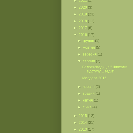
►
2021
(1)
►
2020
(3)
►
2019
(23)
►
2018
(11)
►
2017
(8)
▼
2016
(17)
►
грудня
(1)
►
жовтня
(5)
►
вересня
(1)
▼
серпня
(2)
Велоекспедиція "Шляхами
відступу шведів"
Молдова 2016
►
червня
(2)
►
травня
(1)
►
квітня
(1)
►
січня
(4)
►
2015
(12)
►
2014
(21)
►
2013
(17)