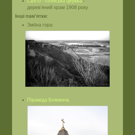
Свято - Іллінська церква
-
дерев'яний храм 1908 року
Інші пам'ятки
:
Зміїна гора
Піраміда Білевича