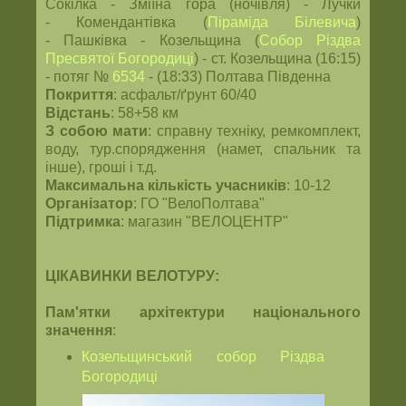
Сокілка - Зміїна гора (ночівля) - Лучки
- Комендантівка (
Піраміда Білевича
)
- Пашківка - Козельщина (
Собор Різдва
Пресвятої Богородиці
) - ст. Козельщина (16:15)
- потяг №
6534
- (18:33) Полтава Південна
Покриття
: асфальт/ґрунт 60/40
Відстань
: 58+58 км
З собою мати
: справну техніку, ремкомплект,
воду, тур.спорядження (намет, спальник та
інше), гроші і т.д.
Максимальна кількість учасників
: 10-12
Організатор
: ГО "ВелоПолтава"
Підтримка
: магазин "ВЕЛОЦЕНТР"
ЦІКАВИНКИ ВЕЛОТУРУ
:
Пам'ятки архітектури національного
значення
:
Козельщинський собор Різдва
Богородиці