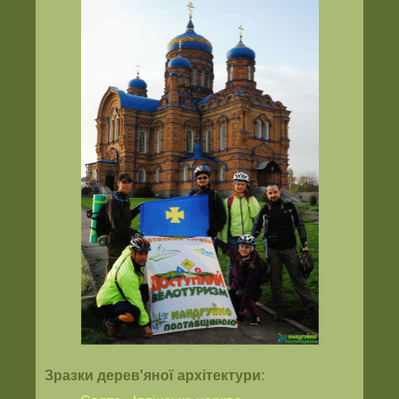
Зразки дерев'яної архітектури
: