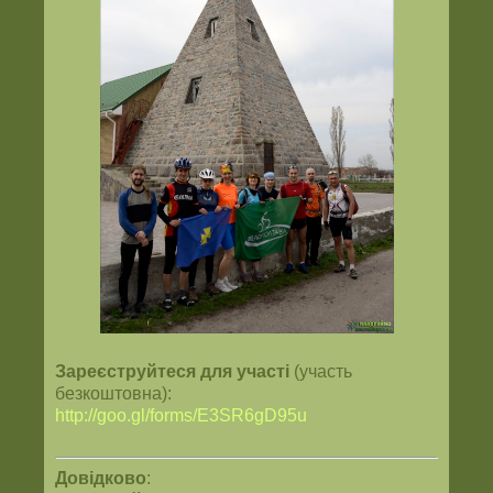
Зареєструйтеся для участі
(участь
безкоштовна):
http://goo.gl/forms/E3SR6gD95u
Довідково
: