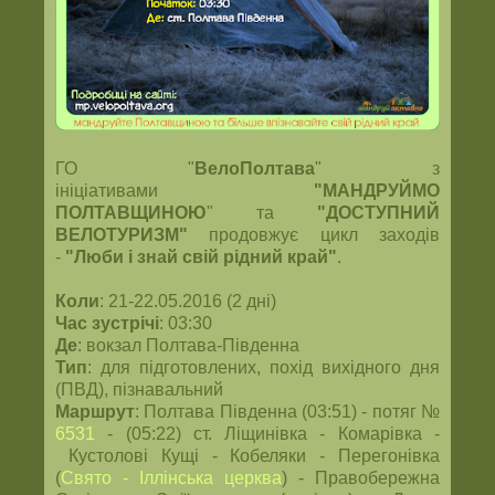
ГО "
ВелоПолтава
" з
ініціативами
"МАНДРУЙМО
ПОЛТАВЩИНОЮ
" та
"ДОСТУПНИЙ
ВЕЛОТУРИЗМ"
продовжує цикл заходів
-
"Люби і знай свій рідний край"
.
Коли
: 21-22.05.2016 (2 дні)
Час зустрічі
: 03:30
Де
: вокзал Полтава-Південна
Тип
: для підготовлених, похід вихідного дня
(ПВД), пізнавальний
Маршрут
: Полтава Південна (03:51) - потяг №
6531
- (05:22) ст. Ліщинівка - Комарівка -
Кустолові Кущі - Кобеляки - Перегонівка
(
Свято - Іллінська церква
) - Правобережна