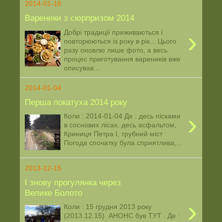
2014-01-16
Вареники з сюрпризом 2014
›
Добрі традиції приживаються і
повторюються із року в рік... Цього
разу оновлю лише фото, а весь
процес приготування вареників вже
описував...
2014-01-04
Перша покатуха 2014 року
›
Коли : 2014-01-04 Де : десь пісками
в соснових лісах, десь асфальтом,
Криниця Петра І, трубний міст
Погода спочатку була сприятлива,...
2013-12-15
І знову прогулянка через
Велике Болото
›
Коли : 15 грудня 2013 року
(2013.12.15). АНОНС був ТУТ . Де :