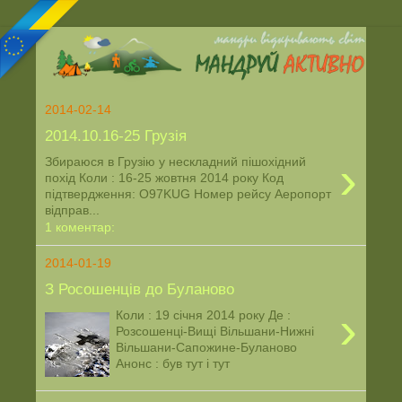
2014-02-14
2014.10.16-25 Грузія
›
Збираюся в Грузію у нескладний пішохідний
похід Коли : 16-25 жовтня 2014 року Код
підтвердження: O97KUG Номер рейсу Аеропорт
відправ...
1 коментар:
2014-01-19
З Росошенців до Буланово
›
Коли : 19 січня 2014 року Де :
Розсошенці-Вищі Вільшани-Нижні
Вільшани-Сапожине-Буланово
Анонс : був тут і тут