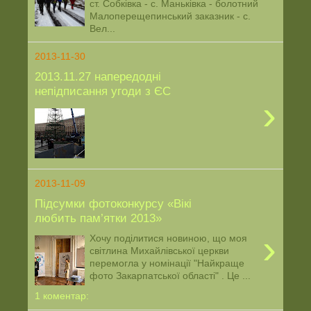
ст. Собківка - с. Маньківка - болотний
Малоперещепинський заказник - с.
Вел...
2013-11-30
2013.11.27 напередодні
непідписання угоди з ЄС
›
2013-11-09
Підсумки фотоконкурсу «Вікі
любить пам’ятки 2013»
›
Хочу поділитися новиною, що моя
світлина Михайлівської церкви
перемогла у номінації "Найкраще
фото Закарпатської області" . Це ...
1 коментар: