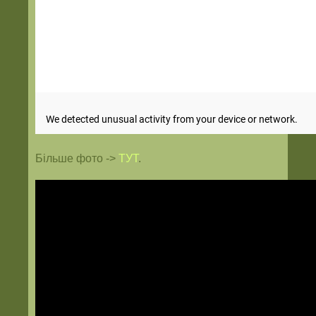
Більше фото ->
ТУТ
.