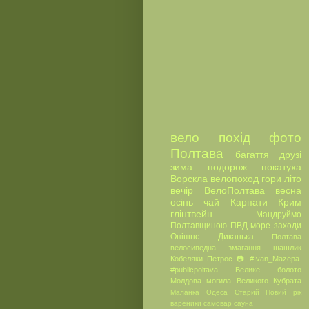
вело
похід
фото
Полтава
багаття
друзі
зима
подорож
покатуха
Ворскла
велопоход
гори
літо
вечір
ВелоПолтава
весна
осінь
чай
Карпати
Крим
глінтвейн
Мандруймо
Полтавщиною
ПВД
море
заходи
Опішнє
Диканька
Полтава
велосипедна
змагання
шашлик
Кобеляки
Петрос
📷
#Ivan_Mazepa
#publicpoltava
Велике болото
Молдова
могила Великого Кубрата
Маланка
Одеса
Старий Новий рік
вареники
самовар
сауна