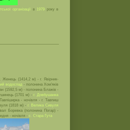
тської організації
в
1979
року в
. Женець (1414,2 м) - г. Явірник-
ий водоспад
- полонина Хом'яків
ґан (1592,5 м) - полонина Блажів -
бушинець (1701 м) -
г. Довбушанка
Тавпіширка - ночівля - г. Тавпиш
вуля (1818 м) -
г. Велика Cивуля
ревал Боревка (полонина Погар) -
редня - ночівля -
с. Стара Гута