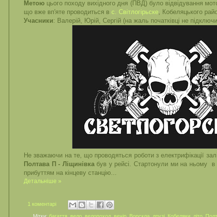
Метою
цього походу вихідного дня (ПВД) було відвідування мот
що вже вп'яте проводиться в
с. Світлогірьске
, Кобеляцького райо
Учасники
: Валерій, Юрій, Сергій (на жаль початківці не підключ
Не зважаючи на те, що проводяться роботи з електрифікації залі
Полтава П - Ліщинівка
був у рейсі. Стартонули ми на ньому в 
прибуттям на кінцеву станцію...
Детальніше »
1 коментарі
Мітки:
багаття
,
вело
,
велопоход
,
вечір
,
Ворскла
,
друзі
,
Кобеляки
,
літо
,
Пол