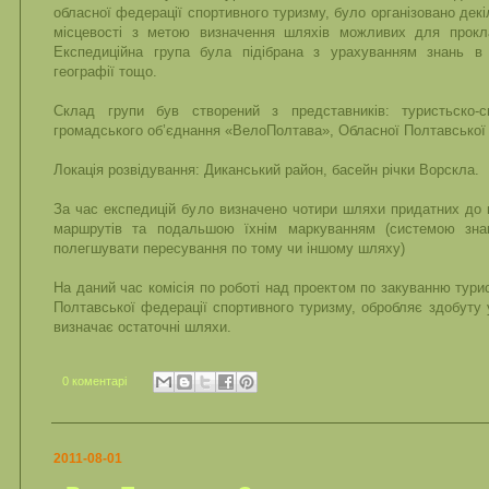
обласної федерації спортивного туризму, було організовано дек
місцевості з метою визначення шляхів можливих для прокл
Експедиційна група була підібрана з урахуванням знань в о
географії тощо.
Склад групи був створений з представників: туристьско-с
громадського об’єднання «ВелоПолтава», Обласної Полтавської 
Локація розвідування: Диканський район, басейн річки Ворскла.
За час експедицій було визначено чотири шляхи придатних до 
маршрутів та подальшою їхнім маркуванням (системою знакі
полегшувати пересування по тому чи іншому шляху)
На даний час комісія по роботі над проектом по закуванню тури
Полтавської федерації спортивного туризму, обробляє здобуту у
визначає остаточні шляхи.
0 коментарі
2011-08-01