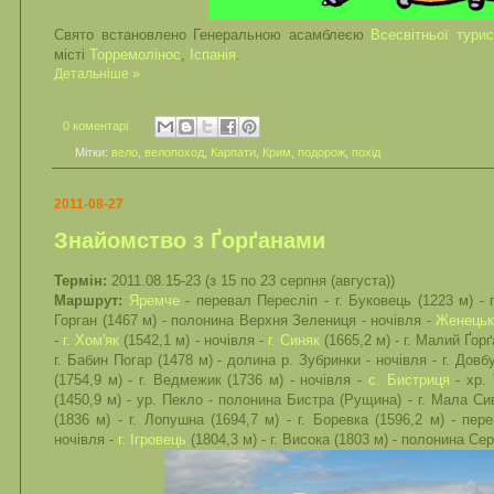
Свято встановлено Генеральною асамблеєю
Всесвітньої турис
місті
Торремолінос
,
Іспанія
.
Детальніше »
0 коментарі
Мітки:
вело
,
велопоход
,
Карпати
,
Крим
,
подорож
,
похід
2011-08-27
Знайомство з Ґорґанами
Термін:
2011.08.15-23 (з 15 по 23 серпня (августа))
Маршрут:
Яремче
- перевал Пересліп - г. Буковець (1223 м) - г
Горган (1467 м) - полонина Верхня Зелениця - ночівля -
Женецьк
-
г. Хом'як
(1542,1 м) - ночівля -
г.
Синя
к
(1665,2 м) - г. Малий Ґор
г. Бабин Погар (1478 м) - долина р. Зубринки - ночівля - г. Дов
(1754,9 м) - г. Ведмежик (1736 м) - ночівля -
с. Бистриця
- хр. 
(1450,9 м) - ур. Пекло - полонина Бистра (Рущина) - г. Мала Cи
(1836 м) - г. Лопушна (1694,7 м) - г. Боревка (1596,2 м) - пе
ночівля -
г. Ігровець
(1804,3 м) - г. Висока (1803 м) - полонина Се