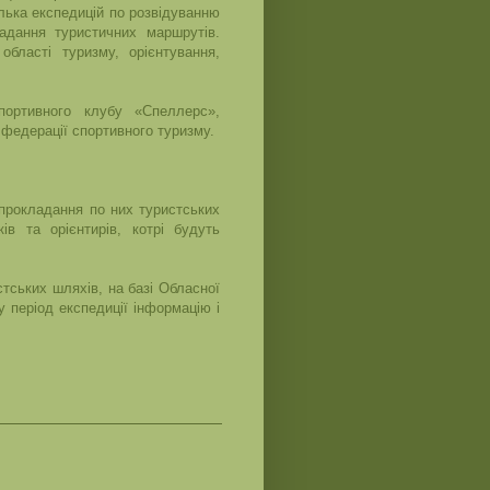
ілька експедицій по розвідуванню
адання туристичних маршрутів.
бласті туризму, орієнтування,
портивного клубу «Спеллерс»,
федерації спортивного туризму.
прокладання по них туристських
в та орієнтирів, котрі будуть
стських шляхів, на базі Обласної
 період експедиції інформацію і