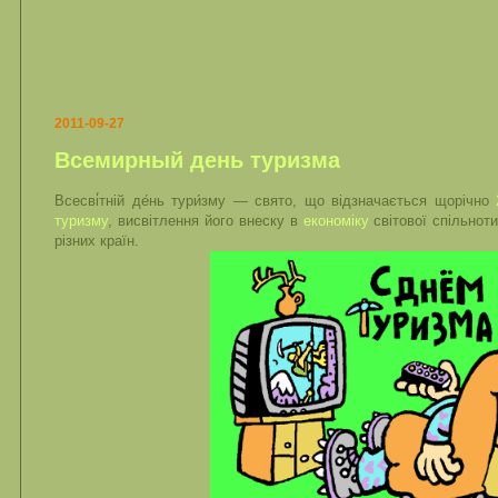
2011-09-27
Всемирный день туризма
Всесві́тній де́нь тури́зму — свято, що відзначається щорічно
туризму
, висвітлення його внеску в
економіку
світової спільноти
різних країн.