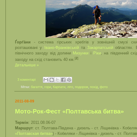
Ґорґа́ни
- система гірських хребтів у зовнішній смузі с
розташовані у
Івано-Франківській
та
Закарпатській
областях. 
північного заходу від долини
Мизунки
і
Ріки
, на південний сх
[
2
]
заходу на схід становить 40 км.
Детальніше »
3 коментарі
Мітки:
багаття
,
гори
,
Карпати
,
літо
,
подорож
,
похід
,
фото
2011-08-09
Мото-Рок-Фест «Полтавська битва»
Термін
: 2011.08.06-07
Маршрут
: ст. Полтава-Південа - дизель - ст. Ліщинівка - Кобеляк
«Полтавская битва»
) - Кобеляки - Ліщинівка - дизель - ст. Полта