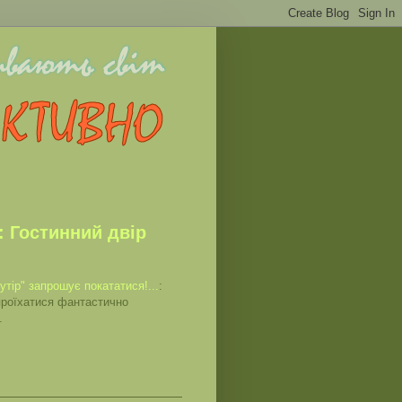
: Гостинний двір
утір" запрошує покататися!...
:
проїхатися фантастично
.