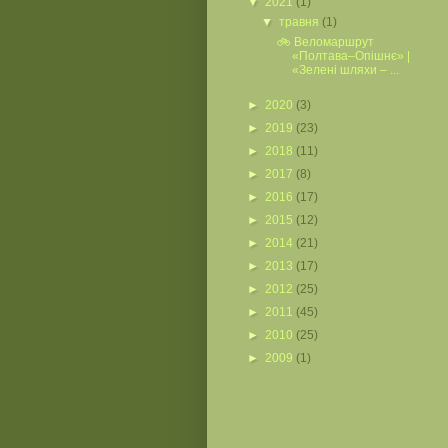
▼
2021
(1)
▼
травня
(1)
🚲 Веломаршрут
«Полтава–Опішнє» |
«Зелені шляхи – ...
►
2020
(3)
►
2019
(23)
►
2018
(11)
►
2017
(8)
►
2016
(17)
►
2015
(12)
►
2014
(21)
►
2013
(17)
►
2012
(25)
►
2011
(45)
►
2010
(25)
►
2009
(1)