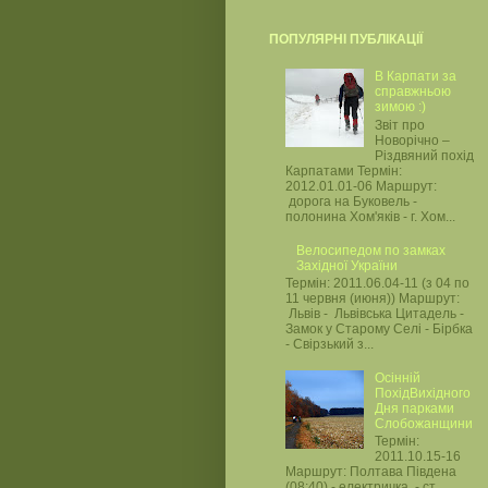
ПОПУЛЯРНІ ПУБЛІКАЦІЇ
В Карпати за
справжньою
зимою :)
Звіт про
Новорічно –
Різдвяний похід
Карпатами Термін:
2012.01.01-06 Маршрут:
дорога на Буковель -
полонина Хом'яків - г. Хом...
Велосипедом по замках
Західної України
Термін: 2011.06.04-11 (з 04 по
11 червня (июня)) Маршрут:
Львів - Львівська Цитадель -
Замок у Старому Селі - Бірбка
- Свірзький з...
Осінній
ПохідВихідного
Дня парками
Слобожанщини
Термін:
2011.10.15-16
Маршрут: Полтава Південа
(08:40) - електричка - ст.