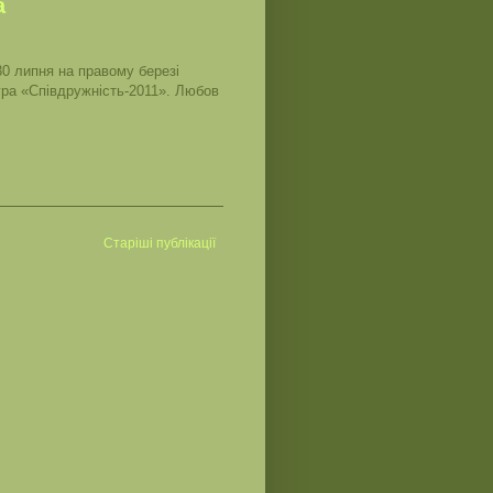
а
"30 липня на правому березі
гра «Співдружність-2011». Любов
Старіші публікації