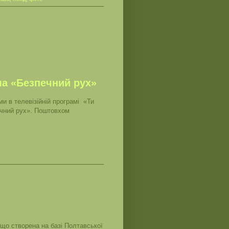
ма «Безпечний рух»
ми в телевізійній програмі «Ти
ечний рух». Поштовхом
що створена на базі Полтавської