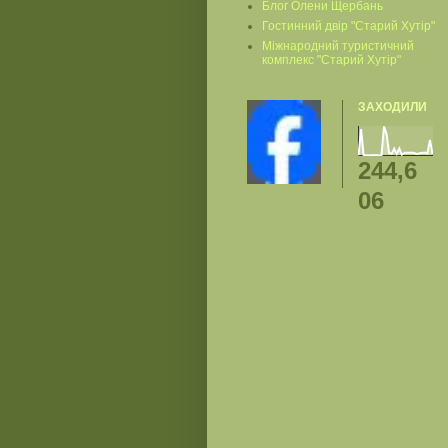
Блог Олени Щербань
Гостинний двір "Старий Хутір"
Міжнародний туристичний
комплекс "Старий Хутір"
ЗАХОДИЛИ
244,6
06