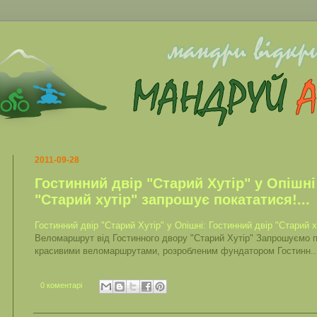
2011-09-28
Гостинний двір "Старий Хутір" у Опішні
"Старий хутір" запрошує покататися!...
Гостинний двір "Старий Хутір" у Опішні: Гостинний двір "Старий х
Веломаршрут від Гостинного двору "Старий Хутір" Запрошуємо 
красивими веломаршрутами, розробленим фундатором Гостинн..
0 коментарі