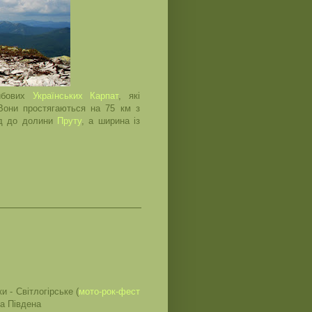
кибових
Українських Карпат
, які
Вони простягаються на 75 км з
ід до долини
Пруту
, а ширина із
и - Світлогірське (
мото-рок-фест
ва Південа