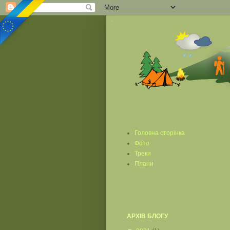
Головна сторінка
Фото
Треки
Плани
АРХІВ БЛОГУ