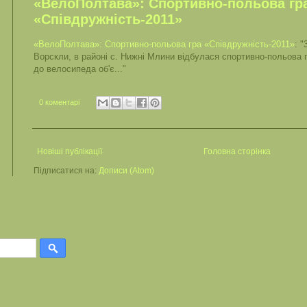
«ВелоПолтава»: Спортивно-польова гр
«Співдружність-2011»
«ВелоПолтава»: Спортивно-польова гра «Співдружність-2011»
: 
Ворскли, в районі с. Нижні Млини відбулася спортивно-польова 
до велосипеда об'є..."
0 коментарі
Новіші публікації
Головна сторінка
Підписатися на:
Дописи (Atom)