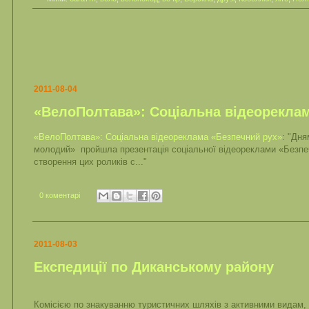
2011-08-04
«ВелоПолтава»: Соціальна відеорекла
«ВелоПолтава»: Соціальна відеореклама «Безпечний рух»
: "Дня
молодий» пройшла презентація соціальної відеореклами «Безп
створення цих роликів с..."
0 коментарі
2011-08-03
Експедиції по Диканському району
Комісією по знакуванню туристичних шляхів з активними видам, 