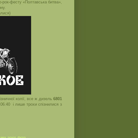
о-рок-фесту «Полтавська битва»,
ну.
илися)
зничної колії, все ж дизель
6801
06:40 і лише трохи спізнилися з
тава
,
похід
,
фото