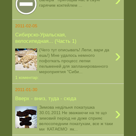
гарячим коктейлем ...
2011-02-05
Сибирско-Уральская,
велосипедная... (Часть 1)
›
(Чего тут описывать! Лепи, вари да
ешь!) Мне удалось немного
пофоткать процесс лепки
пельменей для запланированного
мероприятия "Сиби...
1 коментар:
2011-01-30
Вверх - вниз, туда - сюда
›
Зимова недільня покатушка
30.01.2011 Не зважаючи на те що
зимовий період не дуже сприяє
велосопедним покатухам, все ж таки
ми КАТАЄМО як...