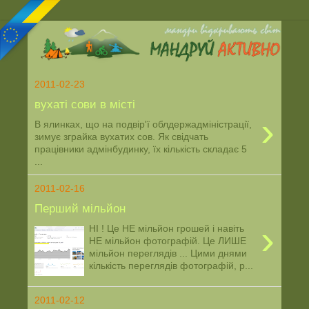
2011-02-23
вухаті сови в місті
›
В ялинках, що на подвір'ї облдержадміністрації,
зимує зграйка вухатих сов. Як свідчать
працівники адмінбудинку, їх кількість складає 5
...
2011-02-16
Перший мільйон
›
НІ ! Це НЕ мільйон грошей і навіть
НЕ мільйон фотографій. Це ЛИШЕ
мільйон переглядів ... Цими днями
кількість переглядів фотографій, р...
2011-02-12