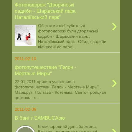
Фотоподорож "Дворянські
садиби - Шарівський парк,
Наталіївський парк"
›
Об'єктами цієї суботньої
фотоподорожі були дворянські
садиби - Шарівський парк ,
Наталіївський парк . Обидві садиби
віднесені до паркі...
2011-02-10
фотопутешествие "Гелон -
Мертвые Миры"
›
22.01.2011 принял учавствие в
фотопутешествии "Гелон - Мертвые Миры" .
Маршрут: Полтава - Котельва, Свято-Троицкая
церковь - к...
2011-02-06
В бані з SAMBUCAою
›
В міжнародний день бармена,
Валера пригощав нас в сауні