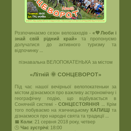
Розпочинаємо сезон велозаходів -
«💚Люби і
знай свій рідний край»
та пропонуємо
долучатися до активного туризму та
відпочинку ...
пізнавальна ВЕЛОПОКАТЕНЬКА за містом
«Літній
🌞
СОНЦЕВОРОТ»
Під час нашої вечірньої велопокатеньки за
містом дізнаємося про важливу астрономічну і
географічну подію, що відбувається в
Сонячній системі -
СОНЦЕСТОЯННЯ
... Крім
того побуваємо на язичницькому
КАПИЩІ
та
дізнаємося про народні свята та традиції ...
📅 Коли
: 21 сервня 2018 року, четвер
🕓
Час зустрічі
: 18:00