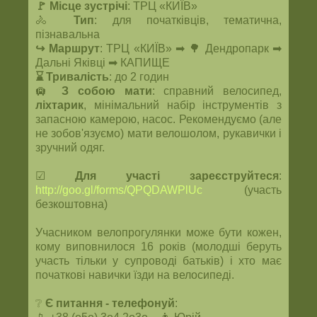
🚩 Місце зустрічі
: ТРЦ «КИЇВ»
🚴
Тип
: для початківців, тематична,
пізнавальна
↪ Маршрут
: ТРЦ «КИЇВ» ➡ 🌳 Дендропарк ➡
Дальні Яківці ➡ КАПИЩЕ
⌛ Тривалість
: до 2 годин
🛄
З собою мати
: справний велосипед,
ліхтарик
, мінімальний набір інструментів з
запасною камерою, насос. Рекомендуємо (але
не зобов'язуємо) мати велошолом, рукавички і
зручний одяг.
☑
Для участі зареєструйтеся
:
http://goo.gl/forms/QPQDAWPlUc
(участь
безкоштовна)
Учасником велопрогулянки може бути кожен,
кому виповнилося 16 років (молодші беруть
участь тільки у супроводі батьків) і хто має
початкові навички їзди на велосипеді.
❔
Є питання
- телефонуй
: