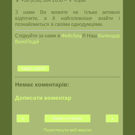
📱 +38 (o5o) 3o4 2o3o – 👨 Юрій
З нами Ви можете не тільки активно
відпочити, а й найголовніше знайти і
познайомиться зі своїми однодумцями.
Слідкуйте за нами в
Фейсбуці
!!! Наш
Календар
ВелоПодій
.
Надати доступ
Немає коментарів:
Дописати коментар
‹
›
Головна сторінка
Переглянути веб-версію