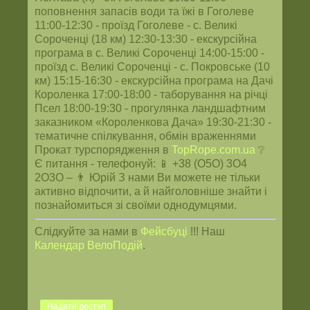
поповнення запасів води та їжі в Гоголеве
11:00-12:30 - проїзд Гоголеве - с. Великі
Сороченці (18 км) 12:30-13:30 - екскурсійна
програма в с. Великі Сороченці 14:00-15:00 -
проїзд с. Великі Сороченці - с. Покровське (10
км) 15:15-16:30 - екскурсійна програма на Дачі
Короленка 17:00-18:00 - таборування на річці
Псел 18:00-19:30 - прогулянка ландшафтним
заказником «Короленкова Дача» 19:30-21:30 -
тематичне спілкування, обмін враженнями
Прокат турспорядження в
TopRope.com.ua
❔
Є питання - телефонуй: 📱 +38 (О5О) 3О4
2О3О – 👨 Юрій З нами Ви можете не тільки
активно відпочити, а й найголовніше знайти і
познайомиться зі своїми однодумцями.
Слідкуйте за нами в
Фейсбуці
!!! Наш
Календар ВелоПодій
.
Надати доступ