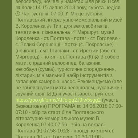
велосипеді, ночівлі у наметах біля річки Псел.
📅 Коли: 14-15 липня 2018 року, субота-неділя
🕓 Час зустрічі: 07:00 🚩 Місце зустрічі:
Полтавський літературно-меморіальний музей
В. Короленка 🚴 Тип: для велолюбителів,
тематична, пізнавальна 📏 Маршрут: музей
Короленка - ст. Полтава - потяг - ст. Гоголеве -
с. Великі Сороченці - Хатки (с. Покровське) -
(ночівля) - смт. Шишаки - ст. Яреськи (або ст.
Миргород) - потяг - ст. Полтава (К) 🛄 З собою
мати: справний велосипед, багажник,
велобаул (сумка), туристичне спорядження,
ліхтарик, мінімальний набір інструментів з
запасною камерою, насос. Рекомендуємо (але
не зобов'язуємо) мати велошолом, рукавички і
зручний одяг. ☑ Для участі зареєструйтеся:
https://goo.gl/forms/AlJoigq2J9Iw5sgg2
(участь
безкоштовна) ПРОГРАМА 📅 14.06.2018 07:00-
07:10 - збір та старт біля Полтавського
літературно-меморіального музею В.
Короленка 07:40-07:56 - збір на вокзалі
Полтава (К) 07:58-10:28 - проїзд потягом ст.
Полтава (К) - ст. Гоголеве 10:30-11:00 -