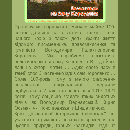
Пропонуємо поринути в минуле майже 100-
річної давнини та дізнатися трохи історії
нашого краю а також деякі факти життя
відомого письменника, правозахисника та
гуманіста Володимира Галактіоновича
Короленка. Ми спробуємо проїхатися
велосипедом від дому Короленка В.Г. до його
дачі на хуторі Хатки … Адже свого часу в
такий спосіб частенько їздив сам Короленко …
Саме 100-років тому з метою створення
незалежної національної держави
відбувалася Українська революція 1917–1921
років. Тому доцільно згадати таких видатних
діячів як Володимир Вернадський, Кирил
Осьмак, які тісно повязані з Шишаччиною.
Крім дозованної історичної інформації всі
учасники отримають незабутні враження від
чудової природи, гарних краєвидів, їзди на