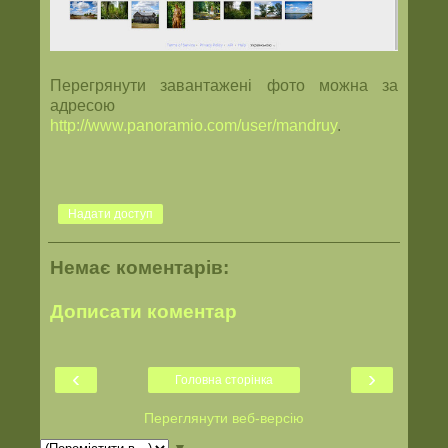
Перегрянути завантажені фото можна за
адресою
http://www.panoramio.com/user/mandruy
.
Надати доступ
Немає коментарів:
Дописати коментар
‹
›
Головна сторінка
Переглянути веб-версію