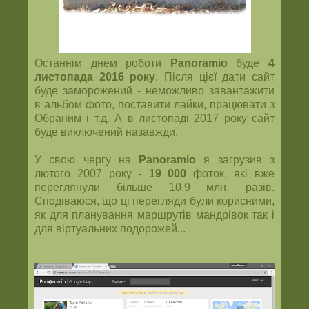
Останнім днем роботи
Panoramio
буде
4
листопада 2016 року
. Після цієї дати сайт
буде заморожений - неможливо завантажити
в альбом фото, поставити лайки, працювати з
Обраним і т.д. А в листопаді 2017 року сайт
буде виключений назавжди.
У свою чергу на
Panoramio
я загрузив з
лютого 2007 року -
19 000
фоток, які вже
переглянули більше 10,9 млн. разів.
Сподіваюся, що ці перегляди були корисними,
як для планування маршрутів мандрівок так і
для віртуальних подорожей...