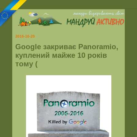
2016-10-20
Google закриває Panoramio,
куплений майже 10 років
тому (