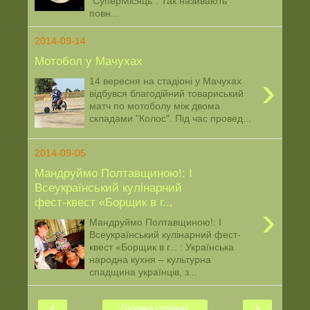
"СуперМісяць". Так називають
повн...
2014-09-14
Мотобол у Мачухах
›
14 вересня на стадіоні у Мачухах
відбувся благодійний товариський
матч по мотоболу між двома
складами "Колос". Під час провед...
2014-09-05
Мандруймо Полтавщиною!: І
Всеукраїнський кулінарний
фест-квест «Борщик в г...
›
Мандруймо Полтавщиною!: І
Всеукраїнський кулінарний фест-
квест «Борщик в г... : Українська
народна кухня – культурна
спадщина українців, з...
‹
›
Головна сторінка