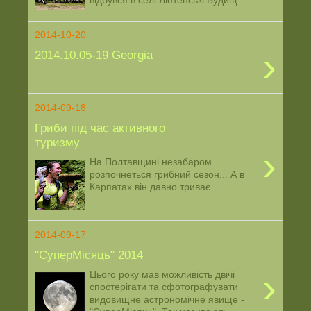
відбувся в селі Лютенські Будищ...
2014-10-20
›
2014.10.05-19 Georgia
2014-09-18
Гриби під час активного
туризму
›
На Полтавщині незабаром
розпочнеться грибний сезон... А в
Карпатах він давно триває...
2014-09-17
"СуперМісяць" 2014
›
Цього року мав можливість двічі
спостерігати та сфотографувати
видовищне астрономічне явище -