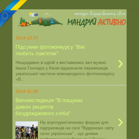
2014-12-07
Підсумки фотоконкурсу "Вікі
любить пам'ятки"
›
Нещодавно в одній з виставкових зал музею
Івана Гончара у Києві відзначили переможців
української частини міжнародного фотоконкурсу
«В...
2014-11-30
Велоекспедиція "В пошуках
давніх рецептів
бездріжджового хліба"
›
На агротуристичному форумі для
підприємців на селі "Відкриємо світу
село українське" , що днями