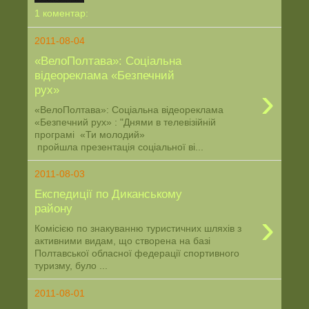
1 коментар:
2011-08-04
«ВелоПолтава»: Соціальна
відеореклама «Безпечний
›
рух»
«ВелоПолтава»: Соціальна відеореклама
«Безпечний рух» : "Днями в телевізійній
програмі «Ти молодий»
пройшла презентація соціальної ві...
2011-08-03
Експедиції по Диканському
району
›
Комісією по знакуванню туристичних шляхів з
активними видам, що створена на базі
Полтавської обласної федерації спортивного
туризму, було ...
2011-08-01