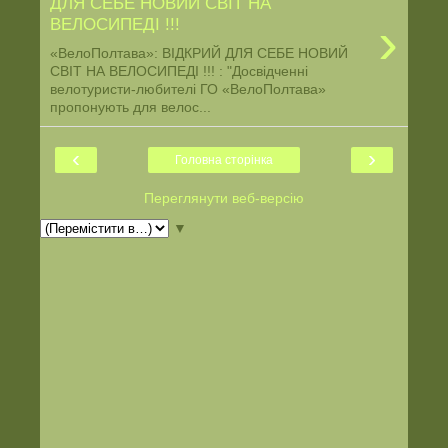
ДЛЯ СЕБЕ НОВИЙ СВІТ НА
›
ВЕЛОСИПЕДІ !!!
«ВелоПолтава»: ВІДКРИЙ ДЛЯ СЕБЕ НОВИЙ
СВІТ НА ВЕЛОСИПЕДІ !!! : "Досвідченні
велотуристи-любителі ГО «ВелоПолтава»
пропонують для велос...
‹
›
Головна сторінка
Переглянути веб-версію
▼