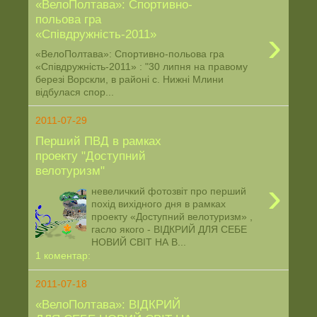
«ВелоПолтава»: Спортивно-
польова гра
›
«Співдружність-2011»
«ВелоПолтава»: Спортивно-польова гра
«Співдружність-2011» : "30 липня на правому
березі Ворскли, в районі с. Нижні Млини
відбулася спор...
2011-07-29
Перший ПВД в рамках
проекту "Доступний
велотуризм"
›
невеличкий фотозвіт про перший
похід вихідного дня в рамках
проекту «Доступний велотуризм» ,
гасло якого - ВІДКРИЙ ДЛЯ СЕБЕ
НОВИЙ СВІТ НА В...
1 коментар:
2011-07-18
«ВелоПолтава»: ВІДКРИЙ