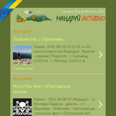
2011-08-27
Знайомство з Ґорґанами
Термін: 2011.08.15-23 (з 15 по 23
›
серпня (августа)) Маршрут: Яремче
- перевал Пересліп - г. Буковець
(1223 м) - г. Женець (1414,2 м...
3 коментарі:
2011-08-09
Мото-Рок-Фест «Полтавська
битва»
›
Термін : 2011.08.06-07 Маршрут : ст.
Полтава-Південа - дизель - ст.
Ліщинівка - Кобеляки - Світлогірське
( мото-рок-фест «Полтавская бит...