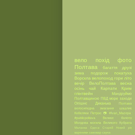
вело
похід
фото
Полтава
багаття
друзі
зима
подорож
покатуха
Ворскла
велопоход
гори
літо
вечір
ВелоПолтава
весна
осінь
чай
Карпати
Крим
глінтвейн
Мандруймо
Полтавщиною
ПВД
море
заходи
Опішнє
Диканька
Полтава
велосипедна
змагання
шашлик
Кобеляки
Петрос
📷
#Ivan_Mazepa
#publicpoltava
Велике болото
Молдова
могила Великого Кубрата
Маланка
Одеса
Старий Новий рік
вареники
самовар
сауна