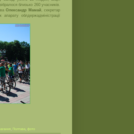
зібралося близько 260 учасників.
ова
Олександр Мамай
, секретар
 апарату облдержадміністрації
магання
,
Полтава
,
фото