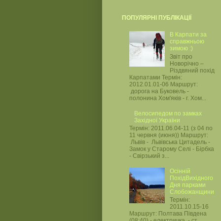
ПОПУЛЯРНІ ПУБЛІКАЦІЇ
В Карпати за
справжньою
зимою :)
Звіт про
Новорічно –
Різдвяний похід
Карпатами Термін:
2012.01.01-06 Маршрут:
дорога на Буковель -
полонина Хом'яків - г. Хом...
Велосипедом по замках
Західної України
Термін: 2011.06.04-11 (з 04 по
11 червня (июня)) Маршрут:
Львів - Львівська Цитадель -
Замок у Старому Селі - Бірбка
- Свірзький з...
Осінній
ПохідВихідного
Дня парками
Слобожанщини
Термін:
2011.10.15-16
Маршрут: Полтава Південа
(08:40) - електричка - ст.