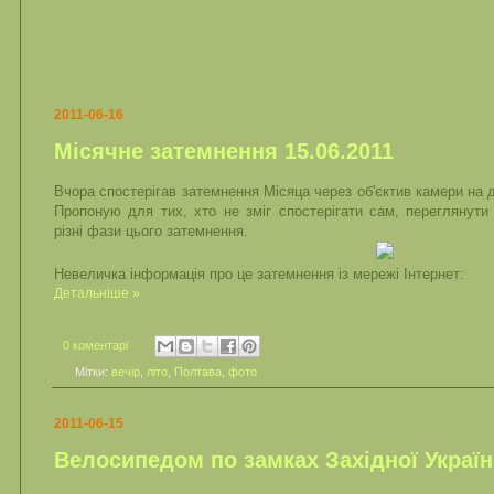
2011-06-16
Місячне затемнення 15.06.2011
Вчора спостерігав затемнення Місяца через об'єктив камери на 
Пропоную для тих, хто не зміг спостерігати сам, переглянути 
різні фази цього затемнення.
Невеличка інформація про це затемнення із мережі Інтернет:
Детальніше »
0 коментарі
Мітки:
вечір
,
літо
,
Полтава
,
фото
2011-06-15
Велосипедом по замках Західної Украї