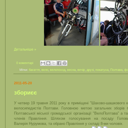
Детальніше »
0 коментарі
Мітки:
багаття
,
вело
,
велопоход
,
весна
,
вечір
,
друзі
,
покатуха
,
Полтава
,
фо
2011-05-20
збориєє
У четвер 19 травня 2011 року в приміщені "Шахово-шашкового к
велосипедистів Полтави. Головною метою загальних зборів 
Полтавської міської громадської організації "ВелоПолтава" а т
членів Правління. Шляхом голосування на посаду Голов
Валерія Нурумова, та обрано Правління у складі 8-ми чоловік.