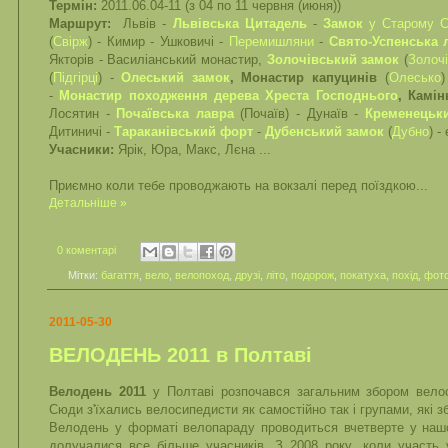
Термін:
2011.06.04-11 (з 04 по 11 червня (июня))
Маршрут:
Львів -
Львівська Цитадель
-
Замок
у Старому С
(
Свірж
) - Кимир - Ушковичі -
Перемишляни
-
Свято-Успенська л
Якторів - Василіанський монастир,
Золочівський замок
(
Золоч
(
Підгірці
) -
Олеський замок
, Монастир капуцинів
(
Олесько
)
-
Монастир походження дерева Хреста Господнього
, Камін
Лосятин -
Почаївська лавра
(Почаїв) - Дунаїв -
Кременецьк
Дитиничі -
Тараканівський форт
-
Дубенський замок
(
Дубно
) -
Учасники:
Ярік, Юра, Макс, Лєна ...
Приємно коли тебе проводжають на вокзалі перед поїздкою...
Детальніше »
0 коментарі
Мітки:
багаття
,
вело
,
велопоход
,
друзі
,
літо
,
подорож
,
покатуха
,
похід
,
фот
2011-05-30
ВЕЛОДЕНЬ 2011 в Полтаві
Велодень 2011
у Полтаві розпочався загальним збором велос
Сюди з'їхались велосипедисти як самостійно так і групами, які з
Велодень у форматі велопараду проводиться вчетверте у нашом
долучалися все більше учасників. З 2008 року, коли участь 