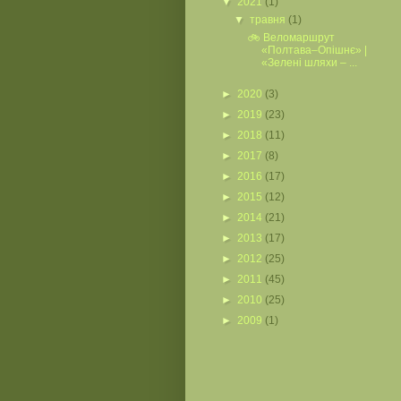
▼
2021
(1)
▼
травня
(1)
🚲 Веломаршрут
«Полтава–Опішнє» |
«Зелені шляхи – ...
►
2020
(3)
►
2019
(23)
►
2018
(11)
►
2017
(8)
►
2016
(17)
►
2015
(12)
►
2014
(21)
►
2013
(17)
►
2012
(25)
►
2011
(45)
►
2010
(25)
►
2009
(1)