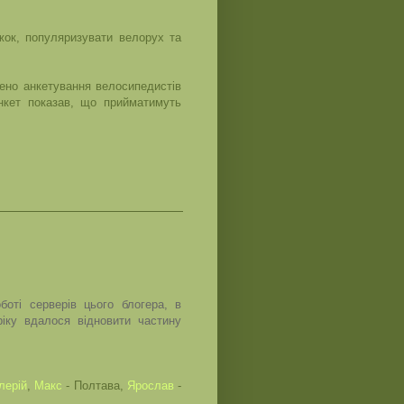
жок, популяризувати велорух та
но анкетування велосипедистів
анкет показав, що прийматимуть
оті серверів цього блогера, в
ріку вдалося відновити частину
лерій
,
Макс
- Полтава,
Ярослав
-