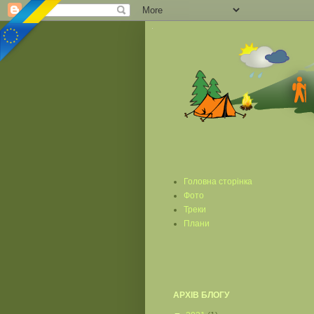
Головна сторінка
Фото
Треки
Плани
АРХІВ БЛОГУ