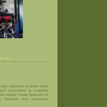
то
,
чай
лубу" відбулися установчі збори
було голосування за утворення
акож вибори Голови Правління та
и Правління було призначено