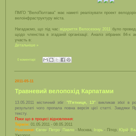
ПМГО "ВелоПолтава" має наметі реалізувати проект велодорі
велоінфраструктуру міста.
Нагадаємо, що під час
відкриття Велосезону 2011
було проведе
щодо членства в згаданій організації. Аналіз зібраних 84-х 
участь в:
Детальніше »
0 коментарі
2011-05-11
Травневий велопохід Карпатами
13.05.2011
містичний збіг
"П'ятниця, 13"
викликав збої в роб
результаті чого пропала повна версія цієї статті. Завдяки Я
тексту.
Поки що в процесі відновлення:
Термін:
01.05.2011 - 08.05.2011
Учасники:
Євген
,
Петро
,
Павло
- Москва,
Ігорь
- Пітєр,
Юрій
,
Ва
Ужгород