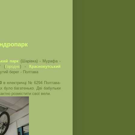
ендропарк
ький парк
(Шарівка) - Мурафа -
" (
Городнє
) -
Краснокутський
рутий берег - Полтава
40
в електричці № 6294 Полтава-
ах було багатенько. Дві бабульки
актно розмістити свої вели.