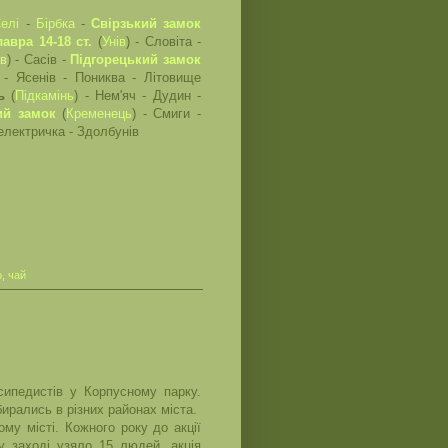
елі
-
Бірбка
-
Свірзький замок
авра 14-18 ст.
(
Унів
) - Словіта -
ів
) - Сасів -
Підгорецький замок
 - Ясенів - Пониква - Літовище
ь
(
Підкамінь
) - Нем'яч - Дудин -
ий замок
(
Кременець
) - Смиги -
 електричка - Здолбунів
о
,
чай
ипедистів у Корпусному парку.
бирались в різних районах міста.
у місті. Кожного року до акції
у заході узяло 15 людей, акція