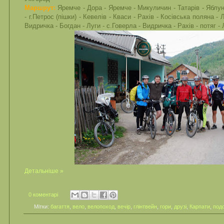
Маршрут:
Яремче - Дора - Яремче - Микуличин - Татарів - Яблун
- г.Петрос (пішки) - Кевелів - Кваси - Рахів - Косівська поляна - Л
Видричка - Богдан - Луги - с.Говерла - Видричка - Рахів - потяг - 
Детальніше »
0 коментарі
Мітки:
багаття
,
вело
,
велопоход
,
вечір
,
глінтвейн
,
гори
,
друзі
,
Карпати
,
под