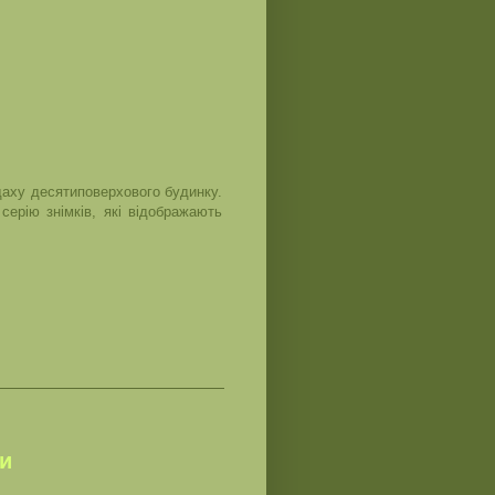
даху десятиповерхового будинку.
серію знімків, які відображають
ни