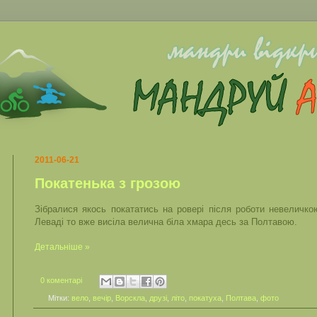
2011-06-21
Покатенька з грозою
Зібралися якось покататись на ровері після роботи невеличко
Леваді то вже висіла велична біла хмара десь за Полтавою.
Детальніше »
0 коментарі
Мітки:
вело
,
вечір
,
Ворскла
,
друзі
,
літо
,
покатуха
,
Полтава
,
фото