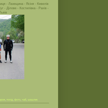
иця - Лазещина - Ясіня - Кевелів
уг - Ділове - Костилівка - Рахів -
Львів
орож
,
похід
,
фото
,
чай
,
шашлик