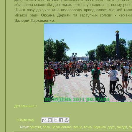
збільшила масштаби до кількох сотень учасників - в цьому році 
Цього разу до учасників велопараду приєдналися міський гол
міської ради
Оксана Деркач
та заступник голови - керівник
Валерій Пархоменко
.
Детальніше »
0 коментарі
Мітки:
багаття
,
вело
,
ВелоПолтава
,
весна
,
вечір
,
Ворскла
,
друзі
,
заходи
,
з