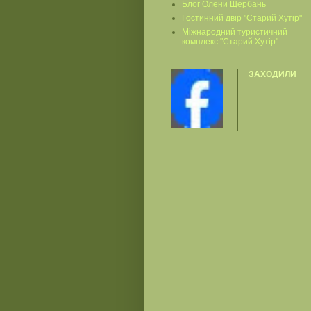
Блог Олени Щербань
Гостинний двір "Старий Хутір"
Міжнародний туристичний
комплекс "Старий Хутір"
ЗАХОДИЛИ