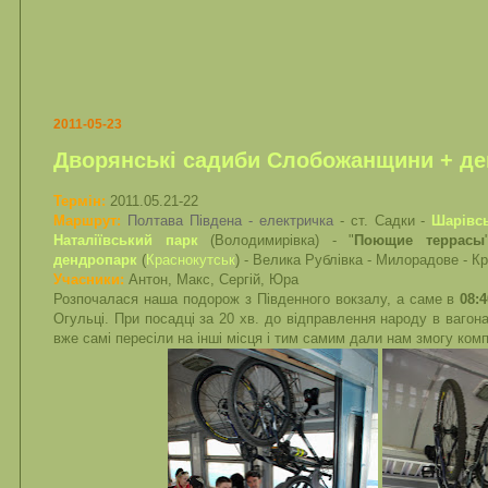
2011-05-23
Дворянські садиби Слобожанщини + д
Термін:
2011.05.21-22
Маршрут:
Полтава Південа - електричка
- ст. Садки -
Шарівс
Наталіївський парк
(Володимирівка) - "
Поющие террасы
дендропарк
(
Краснокутськ
) - Велика Рублівка - Милорадове - К
Учасники:
Антон, Макс, Сергій, Юра
Розпочалася наша подорож з Південного вокзалу, а саме в
08:
Огульці. При посадці за 20 хв. до відправлення народу в вагон
вже самі пересіли на інші місця і тим самим дали нам змогу комп