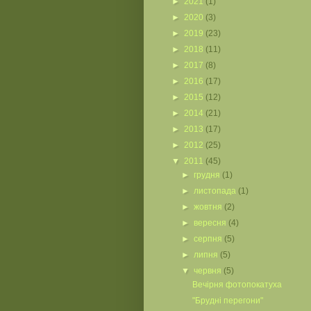
►
2021
(1)
►
2020
(3)
►
2019
(23)
►
2018
(11)
►
2017
(8)
►
2016
(17)
►
2015
(12)
►
2014
(21)
►
2013
(17)
►
2012
(25)
▼
2011
(45)
►
грудня
(1)
►
листопада
(1)
►
жовтня
(2)
►
вересня
(4)
►
серпня
(5)
►
липня
(5)
▼
червня
(5)
Вечірня фотопокатуха
"Брудні перегони"