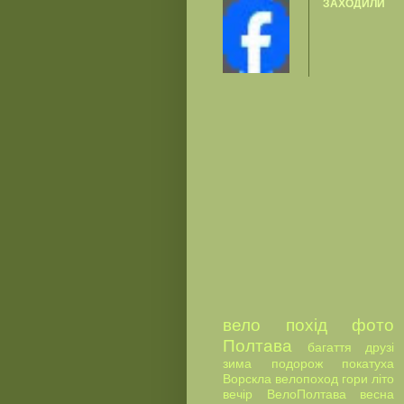
ЗАХОДИЛИ
вело
похід
фото
Полтава
багаття
друзі
зима
подорож
покатуха
Ворскла
велопоход
гори
літо
вечір
ВелоПолтава
весна