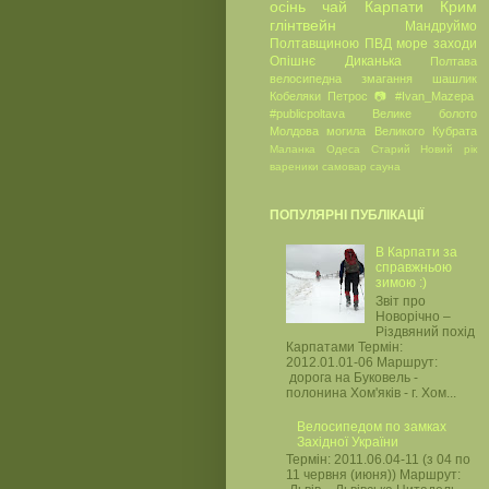
осінь
чай
Карпати
Крим
глінтвейн
Мандруймо
Полтавщиною
ПВД
море
заходи
Опішнє
Диканька
Полтава
велосипедна
змагання
шашлик
Кобеляки
Петрос
📷
#Ivan_Mazepa
#publicpoltava
Велике болото
Молдова
могила Великого Кубрата
Маланка
Одеса
Старий Новий рік
вареники
самовар
сауна
ПОПУЛЯРНІ ПУБЛІКАЦІЇ
В Карпати за
справжньою
зимою :)
Звіт про
Новорічно –
Різдвяний похід
Карпатами Термін:
2012.01.01-06 Маршрут:
дорога на Буковель -
полонина Хом'яків - г. Хом...
Велосипедом по замках
Західної України
Термін: 2011.06.04-11 (з 04 по
11 червня (июня)) Маршрут: