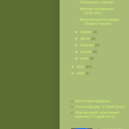
Покатенька з грозою
Місячне затемнення
15.06.2011
Велосипедом по замках
Західної України
►
травня
(4)
►
квітня
(3)
►
березня
(3)
►
лютого
(6)
►
січня
(6)
►
2010
(25)
►
2009
(1)
Блог Олени Щербань
Гостинний двір "Старий Хутір"
Міжнародний туристичний
комплекс "Старий Хутір"