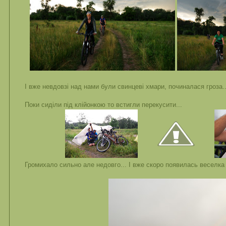
І вже невдовзі над нами були свинцеві хмари, починалася гроза..
Поки сиділи під клійонкою то встигли перекусити...
Громихало сильно але недовго... І вже скоро появилась веселка 