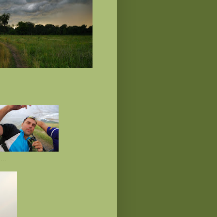
.
...