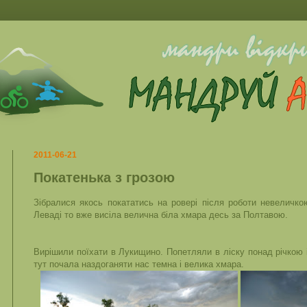
2011-06-21
Покатенька з грозою
Зібралися якось покататись на ровері після роботи невеличко
Леваді то вже висіла велична біла хмара десь за Полтавою.
Вирішили поїхати в Лукищино. Попетляли в ліску понад річкою і
тут почала наздоганяти нас темна і велика хмара.