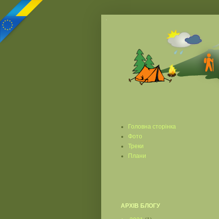
Головна сторінка
Фото
Треки
Плани
АРХІВ БЛОГУ