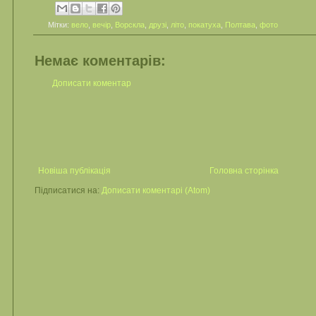
Мітки:
вело
,
вечір
,
Ворскла
,
друзі
,
літо
,
покатуха
,
Полтава
,
фото
Немає коментарів:
Дописати коментар
Новіша публікація
Головна сторінка
Підписатися на:
Дописати коментарі (Atom)