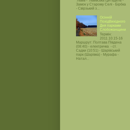
Львів - Львівська Цитадель -
Замок у Старому Селі - Бірбка
- Свірзький з...
Осінній
ПохідВихідного
Дня парками
Слобожанщини
Термін:
2011.10.15-16
Маршрут: Полтава Південа
(08:40) - електричка - ст.
Садки (10:51) - Шарівський
парк (Шарівка) - Мурафа -
Натал...