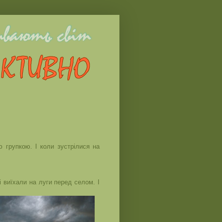
ю групкою. І коли зустрілися на
 виїхали на луги перед селом. І