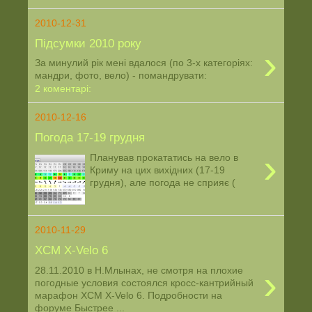
2010-12-31
Підсумки 2010 року
›
За минулий рік мені вдалося (по 3-х категоріях:
мандри, фото, вело) - помандрувати:
2 коментарі:
2010-12-16
Погода 17-19 грудня
›
Планував прокататись на вело в
Криму на цих вихідних (17-19
грудня), але погода не сприяє (
2010-11-29
XCM Х-Velo 6
›
28.11.2010 в Н.Млынах, не смотря на плохие
погодные условия состоялся кросс-кантрийный
марафон XCM Х-Velo 6. Подробности на
форуме Быстрее ...