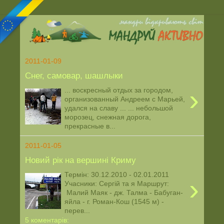
2011-01-09
Снег, самовар, шашлыки
›
... воскресный отдых за городом,
организованный Андреем с Марьей,
удался на славу ... ... небольшой
морозец, снежная дорога,
прекрасные в...
2011-01-05
Новий рік на вершині Криму
Термін: 30.12.2010 - 02.01.2011
›
Учасники: Сергій та я Маршрут:
Малий Маяк - дж. Талма - Бабуган-
яйла - г. Роман-Кош (1545 м) -
перев...
5 коментарів: