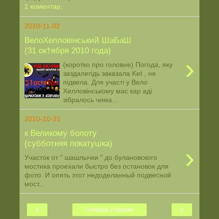
1 коментар:
2010-11-02
ВелоХелловінський ШаБаШ
(31 ок†ября 2010 года)
›
(коротко про головне) Погода, яку
заздалегідь заказала Ket , не
підвела. Для участі у Вело
Хелловінському мас кар аді
зібралось чима...
2010-10-31
к Великому болоту
(субботняя покатушка)
›
Участок от " шашлычки " до булановского
мостика проехали быстро без остановок для
фото. И опять этот недоделанный подвесной
мост...
‹
›
Головна сторінка