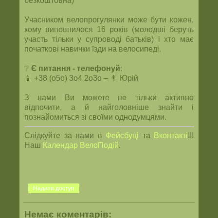
безкоштовна)
Учасником велопрогулянки може бути кожен,
кому виповнилося 16 років (молодші беруть
участь тільки у супроводі батьків) і хто має
початкові навички їзди на велосипеді.
❔
Є питання
- телефонуй
:
📱 +38 (o5o) 3o4 2o3o – 👨 Юрій
З нами Ви можете не тільки активно
відпочити, а й найголовніше знайти і
познайомиться зі своїми однодумцями.
Слідкуйте за нами в
Фейсбуці
та
Вконтакті
!!!
Наш
Календар ВелоПодій
.
Надати доступ
Немає коментарів: