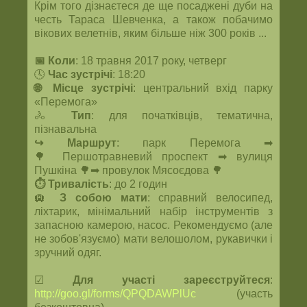
Крім того дізнаєтеся де ще посаджені дуби на
честь Тараса Шевченка, а також побачимо
вікових велетнів, яким більше ніж 300 років ...
📅 Коли
: 18 травня 2017 року, четверг
🕓
Час зустрічі
: 18:20
🌐 Місце зустрічі
: центральний вхід парку
«Перемога»
🚴
Тип
: для початківців, тематична,
пізнавальна
↪ Маршрут
: парк Перемога ➡
🌳 Першотравневий проспект ➡ вулиця
Пушкіна 🌳➡ провулок Мясоєдова 🌳
⏱ Тривалість
: до 2 годин
🛄
З собою мати
: справний велосипед,
ліхтарик, мінімальний набір інструментів з
запасною камерою, насос. Рекомендуємо (але
не зобов'язуємо) мати велошолом, рукавички і
зручний одяг.
☑
Для участі зареєструйтеся
:
http://goo.gl/forms/QPQDAWPlUc
(участь