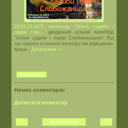
03-04.10.2015 велопохід "Осінні садиби і
парки Сло...
: дводенний осінній велоПВД
"Осінні садиби і парки Слобожанщини" Під
час нашого осіннього велотуру ми відвідаємо:
Красн...
Детальніше ->
Надати доступ
Немає коментарів:
Дописати коментар
‹
›
Головна сторінка