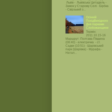
Львів - Львівська Цитадель -
Замок у Старому Селі - Бірбка
- Свірзький з...
Осінній
ПохідВихідного
Дня парками
Слобожанщини
Термін:
2011.10.15-16
Маршрут: Полтава Південа
(08:40) - електричка - ст.
Садки (10:51) - Шарівський
парк (Шарівка) - Мурафа -
Натал...