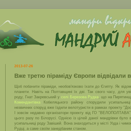
2013-07-26
Вже третю піраміду Європи відвідали 
Щоб побачити піраміди, необов'язково їхати до Єгипту. Як відом
планети. Навіть на Полтавщині їх дві. Так свого часу, для ув
роду, Гнат Закревський у
селі Березова Рудка
, що на Пирятинщ
Комендантівка
Кобеляцького району спорудили усипальниці
незвичних споруд вже їздили велотуристи в рамках проекту "До
І зовсім недавно організатори проекту від ГО "ВЕЛОПОЛТАВА"
цього разу по Білорусі. Однією із цілей даної мандрівки було 
усипальниці роду Завішей. Вона знаходиться у місті Узда і чимо
Рудці, а саме своїм занедбаним станом.