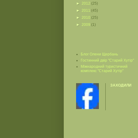
►
2012
(25)
►
2011
(45)
►
2010
(25)
►
2009
(1)
Блог Олени Щербань
Гостинний двір "Старий Хутір"
Міжнародний туристичний
комплекс "Старий Хутір"
ЗАХОДИЛИ