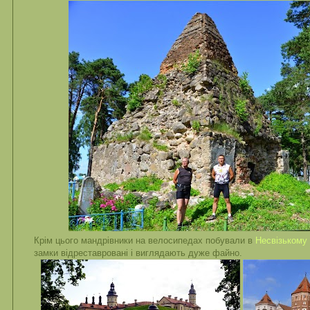
Крім цього мандрівники на велосипедах побували в
Несвізькому
замки відреставровані і виглядають дуже файно.