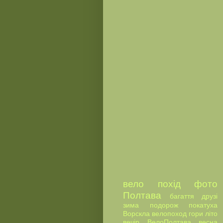
вело
похід
фото
Полтава
багаття
друзі
зима
подорож
покатуха
Ворскла
велопоход
гори
літо
вечір
ВелоПолтава
весна