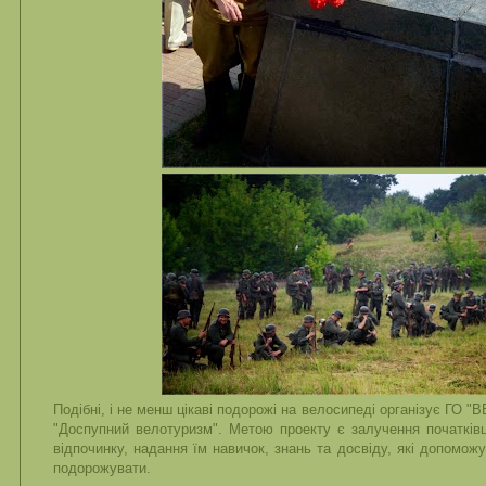
Подібні, і не менш цікаві подорожі на велосипеді організує ГО
"Доспупний велотуризм". Метою проекту є залучення початківц
відпочинку, надання їм навичок, знань та досвіду, які допоможу
подорожувати.