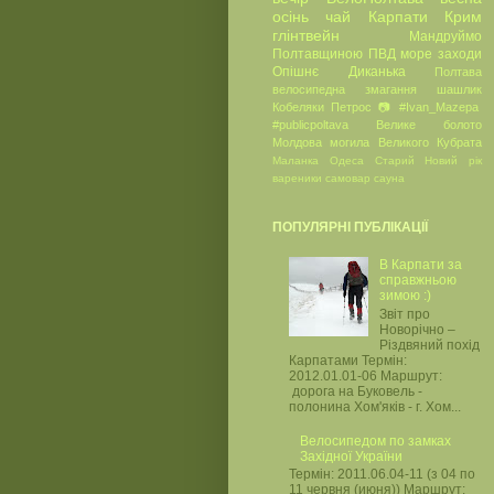
осінь
чай
Карпати
Крим
глінтвейн
Мандруймо
Полтавщиною
ПВД
море
заходи
Опішнє
Диканька
Полтава
велосипедна
змагання
шашлик
Кобеляки
Петрос
📷
#Ivan_Mazepa
#publicpoltava
Велике болото
Молдова
могила Великого Кубрата
Маланка
Одеса
Старий Новий рік
вареники
самовар
сауна
ПОПУЛЯРНІ ПУБЛІКАЦІЇ
В Карпати за
справжньою
зимою :)
Звіт про
Новорічно –
Різдвяний похід
Карпатами Термін:
2012.01.01-06 Маршрут:
дорога на Буковель -
полонина Хом'яків - г. Хом...
Велосипедом по замках
Західної України
Термін: 2011.06.04-11 (з 04 по
11 червня (июня)) Маршрут: