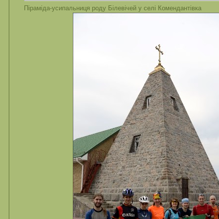
Піраміда-усипальниця роду Білевічей у селі Комендантівка