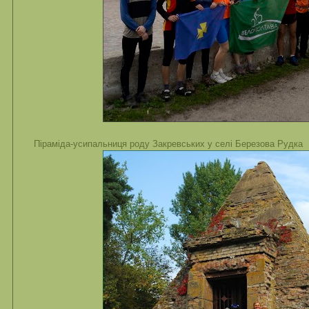
Піраміда-усипальниця роду Закревських у селі Березова Рудка