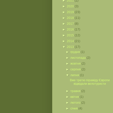
►
2021
(1)
►
2020
(3)
►
2019
(23)
►
2018
(11)
►
2017
(8)
►
2016
(17)
►
2015
(12)
►
2014
(21)
▼
2013
(17)
►
грудня
(1)
►
листопада
(2)
►
жовтня
(2)
►
серпня
(2)
▼
липня
(1)
Вже третю піраміду Європи
відвідали велотуристи
►
травня
(2)
►
квітня
(1)
►
лютого
(2)
►
січня
(4)