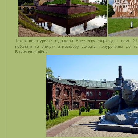
Також велотуристи відвідали Брестську фортецю і саме 21
побачити та відчути атмосферу заходів, приурочених до тра
Вітчизняної війни.