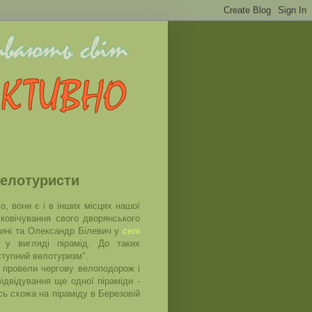
велотуристи
о, вони є і в інших місцях нашої
іковічування свого дворянського
ині та Олександр Білевич у
селі
 у вигляді пірамід. До таких
ступний велотуризм".
 провели чергову велоподорож і
відвідування ще одної піраміди -
сь схожа на піраміду в Березовій