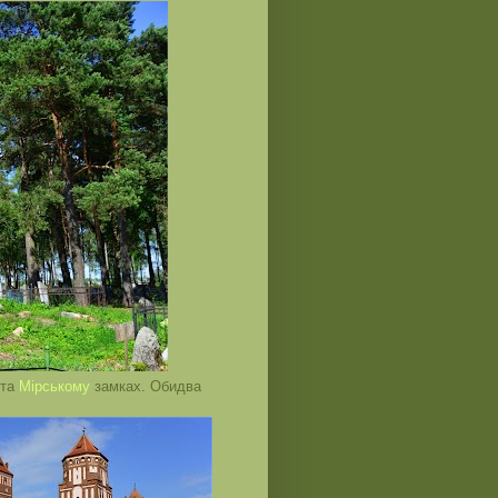
та
Мірському
замках. Обидва