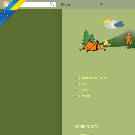
Головна сторінка
Фото
Треки
Плани
АРХІВ БЛОГУ