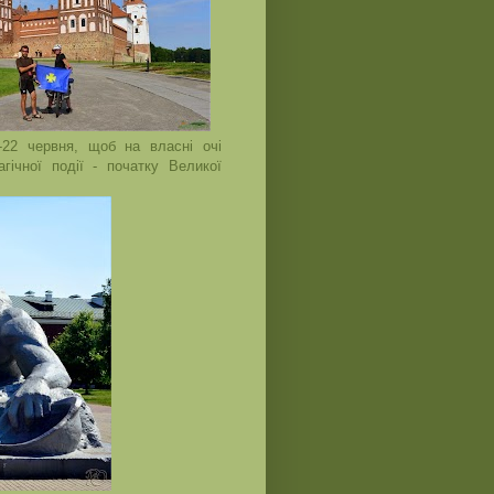
-22 червня, щоб на власні очі
гічної події - початку Великої