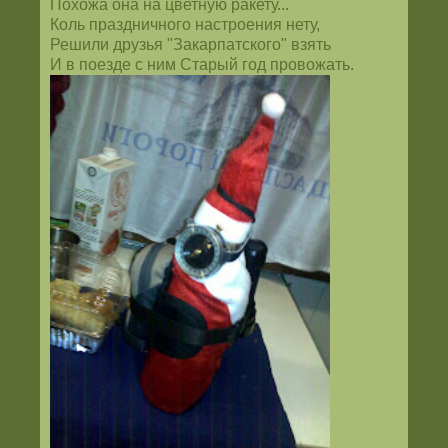
Похожа она на цветную ракету...
Коль праздничного настроения нету,
Решили друзья "Закарпатского" взять
И в поезде с ним Старый год провожать.