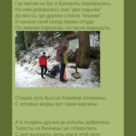
Где мигом на бус в Буковель перебрались.
На нём добирались они "дви годынки"
До места, где дружно стояли "ялынки".
И начали свой поход прямо оттуда
По зимним Карпатам, согласно маршрута.
Сперва путь был на Хомяков полонины,
С которых видны вот такие картины:
А в полдень друзья до колыбы добрались.
Туристы из Винницы уж собирались
С неё выходить, ведь они в этой хате