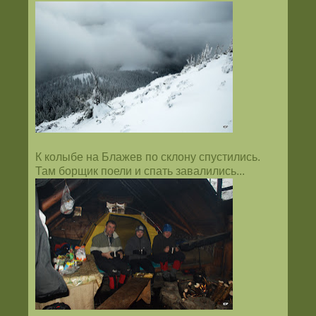
К колыбе на Блажев по склону спустились.
Там борщик поели и спать завалились...