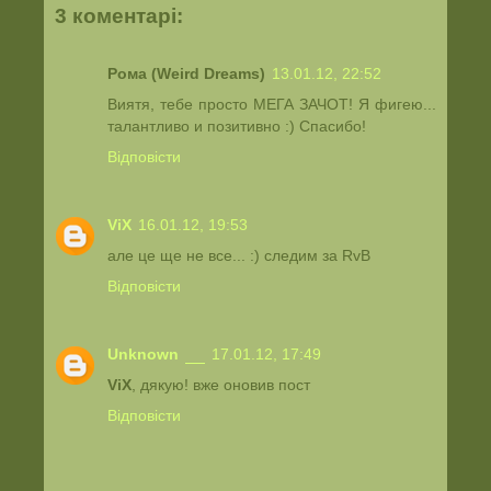
3 коментарі:
Рома (Weird Dreams)
13.01.12, 22:52
Виятя, тебе просто МЕГА ЗАЧОТ! Я фигею...
талантливо и позитивно :) Спасибо!
Відповісти
ViX
16.01.12, 19:53
але це ще не все... :) следим за RvB
Відповісти
Unknown
17.01.12, 17:49
ViX
, дякую! вже оновив пост
Відповісти