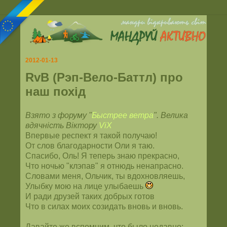
2012-01-13
RvB (Рэп-Вело-Баттл) про
наш похід
Взято з форуму "
Быстрее ветра
". Велика
вдячність Віктору
ViX
Впервые респект я такой получаю!
От слов благодарности Оли я таю.
Спасибо, Оль! Я теперь знаю прекрасно,
Что ночью "клэпав" я отнюдь ненапрасно.
Словами меня, Ольчик, ты вдохновляешь,
Улыбку мою на лице улыбаешь
И ради друзей таких добрых готов
Что в силах моих созидать вновь и вновь.
Давайте же вспомним, что было недавно: