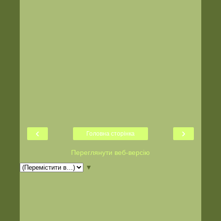
‹
›
Головна сторінка
Переглянути веб-версію
▼