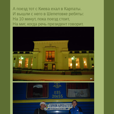
А поезд тот с Киева ехал в Карпаты.
И вышли с него в Шепетовке ребяты:
На 10 минут, пока поезд стоит,
На миг, когда речь президент говорит.