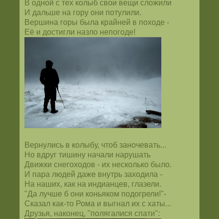
В одной с тех колыб свои вещи сложили
И дальше на гору они потулили.
Вершина горы была крайней в походе -
Её и достигли назло непогоде!
Вернулись в колыбу, чтоб заночевать...
Но вдруг тишину начали нарушать
Движки снегоходов - их несколько было.
И пара людей даже внутрь заходила -
На наших, как на индианцев, глазели.
"Да лучше б они коньяком подогрели!"-
Сказал как-то Рома и выгнал их с хаты...
Друзья, наконец, "полягалися спати":