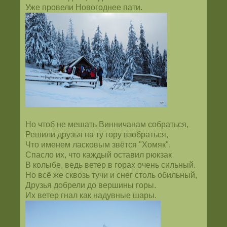
Уже провели Новогоднее пати.
Но чтоб не мешать Винничанам собраться,
Решили друзья на ту гору взобраться,
Что именем ласковым звётся "Хомяк".
Спасло их, что каждый оставил рюкзак
В колыбе, ведь ветер в горах очень сильный.
Но всё же сквозь тучи и снег столь обильный,
Друзья добрели до вершины горы.
Их ветер гнал как надувные шары.