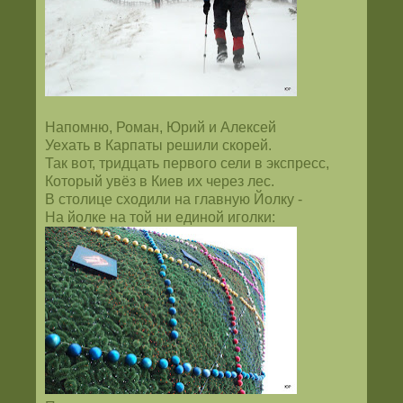
Напомню, Роман, Юрий и Алексей
Уехать в Карпаты решили скорей.
Так вот, тридцать первого сели в экспресс,
Который увёз в Киев их через лес.
В столице сходили на главную Йолку -
На йолке на той ни единой иголки: