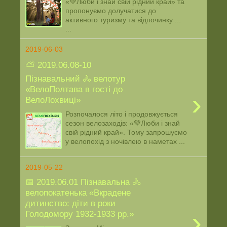
«💚Люби і знай свій рідний край» та
пропонуємо долучатися до
активного туризму та відпочинку ...
...
2019-06-03
⛅ 2019.06.08-10
Пізнавальний 🚴 велотур
«ВелоПолтава в гості до
›
ВелоЛохвиці»
Розпочалося літо і продовжується
сезон велозаходів: «💚Люби і знай
свій рідний край». Тому запрошуємо
у велопохід з ночівлею в наметах ...
2019-05-22
📅 2019.06.01 Пізнавальна 🚴
велопокатенька «Вкрадене
дитинство: діти в роки
›
Голодомору 1932-1933 рр.»