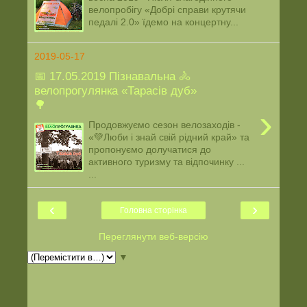
велопробігу «Добрі справи крутячи
педалі 2.0» їдемо на концертну...
2019-05-17
📅 17.05.2019 Пізнавальна 🚴
велопрогулянка «Тарасів дуб»
🌳
›
Продовжуємо сезон велозаходів -
«💚Люби і знай свій рідний край» та
пропонуємо долучатися до
активного туризму та відпочинку ...
...
‹
›
Головна сторінка
Переглянути веб-версію
▼