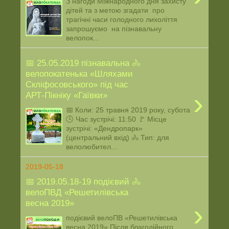
З нагоди Міжнародного дня захисту
дітей та з метою згадати про
трагічні часи голодного лихоліття
запрошуємо на пізнавальну
велопок...
📅 25.05.2019 пізнавальна 🚴
велопокатенька «Шляхами
Скліфосовського» під час
›
АРТ-Пікніку «Гаївки»
📅 Коли: 25 травня 2019 року, субота
🕓 Час зустрічі: 11:50 🚩 Місце
зустрічі: «Дендропарк»
(центральний вхід) 🚴 Тип: для
велолюбител...
2019-05-18
📅 2019.05.18-19 подієвий 🚴
велоПВД «Решетилівська
весна 2019»
›
подієвий велоПВ «Решетилівська
весна 2019» Після благодійного