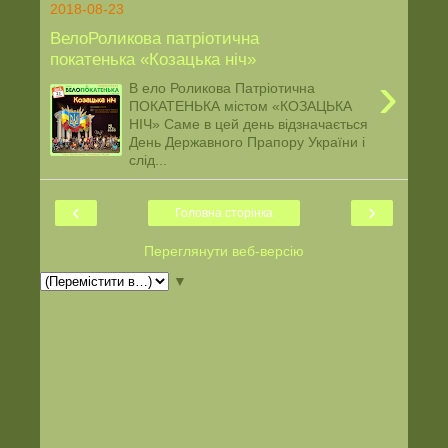
2018-08-23
ВелоРоликова патріотична
покатенька «Козацька ніч»
›
В ело Роликова Патріотична
ПОКАТЕНЬКА містом «КОЗАЦЬКА
НІЧ» Саме в цей день відзначається
День Державного Прапору України і
слід...
‹
›
Головна сторінка
Переглянути веб-версію
▼