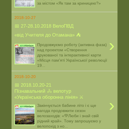
за містом «Як там за криницею?»
2018-10-27
📅 27-28.10.2018 ВелоПВД
«від Учителя до Отамана» ⛺️
›
Продовжуємо роботу (активна фаза)
над проектом «Створення
друкованої та інтерактивної карти
«Місця пам'яті Української революції
19...
2018-10-20
📅 2018.10.20-21
Пізнавальний 🚴 велотур
«Українська оборонна лінія» ⚔
›
Закінчується бабине літо і є ще
нагода продовжити сезон
велозаходів: «💚Люби і знай свій
рідний край». Тому запрошуємо у
велопохід з но...