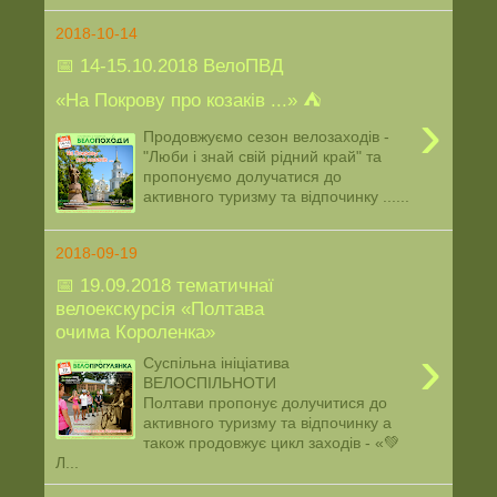
2018-10-14
📅 14-15.10.2018 ВелоПВД
«На Покрову про козаків ...» ⛺️
›
Продовжуємо сезон велозаходів -
"Люби і знай свій рідний край" та
пропонуємо долучатися до
активного туризму та відпочинку ......
2018-09-19
📅 19.09.2018 тематичнаї
велоекскурсія «Полтава
очима Короленка»
›
Суспільна ініціатива
ВЕЛОСПІЛЬНОТИ
Полтави пропонує долучитися до
активного туризму та відпочинку а
також продовжує цикл заходів - «💚
Л...