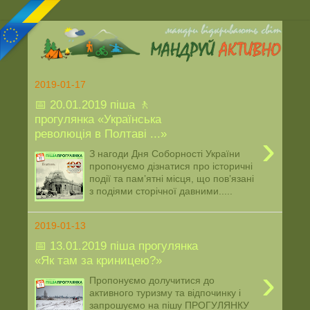
2019-01-17
📅 20.01.2019 піша 🚶
прогулянка «Українська
революція в Полтаві ...»
›
З нагоди Дня Соборності України
пропонуємо дізнатися про історичні
події та пам’ятні місця, що пов’язані
з подіями сторічної давними.....
2019-01-13
📅 13.01.2019 піша прогулянка
«Як там за криницею?»
›
Пропонуємо долучитися до
активного туризму та відпочинку і
запрошуємо на пішу ПРОГУЛЯНКУ