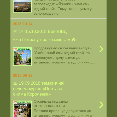
велозаходів: «💚Люби і знай свій
рідний край». Тому запрошуємо у
велопохід з но...
2018-10-14
📅 14-15.10.2018 ВелоПВД
«На Покрову про козаків ...» ⛺️
›
Продовжуємо сезон велозаходів -
"Люби і знай свій рідний край" та
пропонуємо долучатися до
активного туризму та відпочинку ......
2018-09-19
📅 19.09.2018 тематичнаї
велоекскурсія «Полтава
очима Короленка»
›
Суспільна ініціатива
ВЕЛОСПІЛЬНОТИ
Полтави пропонує долучитися до
активного туризму та відпочинку а