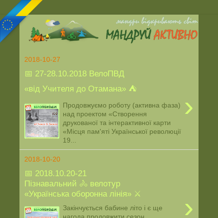
2018-10-27
📅 27-28.10.2018 ВелоПВД
«від Учителя до Отамана» ⛺️
›
Продовжуємо роботу (активна фаза)
над проектом «Створення
друкованої та інтерактивної карти
«Місця пам'яті Української революції
19...
2018-10-20
📅 2018.10.20-21
Пізнавальний 🚴 велотур
«Українська оборонна лінія» ⚔
›
Закінчується бабине літо і є ще
нагода продовжити сезон