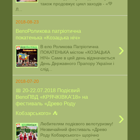
також продовжує цикл заходів - «💚
Л...
2018-08-23
ВелоРоликова патріотична
покатенька «Козацька ніч»
›
В ело Роликова Патріотична
ПОКАТЕНЬКА містом «КОЗАЦЬКА
НІЧ» Саме в цей день відзначається
День Державного Прапору України і
слід...
2018-07-20
📅 20-22.07.2018 Подієвий
ВелоПВД «КРЯЧКІВКА'18» на
фестиваль «Древо Роду
›
Кобзарського» ⛺️
Любителям подієвого велотуризму!
Незвичайний фестиваль «Древо
Роду Кобзарського» щорічно