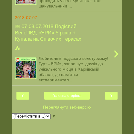
проходить у селі Крячківка. Тож
шанувальників ...
2018-07-07
📅 07-08.07.2018 Подієвий
ВелоПВД «ЯРИ» 5 років +
Купала на Співочих терасах
›
⛺️
Любителям подієвого велотуризму!
Гурт «ЯРИ», запрошує друзів до
унікального місця в Харківській
області, до пам'ятки
експериментал...
‹
›
Головна сторінка
Переглянути веб-версію
▼