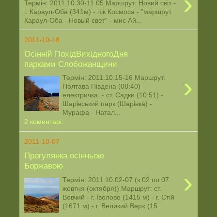
›
Термін: 2011.10.30-11.05 Маршрут: Новий світ -
г. Караул-Оба (341м) - пік Космоса - "маршрут
Караул-Оба - Новый свет" - мис Ай...
2011-10-18
Осінній ПохідВихідногоДня
парками Слобожанщини
›
Термін: 2011.10.15-16 Маршрут:
Полтава Південа (08:40) -
електричка - ст. Садки (10:51) -
Шарівський парк (Шарівка) -
Мурафа - Натал...
2 коментарі:
2011-10-07
Прогулянка осінньою
Боржавою
›
Термін: 2011.10.02-07 (з 02 по 07
жовтня (октября)) Маршрут: ст.
Вовчий - г. Іволово (1415 м) - г. Стій
(1671 м) - г. Великий Верх (15...