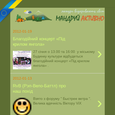
2012-01-19
Благодійний концерт «Під
крилом янгола»
›
27 січня о 13.00 та 16:00 у міському
Будинку культури відбудеться
благодійний концерт «Під крилом
янгола» .
2012-01-13
RvB (Рэп-Вело-Баттл) про
наш похід
›
Взято з форуму " Быстрее ветра ".
Велика вдячність Віктору ViX