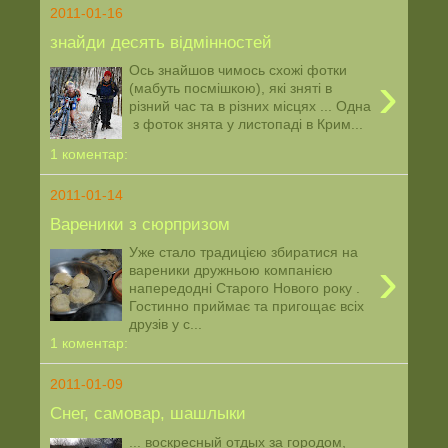
2011-01-16
знайди десять відмінностей
Ось знайшов чимось схожі фотки
›
(мабуть посмішкою), які зняті в
різний час та в різних місцях ... Одна
з фоток знята у листопаді в Крим...
1 коментар:
2011-01-14
Вареники з сюрпризом
Уже стало традицією збиратися на
›
вареники дружньою компанією
напередодні Старого Нового року .
Гостинно приймає та пригощає всіх
друзів у с...
1 коментар:
2011-01-09
Снег, самовар, шашлыки
... воскресный отдых за городом,