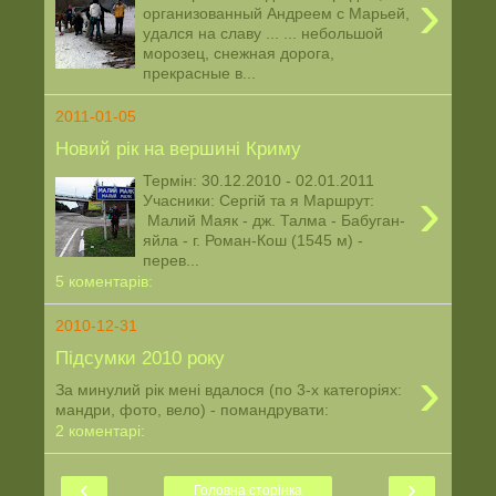
›
организованный Андреем с Марьей,
удался на славу ... ... небольшой
морозец, снежная дорога,
прекрасные в...
2011-01-05
Новий рік на вершині Криму
Термін: 30.12.2010 - 02.01.2011
›
Учасники: Сергій та я Маршрут:
Малий Маяк - дж. Талма - Бабуган-
яйла - г. Роман-Кош (1545 м) -
перев...
5 коментарів:
2010-12-31
Підсумки 2010 року
›
За минулий рік мені вдалося (по 3-х категоріях:
мандри, фото, вело) - помандрувати:
2 коментарі:
‹
›
Головна сторінка