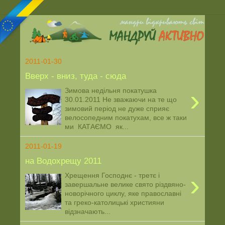
2011-01-30
Вверх - вниз, туда - сюда
›
Зимова недільня покатушка
30.01.2011 Не зважаючи на те що
зимовий період не дуже сприяє
велосопедним покатухам, все ж таки
ми КАТАЄМО як...
2011-01-19
на Водохрещу 2011
›
Хрещення Господнє - третє і
завершальне велике свято різдвяно-
новорічного циклу, яке православні
та греко-католицькі християни
відзначають...