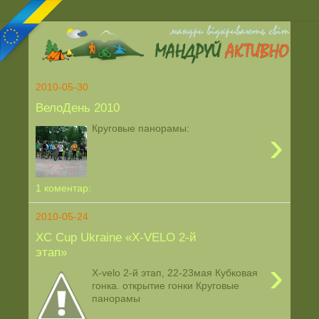
2010-05-30
ВелоДень 2010
Круговые панорамы:
›
1 коментар:
2010-05-24
XC Cup Ukraine «Х-VELO 2-й
этап»
›
X-velo 2-й этап, 22-23мая Кубковая
гонка. открытие гонки Круговые
панорамы