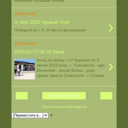
внимание большой объем
2010-04-25
›
Х-Velo 2010 первый этап
Победители I, II, III места фотоверсия
2010-04-23
2010.03.27-04.03 Крим
›
похід по криму з 27 березня по 3
квітня 2010 року. с. Соколиное - вдп.
Весенний - масив Бойка - разв.
храма Христа Спаситетя - г. Сотира
...
‹
›
Головна сторінка
Переглянути веб-версію
▼