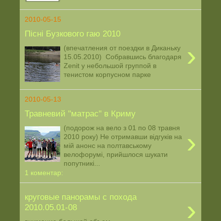
2010-05-15
Пісні Бузкового гаю 2010
›
(впечатления от поездки в Диканьку
15.05.2010) Собравшись благодаря
Zenit у небольшой группой в
тенистом корпусном парке
2010-05-13
Травневий "матрас" в Криму
(подорож на вело з 01 по 08 травня
›
2010 року) Не отримавши відгуків на
мій анонс на полтавському
велофорумі, прийшлося шукати
попутникі...
1 коментар:
круговые панорамы с похода
›
2010.05.01-08